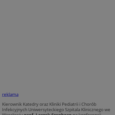
reklama
Kierownik Katedry oraz Kliniki Pediatrii i Chorób
Infekcyjnych Uniwersyteckiego Szpitala Klinicznego we
Wrocławiu
prof. Leszek Szenborn
na konferencji