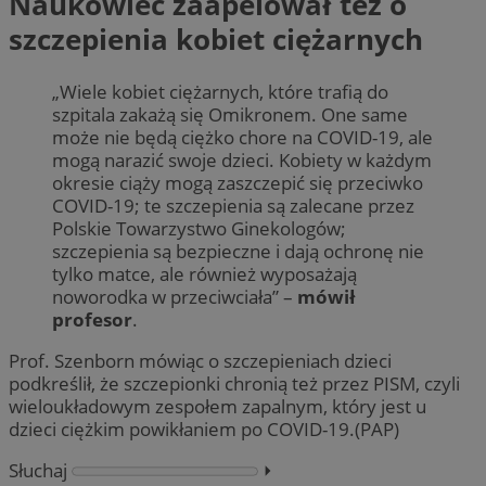
Naukowiec zaapelował też o
szczepienia kobiet ciężarnych
„Wiele kobiet ciężarnych, które trafią do
szpitala zakażą się Omikronem. One same
może nie będą ciężko chore na COVID-19, ale
mogą narazić swoje dzieci. Kobiety w każdym
okresie ciąży mogą zaszczepić się przeciwko
COVID-19; te szczepienia są zalecane przez
Polskie Towarzystwo Ginekologów;
szczepienia są bezpieczne i dają ochronę nie
tylko matce, ale również wyposażają
noworodka w przeciwciała” –
mówił
profesor
.
Prof. Szenborn mówiąc o szczepieniach dzieci
podkreślił, że szczepionki chronią też przez PISM, czyli
wieloukładowym zespołem zapalnym, który jest u
dzieci ciężkim powikłaniem po COVID-19.(PAP)
Słuchaj
⏵︎