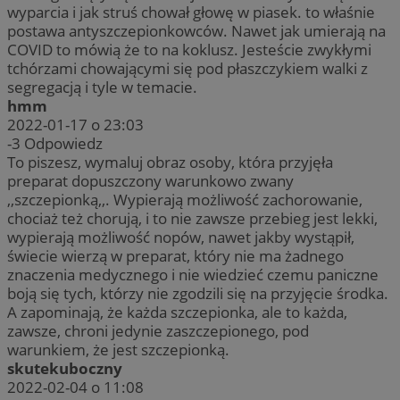
wyparcia i jak struś chował głowę w piasek. to właśnie
postawa antyszczepionkowców. Nawet jak umierają na
COVID to mówią że to na koklusz. Jesteście zwykłymi
tchórzami chowającymi się pod płaszczykiem walki z
segregacją i tyle w temacie.
hmm
2022-01-17 o 23:03
-3
Odpowiedz
To piszesz, wymaluj obraz osoby, która przyjęła
preparat dopuszczony warunkowo zwany
,,szczepionką,,. Wypierają możliwość zachorowanie,
chociaż też chorują, i to nie zawsze przebieg jest lekki,
wypierają możliwość nopów, nawet jakby wystąpił,
świecie wierzą w preparat, który nie ma żadnego
znaczenia medycznego i nie wiedzieć czemu paniczne
boją się tych, którzy nie zgodzili się na przyjęcie środka.
A zapominają, że każda szczepionka, ale to każda,
zawsze, chroni jedynie zaszczepionego, pod
warunkiem, że jest szczepionką.
skutekuboczny
2022-02-04 o 11:08