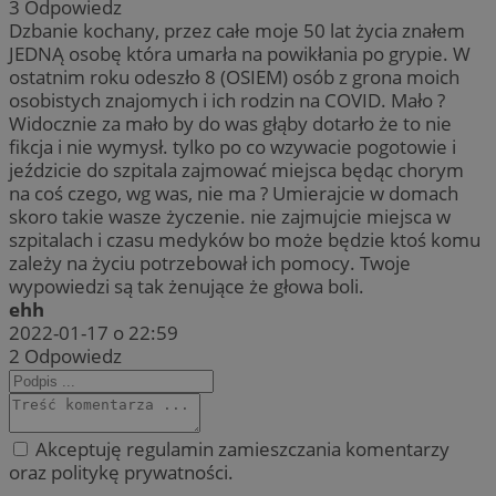
3
Odpowiedz
Dzbanie kochany, przez całe moje 50 lat życia znałem
JEDNĄ osobę która umarła na powikłania po grypie. W
ostatnim roku odeszło 8 (OSIEM) osób z grona moich
osobistych znajomych i ich rodzin na COVID. Mało ?
Widocznie za mało by do was głąby dotarło że to nie
fikcja i nie wymysł. tylko po co wzywacie pogotowie i
jeździcie do szpitala zajmować miejsca będąc chorym
na coś czego, wg was, nie ma ? Umierajcie w domach
skoro takie wasze życzenie. nie zajmujcie miejsca w
szpitalach i czasu medyków bo może będzie ktoś komu
zależy na życiu potrzebował ich pomocy. Twoje
wypowiedzi są tak żenujące że głowa boli.
ehh
2022-01-17 o 22:59
2
Odpowiedz
Akceptuję regulamin zamieszczania komentarzy
oraz politykę prywatności.