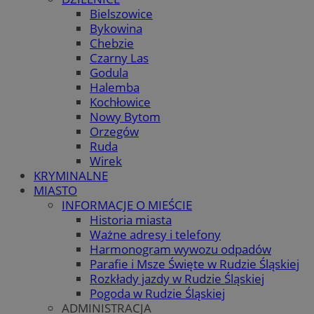
Bielszowice
Bykowina
Chebzie
Czarny Las
Godula
Halemba
Kochłowice
Nowy Bytom
Orzegów
Ruda
Wirek
KRYMINALNE
MIASTO
INFORMACJE O MIEŚCIE
Historia miasta
Ważne adresy i telefony
Harmonogram wywozu odpadów
Parafie i Msze Święte w Rudzie Śląskiej
Rozkłady jazdy w Rudzie Śląskiej
Pogoda w Rudzie Śląskiej
ADMINISTRACJA