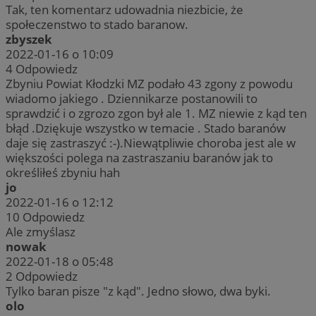
Tak, ten komentarz udowadnia niezbicie, że
społeczenstwo to stado baranow.
zbyszek
2022-01-16 o 10:09
4
Odpowiedz
Zbyniu Powiat Kłodzki MZ podało 43 zgony z powodu
wiadomo jakiego . Dziennikarze postanowili to
sprawdzić i o zgrozo zgon był ale 1. MZ niewie z kąd ten
błąd .Dziękuje wszystko w temacie . Stado baranów
daje się zastraszyć :-).Niewątpliwie choroba jest ale w
większości polega na zastraszaniu baranów jak to
określiłeś zbyniu hah
jo
2022-01-16 o 12:12
10
Odpowiedz
Ale zmyślasz
nowak
2022-01-18 o 05:48
2
Odpowiedz
Tylko baran pisze "z kąd". Jedno słowo, dwa byki.
olo