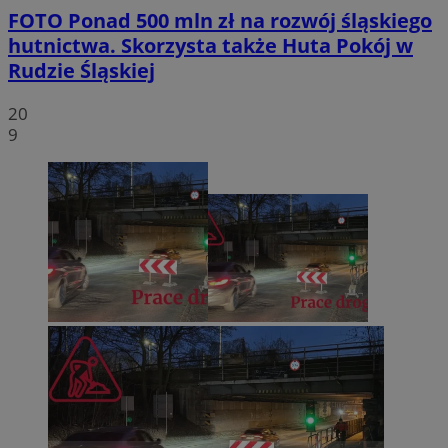
FOTO
Ponad 500 mln zł na rozwój śląskiego
hutnictwa. Skorzysta także Huta Pokój w
Rudzie Śląskiej
20
9