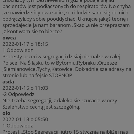
pacjentów jest podłączonych do respiratorów.No chyba
,że nawiedzeńcy uważacie ,że ci ludzie sami się do nich
podłączyli,by sobie pooddychać .Uknujcie jakąś teorię i
sprzedajecie ją nam baranom .Skąd ,a nie przepraszam
,z kont wam się to bierze?
owca
2022-01-17 o 18:15
1
Odpowiedz
Protesty przeciw segregacji dzisiaj niemalże w całej
Polsce. Na Ś ląsku to w Bytomiu,Rybniku ,Orzesze
,Siemianowice,Tychy,Katowice. Dokładniejsze adresy na
stronie lub na fejsie STOPNOP
asda
2022-01-15 o 11:03
-2
Odpowiedz
Nie trzeba segregacji, z daleka sie rzucacie w oczy.
Szaleństwo cechą jest szczególną.
olo
2022-01-18 o 05:50
1
Odpowiedz
Protest ,,Stop Segregacji' jutro 15 stycznia najbliżej nas