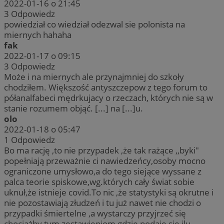
2022-01-16 o 21:45
3
Odpowiedz
powiedział co wiedział odezwal sie polonista na
miernych hahaha
fak
2022-01-17 o 09:15
3
Odpowiedz
Może i na miernych ale przynajmniej do szkoły
chodziłem. Większość antyszczepow z tego forum to
półanalfabeci mędrkujacy o rzeczach, których nie są w
stanie rozumem objąć. [...] na [...]u.
olo
2022-01-18 o 05:47
1
Odpowiedz
Bo ma rację ,to nie przypadek ,że tak rażące ,,byki"
popełniają przeważnie ci nawiedzeńcy,osoby mocno
ograniczone umysłowo,a do tego siejące wyssane z
palca teorie spiskowe,wg.których cały świat sobie
uknuł,że istnieje covid.To nic ,że statystyki są okrutne i
nie pozostawiają złudzeń i tu już nawet nie chodzi o
przypadki śmiertelne ,a wystarczy przyjrzeć się
chociażby tym zestawieniom gdzie podaje się ilu