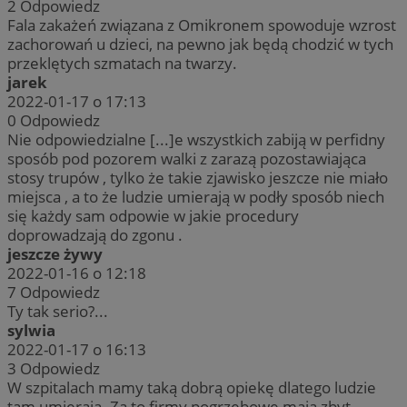
2
Odpowiedz
Fala zakażeń związana z Omikronem spowoduje wzrost
zachorowań u dzieci, na pewno jak będą chodzić w tych
przeklętych szmatach na twarzy.
jarek
2022-01-17 o 17:13
0
Odpowiedz
Nie odpowiedzialne [...]e wszystkich zabiją w perfidny
sposób pod pozorem walki z zarazą pozostawiająca
stosy trupów , tylko że takie zjawisko jeszcze nie miało
miejsca , a to że ludzie umierają w podły sposób niech
się każdy sam odpowie w jakie procedury
doprowadzają do zgonu .
jeszcze żywy
2022-01-16 o 12:18
7
Odpowiedz
Ty tak serio?...
sylwia
2022-01-17 o 16:13
3
Odpowiedz
W szpitalach mamy taką dobrą opiekę dlatego ludzie
tam umierają. Za to firmy pogrzebowe mają zbyt.