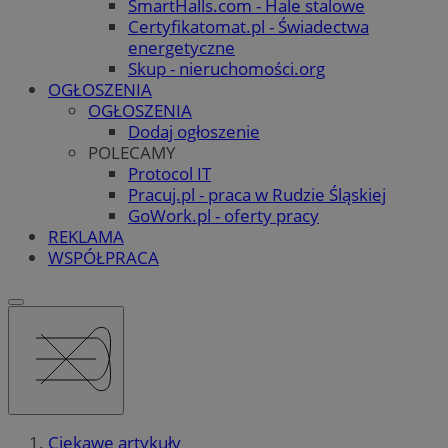
SmartHalls.com - Hale stalowe
Certyfikatomat.pl - Świadectwa
energetyczne
Skup - nieruchomości.org
OGŁOSZENIA
OGŁOSZENIA
Dodaj ogłoszenie
POLECAMY
Protocol IT
Pracuj.pl - praca w Rudzie Śląskiej
GoWork.pl - oferty pracy
REKLAMA
WSPÓŁPRACA
Ciekawe artykuły