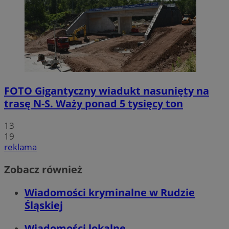
FOTO
Gigantyczny wiadukt nasunięty na
trasę N-S. Waży ponad 5 tysięcy ton
13
19
reklama
Zobacz również
Wiadomości kryminalne w Rudzie
Śląskiej
Wiadomości lokalne