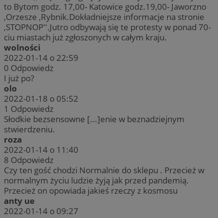
to Bytom godz. 17,00- Katowice godz.19,00- Jaworzno
,Orzesze ,Rybnik.Dokładniejsze informacje na stronie
,STOPNOP''.Jutro odbywają się te protesty w ponad 70-
ciu miastach już zgłoszonych w całym kraju.
wolności
2022-01-14 o 22:59
0
Odpowiedz
I już po?
olo
2022-01-18 o 05:52
1
Odpowiedz
Słodkie bezsensowne [...]enie w beznadziejnym
stwierdzeniu.
roza
2022-01-14 o 11:40
8
Odpowiedz
Czy ten gość chodzi Normalnie do sklepu . Przecież w
normalnym życiu ludzie żyją jak przed pandemią.
Przecież on opowiada jakieś rzeczy z kosmosu
anty ue
2022-01-14 o 09:27