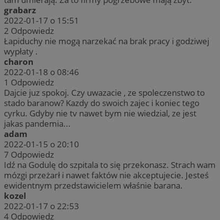
grabarz
2022-01-17 o 15:51
2
Odpowiedz
Łapiduchy nie mogą narzekać na brak pracy i godziwej
wypłaty .
charon
2022-01-18 o 08:46
1
Odpowiedz
Dajcie juz spokoj. Czy uwazacie , ze spoleczenstwo to
stado baranow? Kazdy do swoich zajec i koniec tego
cyrku. Gdyby nie tv nawet bym nie wiedzial, ze jest
jakas pandemia...
adam
2022-01-15 o 20:10
7
Odpowiedz
Idź na Godulę do szpitala to się przekonasz. Strach wam
mózgi przeżarł i nawet faktów nie akceptujecie. Jesteś
ewidentnym przedstawicielem właśnie barana.
kozel
2022-01-17 o 22:53
4
Odpowiedz