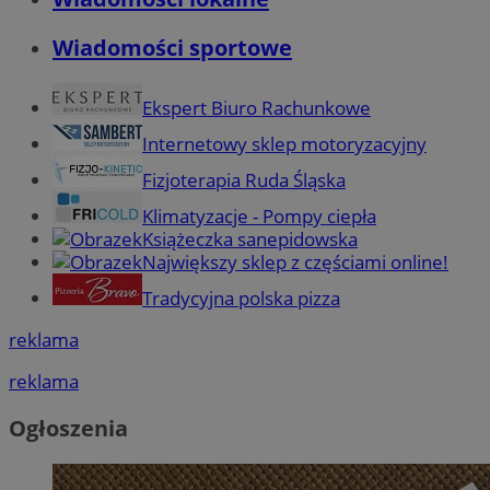
Wiadomości sportowe
Ekspert Biuro Rachunkowe
Internetowy sklep motoryzacyjny
Fizjoterapia Ruda Śląska
Klimatyzacje - Pompy ciepła
Książeczka sanepidowska
Największy sklep z częściami online!
Tradycyjna polska pizza
reklama
reklama
Ogłoszenia