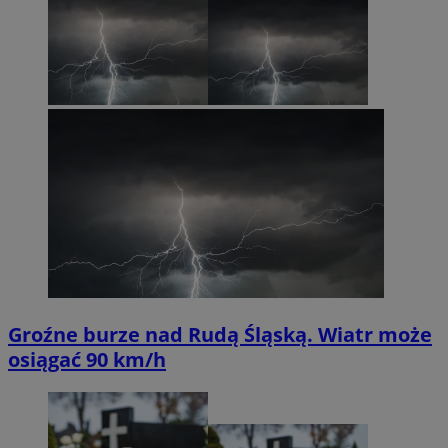
Groźne burze nad Rudą Śląską. Wiatr może
osiągać 90 km/h