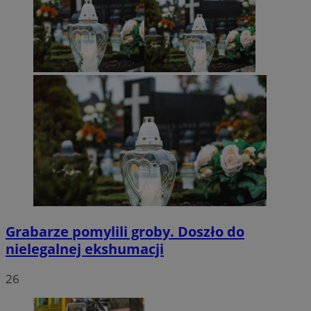
Grabarze pomylili groby. Doszło do
nielegalnej ekshumacji
26