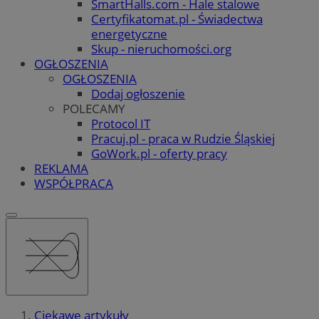
SmartHalls.com - Hale stalowe
Certyfikatomat.pl - Świadectwa
energetyczne
Skup - nieruchomości.org
OGŁOSZENIA
OGŁOSZENIA
Dodaj ogłoszenie
POLECAMY
Protocol IT
Pracuj.pl - praca w Rudzie Śląskiej
GoWork.pl - oferty pracy
REKLAMA
WSPÓŁPRACA
Ciekawe artykuły