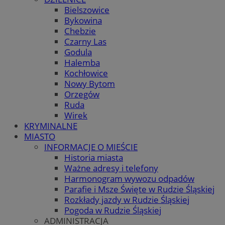
Bielszowice
Bykowina
Chebzie
Czarny Las
Godula
Halemba
Kochłowice
Nowy Bytom
Orzegów
Ruda
Wirek
KRYMINALNE
MIASTO
INFORMACJE O MIEŚCIE
Historia miasta
Ważne adresy i telefony
Harmonogram wywozu odpadów
Parafie i Msze Święte w Rudzie Śląskiej
Rozkłady jazdy w Rudzie Śląskiej
Pogoda w Rudzie Śląskiej
ADMINISTRACJA