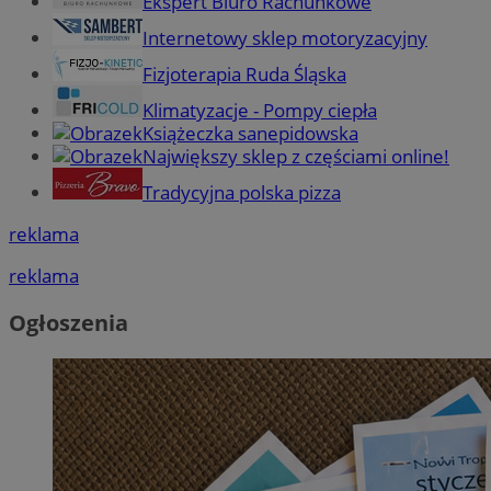
Ekspert Biuro Rachunkowe
Internetowy sklep motoryzacyjny
Fizjoterapia Ruda Śląska
Klimatyzacje - Pompy ciepła
Książeczka sanepidowska
Największy sklep z częściami online!
Tradycyjna polska pizza
reklama
reklama
Ogłoszenia