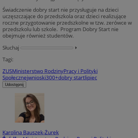
Świadczenie dobry start nie przysługuje na dzieci
uczęszczające do przedszkola oraz dzieci realizujące
roczne przygotowanie przedszkolne w tzw. zerówce w
przedszkolu lub szkole. Program Dobry Start nie
obejmuje również studentów.
Słuchaj
⏵︎
Tagi:
ZUS
Ministerstwo Rodziny
Pracy i Polityki
Społecznej
wnioski
300+
dobry start
lipiec
Udostępnij
Karolina Bauszek-Żurek