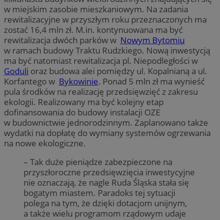
w miejskim zasobie mieszkaniowym. Na zadania
rewitalizacyjne w przyszłym roku przeznaczonych ma
zostać 16,4 mln zł. M.in. kontynuowana ma być
rewitalizacja dwóch parków w
Nowym Bytomiu
w ramach budowy Traktu Rudzkiego. Nową inwestycją
ma być natomiast rewitalizacja pl. Niepodległości w
Goduli
oraz budowa alei pomiędzy ul. Kopalnianą a ul.
Korfantego w
Bykowinie
. Ponad 5 mln zł ma wynieść
pula środków na realizację przedsięwzięć z zakresu
ekologii. Realizowany ma być kolejny etap
dofinansowania do budowy instalacji OZE
w budownictwie jednorodzinnym. Zaplanowano także
wydatki na dopłatę do wymiany systemów ogrzewania
na nowe ekologiczne.
– Tak duże pieniądze zabezpieczone na
przyszłoroczne przedsięwzięcia inwestycyjne
nie oznaczają, że nagle Ruda Śląska stała się
bogatym miastem. Paradoks tej sytuacji
polega na tym, że dzięki dotacjom unijnym,
a także wielu programom rządowym udaje