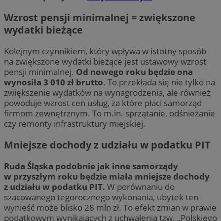
Wzrost pensji minimalnej = zwiększone
wydatki bieżące
Kolejnym czynnikiem, który wpływa w istotny sposób
na zwiększone wydatki bieżące jest ustawowy wzrost
pensji minimalnej.
Od nowego roku będzie ona
wynosiła 3 010 zł brutto
. To przekłada się nie tylko na
zwiększenie wydatków na wynagrodzenia, ale również
powoduje wzrost cen usług, za które płaci samorząd
firmom zewnętrznym. To m.in. sprzątanie, odśnieżanie
czy remonty infrastruktury miejskiej.
Mniejsze dochody z udziału w podatku PIT
Ruda Śląska podobnie jak inne samorządy
w przyszłym roku będzie miała mniejsze dochody
z udziału w podatku PIT.
W porównaniu do
szacowanego tegorocznego wykonania, ubytek ten
wynieść może blisko 28 mln zł. To efekt zmian w prawie
podatkowym wynikających z uchwalenia tzw. „Polskiego