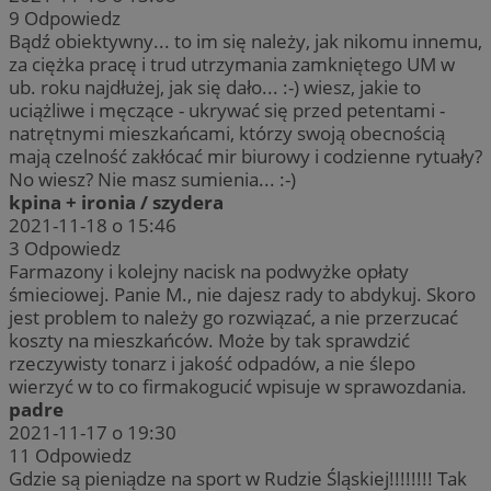
9
Odpowiedz
Bądź obiektywny... to im się należy, jak nikomu innemu,
za ciężka pracę i trud utrzymania zamkniętego UM w
ub. roku najdłużej, jak się dało... :-) wiesz, jakie to
uciążliwe i męczące - ukrywać się przed petentami -
natrętnymi mieszkańcami, którzy swoją obecnością
mają czelność zakłócać mir biurowy i codzienne rytuały?
No wiesz? Nie masz sumienia... :-)
kpina + ironia / szydera
2021-11-18 o 15:46
3
Odpowiedz
Farmazony i kolejny nacisk na podwyżke opłaty
śmieciowej. Panie M., nie dajesz rady to abdykuj. Skoro
jest problem to należy go rozwiązać, a nie przerzucać
koszty na mieszkańców. Może by tak sprawdzić
rzeczywisty tonarz i jakość odpadów, a nie ślepo
wierzyć w to co firmakogucić wpisuje w sprawozdania.
padre
2021-11-17 o 19:30
11
Odpowiedz
Gdzie są pieniądze na sport w Rudzie Śląskiej!!!!!!!! Tak