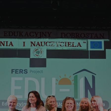
rudaslaska.com.pl
1 rok
Ten plik cookie przechowuje iden
rudaslaska.com.pl
1 rok
Ten plik cookie przechowuje iden
rudaslaska.com.pl
1 rok
Ten plik cookie przechowuje iden
.tiktok.com
1 tydzień 3 dni
Ten plik cookie jest używany do
uwierzytelniania i bezpieczeństw
użytkownicy pozostają zalogowan
zabezpieczone, jak poruszać się 
internetową lub interakcji z jej u
30 minut
Ten plik cookie służy do rozróżn
Cloudflare Inc.
Jest to korzystne dla strony int
.x.com
umożliwia tworzenie ważnych r
korzystania z jej witryny interne
29 minut 59
Ten plik cookie służy do rozróżn
Cloudflare Inc.
sekund
Jest to korzystne dla strony int
.twitter.com
umożliwia tworzenie ważnych r
korzystania z jej witryny interne
Polityce prywatności Google
METADATA
5 miesięcy 4
Ten plik cookie jest używany d
YouTube
tygodnie
zgody użytkownika i wyboru pry
.youtube.com
interakcji z witryną. Rejestruje 
zgody odwiedzającego na różne p
ustawienia prywatności, zapewni
preferencje zostaną uhonorowan
sesjach.
nt
4 tygodnie 2 dni
Ten plik cookie jest używany pr
CookieScript