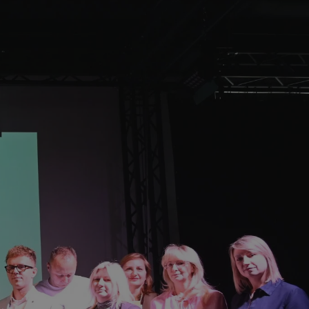
tyfikator sesji.
tyfikator sesji.
tyfikator sesji.
 celów
a, zapewniając, że
i, a ich dane są
przez witrynę
sług.
iania ludzi i botów.
ernetowej, ponieważ
aportów na temat
towej.
iania ludzi i botów.
ernetowej, ponieważ
aportów na temat
towej.
o przechowywania
watności dla ich
dane dotyczące
olityki i
ając, że ich
e w przyszłych
zez usługę Cookie-