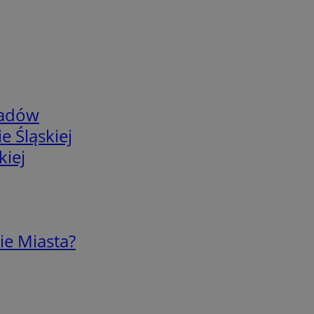
adów
e Śląskiej
kiej
ie Miasta?