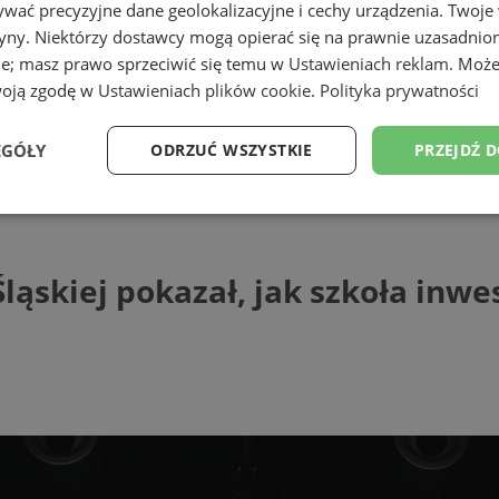
wać precyzyjne dane geolokalizacyjne i cechy urządzenia. Twoje
tryny. Niektórzy dostawcy mogą opierać się na prawnie uzasadnio
ie; masz prawo sprzeciwić się temu w
Ustawieniach reklam
. Może
woją zgodę w
Ustawieniach plików cookie
.
Polityka prywatności
EGÓŁY
ODRZUĆ WSZYSTKIE
PRZEJDŹ 
azał, jak szkoła inwestuje w uczniów i na
Wydajność
Targetowanie
Funkcjonalność
Ni
ąskiej pokazał, jak szkoła inwe
ezbędne
Wydajność
Targetowanie
Funkcjonalność
Niesklasyfikow
ie umożliwiają korzystanie z podstawowych funkcji strony internetowej, takich jak log
Bez niezbędnych plików cookie nie można prawidłowo korzystać ze strony internetowe
Provider
/
Okres
Opis
Domena
przechowywania