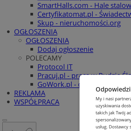
SmartHalls.com - Hale stalo
Certyfikatomat.pl - Świadec
Skup - nieruchomości.org
OGŁOSZENIA
OGŁOSZENIA
Dodaj ogłoszenie
POLECAMY
Protocol IT
Pracuj.pl - praca w Rudzie Ślą
GoWork.pl - oferty pracy
Odpowiedzia
REKLAMA
My i nasi partne
WSPÓŁPRACA
uzyskiwania dost
takich jak Twój a
spersonalizowanyc
usług.
Dostawcy s