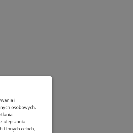
ywania i
danych osobowych,
etlania
az ulepszania
 i innych celach,