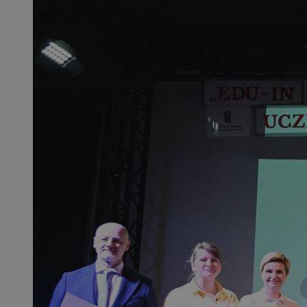
SessID
QeSessID
MvSessID
msToken
__cf_bm
__cf_bm
VISITOR_PRIVACY_
CookieScriptConse