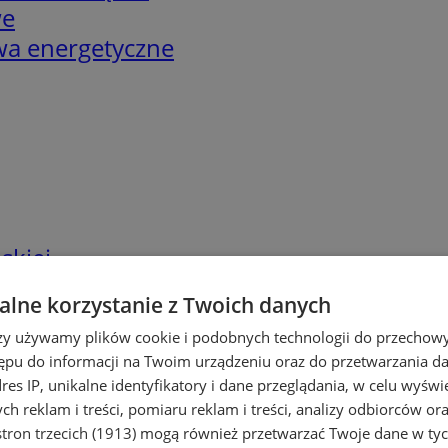
we
twa energetyczne
skiej
lne korzystanie z Twoich danych
rzy używamy plików cookie i podobnych technologii do przechow
ępu do informacji na Twoim urządzeniu oraz do przetwarzania 
dres IP, unikalne identyfikatory i dane przeglądania, w celu wyświ
h reklam i treści, pomiaru reklam i treści, analizy odbiorców or
tron trzecich (1913)
mogą również przetwarzać Twoje dane w tych