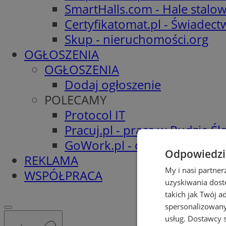
SmartHalls.com - Hale stalo
Certyfikatomat.pl - Świadec
Skup - nieruchomości.org
OGŁOSZENIA
OGŁOSZENIA
Dodaj ogłoszenie
POLECAMY
Protocol IT
Pracuj.pl - praca w Rudzie Ślą
GoWork.pl - oferty pracy
Odpowiedzia
REKLAMA
My i nasi partne
WSPÓŁPRACA
uzyskiwania dost
takich jak Twój a
spersonalizowanyc
usług.
Dostawcy s