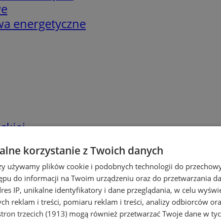
we
twa energetyczne
skiej
lne korzystanie z Twoich danych
rzy używamy plików cookie i podobnych technologii do przechow
ępu do informacji na Twoim urządzeniu oraz do przetwarzania 
dres IP, unikalne identyfikatory i dane przeglądania, w celu wyświ
h reklam i treści, pomiaru reklam i treści, analizy odbiorców or
tron trzecich (1913)
mogą również przetwarzać Twoje dane w tych