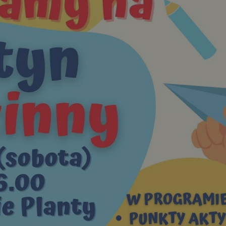
rudaslaska.com.pl
1 rok
Ten plik cookie przechowuje iden
rudaslaska.com.pl
1 rok
Ten plik cookie przechowuje iden
rudaslaska.com.pl
1 rok
Ten plik cookie przechowuje iden
.tiktok.com
1 tydzień 3 dni
Ten plik cookie jest używany do
uwierzytelniania i bezpieczeństw
użytkownicy pozostają zalogowan
zabezpieczone, jak poruszać się 
internetową lub interakcji z jej u
30 minut
Ten plik cookie służy do rozróżn
Cloudflare Inc.
Jest to korzystne dla strony int
.x.com
umożliwia tworzenie ważnych r
korzystania z jej witryny interne
29 minut 59
Ten plik cookie służy do rozróżn
Cloudflare Inc.
sekund
Jest to korzystne dla strony int
.twitter.com
umożliwia tworzenie ważnych r
korzystania z jej witryny interne
Polityce prywatności Google
METADATA
5 miesięcy 4
Ten plik cookie jest używany d
YouTube
tygodnie
zgody użytkownika i wyboru pry
.youtube.com
interakcji z witryną. Rejestruje 
zgody odwiedzającego na różne p
ustawienia prywatności, zapewni
preferencje zostaną uhonorowan
sesjach.
nt
4 tygodnie 2 dni
Ten plik cookie jest używany pr
CookieScript