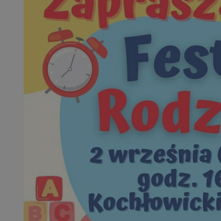
SessID
QeSessID
MvSessID
msToken
__cf_bm
__cf_bm
VISITOR_PRIVACY_
CookieScriptConse