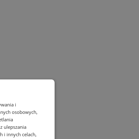
ywania i
danych osobowych,
etlania
az ulepszania
 i innych celach,