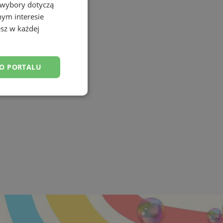
 wybory dotyczą
nym interesie
sz w każdej
DO PORTALU
esklasyfikowane
ane
owanie użytkownika i
j.