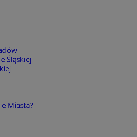
adów
e Śląskiej
kiej
ie Miasta?