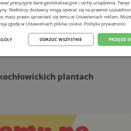
wać precyzyjne dane geolokalizacyjne i cechy urządzenia. Twoje
tryny. Niektórzy dostawcy mogą opierać się na prawnie uzasadnio
ie; masz prawo sprzeciwić się temu w
Ustawieniach reklam
. Może
woją zgodę w
Ustawieniach plików cookie
.
Polityka prywatności
EGÓŁY
ODRZUĆ WSZYSTKIE
PRZEJDŹ 
łowickich plantach
Wydajność
Targetowanie
Funkcjonalność
Ni
kochłowickich plantach
ezbędne
Wydajność
Targetowanie
Funkcjonalność
Niesklasyfikow
ie umożliwiają korzystanie z podstawowych funkcji strony internetowej, takich jak log
Bez niezbędnych plików cookie nie można prawidłowo korzystać ze strony internetowe
Provider
/
Okres
Opis
Domena
przechowywania