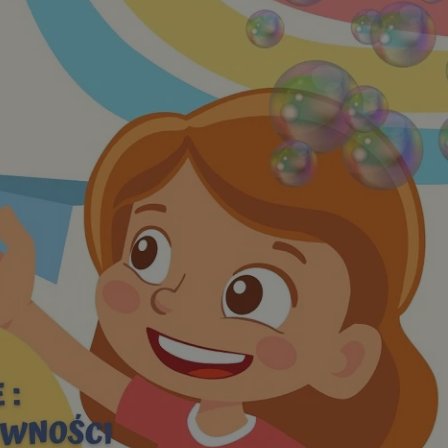
tyfikator sesji.
tyfikator sesji.
tyfikator sesji.
 celów
a, zapewniając, że
i, a ich dane są
przez witrynę
sług.
iania ludzi i botów.
ernetowej, ponieważ
aportów na temat
towej.
iania ludzi i botów.
ernetowej, ponieważ
aportów na temat
towej.
o przechowywania
watności dla ich
dane dotyczące
olityki i
ając, że ich
e w przyszłych
zez usługę Cookie-