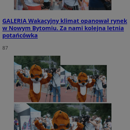
GALERIA
Wakacyjny klimat opanował rynek
w Nowym Bytomiu. Za nami kolejna letnia
potańcówka
87