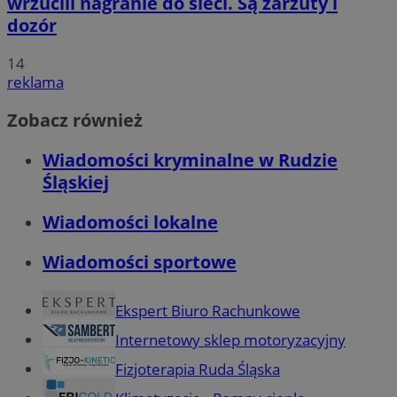
wrzucili nagranie do sieci. Są zarzuty i
dozór
14
reklama
Zobacz również
Wiadomości kryminalne w Rudzie
Śląskiej
Wiadomości lokalne
Wiadomości sportowe
Ekspert Biuro Rachunkowe
Internetowy sklep motoryzacyjny
Fizjoterapia Ruda Śląska