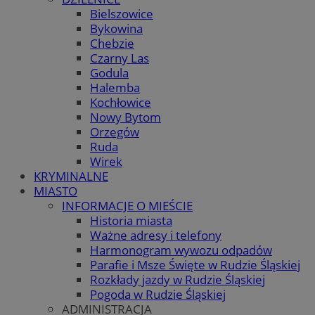
Bielszowice
Bykowina
Chebzie
Czarny Las
Godula
Halemba
Kochłowice
Nowy Bytom
Orzegów
Ruda
Wirek
KRYMINALNE
MIASTO
INFORMACJE O MIEŚCIE
Historia miasta
Ważne adresy i telefony
Harmonogram wywozu odpadów
Parafie i Msze Święte w Rudzie Śląskiej
Rozkłady jazdy w Rudzie Śląskiej
Pogoda w Rudzie Śląskiej
ADMINISTRACJA