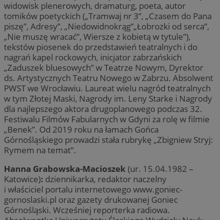
widowisk plenerowych, dramaturg, poeta, autor
tomików poetyckich („Tramwaj nr 3”, „Czasem do Pana
piszę”, Adresy”, „Niedowidnokrąg”„Łobrozki od serca”,
„Nie muszę wracać”, Wiersze z kobietą w tytule”),
tekstów piosenek do przedstawień teatralnych i do
nagrań kapel rockowych, inicjator zabrzańskich
„Zaduszek bluesowych” w Teatrze Nowym, Dyrektor
ds. Artystycznych Teatru Nowego w Zabrzu. Absolwent
PWST we Wrocławiu. Laureat wielu nagród teatralnych
w tym Złotej Maski, Nagrody im. Leny Starke i Nagrody
dla najlepszego aktora drugoplanowego podczas 32.
Festiwalu Filmów Fabularnych w Gdyni za rolę w filmie
„Benek”. Od 2019 roku na łamach Gońca
Górnośląskiego prowadzi stała rubrykę „Zbigniew Stryj:
Rymem na temat”.
Hanna Grabowska-Macioszek
(ur. 15.04.1982 –
Katowice)
:
dziennikarka, redaktor naczelny
i właściciel portalu internetowego www.goniec-
gornoslaski.pl oraz gazety drukowanej Goniec
Górnośląski. Wcześniej reporterka radiowa.