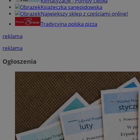
Klimatyzacje - Pompy ciepła
Książeczka sanepidowska
Największy sklep z częściami online!
Tradycyjna polska pizza
reklama
reklama
Ogłoszenia