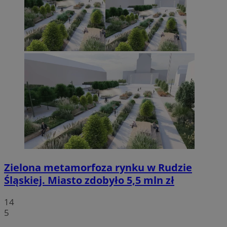
Zielona metamorfoza rynku w Rudzie
Śląskiej. Miasto zdobyło 5,5 mln zł
14
5