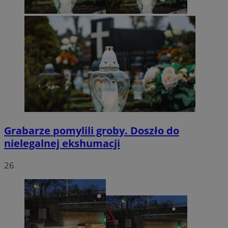
Grabarze pomylili groby. Doszło do
nielegalnej ekshumacji
26