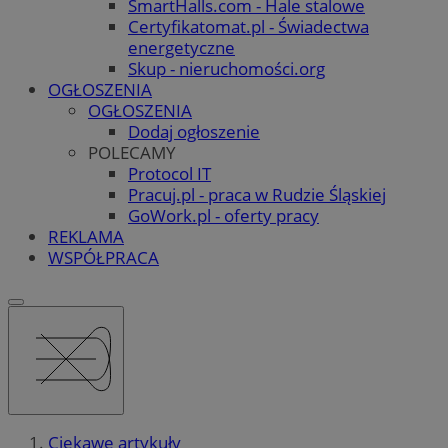
SmartHalls.com - Hale stalowe
Certyfikatomat.pl - Świadectwa
energetyczne
Skup - nieruchomości.org
OGŁOSZENIA
OGŁOSZENIA
Dodaj ogłoszenie
POLECAMY
Protocol IT
Pracuj.pl - praca w Rudzie Śląskiej
GoWork.pl - oferty pracy
REKLAMA
WSPÓŁPRACA
Ciekawe artykuły