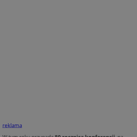
reklama
W tym roku przypada
80 rocznica konferencji
, na