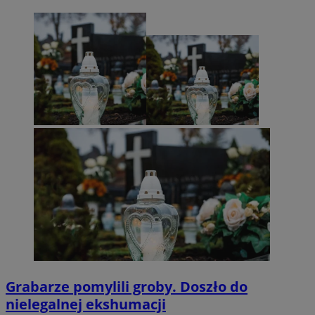
Grabarze pomylili groby. Doszło do
nielegalnej ekshumacji