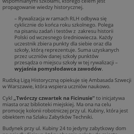
wspomnianymi szkołami, którego celem jest
propagowanie wiedzy historycznej.
– Rywalizacja w ramach RLH odbywa się
cyklicznie do końca roku szkolnego. Polega
na pisaniu zadań i testów z zakresu historii
Polski od wczesnego średniowiecza. Każdy
uczestnik zbiera punkty dla siebie oraz dla
szkoły, którą reprezentuje. Suma uzyskanych
przez uczniów danej szkoły punktów
przesądza o miejscu szkoły w tej rywalizacji –
wyjaśnia pomysłodawca zawodów
.
Rudzką Ligą Historyczną opiekuje się Ambasada Szwecji
w Warszawie, która wspiera uczniów naukowo.
Cykl
„Twórczy czwartek na Ficinusie”
to inicjatywa
miasta oraz biblioteki miejskiej. Ma ona na celu
promocję kolonii robotniczej przy ul. Kubiny, która jest
obiektem na Szlaku Zabytków Techniki.
Budynek przy ul. Kubiny 24 to jedyny zabytkowy dom