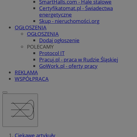
SmartHalls.com - Hale stalowe
Certyfikatomat.pl - Świadectwa
energetyczne
Skup - nieruchomości.org
OGŁOSZENIA
OGŁOSZENIA
Dodaj ogłoszenie
POLECAMY
Protocol IT
Pracuj.pl - praca w Rudzie Śląskiej
GoWork.pl - oferty pracy
REKLAMA
WSPÓŁPRACA
Ciekawe artykuły