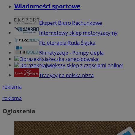
Wiadomości sportowe
Ekspert Biuro Rachunkowe
Internetowy sklep motoryzacyjny
Fizjoterapia Ruda Śląska
Klimatyzacje - Pompy ciepła
Książeczka sanepidowska
Największy sklep z częściami online!
Tradycyjna polska pizza
reklama
reklama
Ogłoszenia