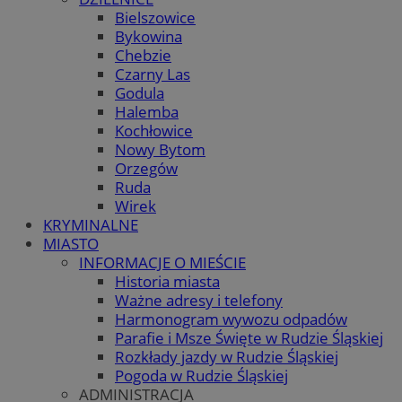
Bielszowice
Bykowina
Chebzie
Czarny Las
Godula
Halemba
Kochłowice
Nowy Bytom
Orzegów
Ruda
Wirek
KRYMINALNE
MIASTO
INFORMACJE O MIEŚCIE
Historia miasta
Ważne adresy i telefony
Harmonogram wywozu odpadów
Parafie i Msze Święte w Rudzie Śląskiej
Rozkłady jazdy w Rudzie Śląskiej
Pogoda w Rudzie Śląskiej
ADMINISTRACJA