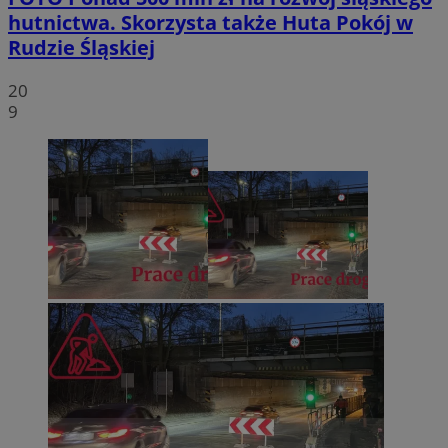
hutnictwa. Skorzysta także Huta Pokój w
Rudzie Śląskiej
20
9