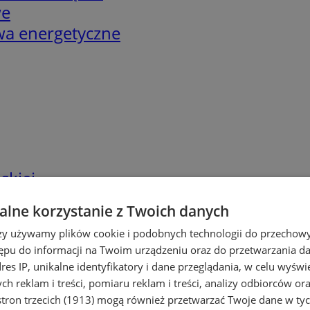
we
twa energetyczne
skiej
lne korzystanie z Twoich danych
rzy używamy plików cookie i podobnych technologii do przechow
ępu do informacji na Twoim urządzeniu oraz do przetwarzania 
dres IP, unikalne identyfikatory i dane przeglądania, w celu wyświ
h reklam i treści, pomiaru reklam i treści, analizy odbiorców or
tron trzecich (1913)
mogą również przetwarzać Twoje dane w tych