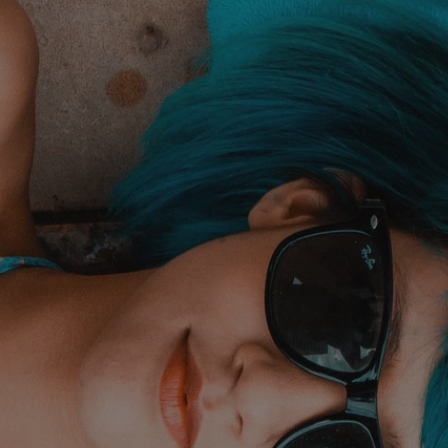
rudaslaska.com.pl
1 rok
Ten plik cookie przechowuje iden
rudaslaska.com.pl
1 rok
Ten plik cookie przechowuje iden
rudaslaska.com.pl
1 rok
Ten plik cookie przechowuje iden
.tiktok.com
1 tydzień 3 dni
Ten plik cookie jest używany do
uwierzytelniania i bezpieczeństw
użytkownicy pozostają zalogowan
zabezpieczone, jak poruszać się 
internetową lub interakcji z jej u
30 minut
Ten plik cookie służy do rozróżn
Cloudflare Inc.
Jest to korzystne dla strony int
.x.com
umożliwia tworzenie ważnych r
korzystania z jej witryny interne
29 minut 59
Ten plik cookie służy do rozróżn
Cloudflare Inc.
sekund
Jest to korzystne dla strony int
.twitter.com
umożliwia tworzenie ważnych r
korzystania z jej witryny interne
Polityce prywatności Google
METADATA
5 miesięcy 4
Ten plik cookie jest używany d
YouTube
tygodnie
zgody użytkownika i wyboru pry
.youtube.com
interakcji z witryną. Rejestruje 
zgody odwiedzającego na różne p
ustawienia prywatności, zapewni
preferencje zostaną uhonorowan
sesjach.
nt
4 tygodnie 2 dni
Ten plik cookie jest używany pr
CookieScript