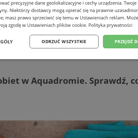
wać precyzyjne dane geolokalizacyjne i cechy urządzenia. Twoje
tryny. Niektórzy dostawcy mogą opierać się na prawnie uzasadnio
ie; masz prawo sprzeciwić się temu w
Ustawieniach reklam
. Może
woją zgodę w
Ustawieniach plików cookie
.
Polityka prywatności
EGÓŁY
ODRZUĆ WSZYSTKIE
PRZEJDŹ 
 w Aquadromie. Sprawdź, co przygotowa
Wydajność
Targetowanie
Funkcjonalność
Ni
obiet w Aquadromie. Sprawdź, c
ezbędne
Wydajność
Targetowanie
Funkcjonalność
Niesklasyfikow
ie umożliwiają korzystanie z podstawowych funkcji strony internetowej, takich jak log
Bez niezbędnych plików cookie nie można prawidłowo korzystać ze strony internetowe
Provider
/
Okres
Opis
Domena
przechowywania