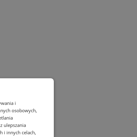
ywania i
danych osobowych,
etlania
az ulepszania
 i innych celach,