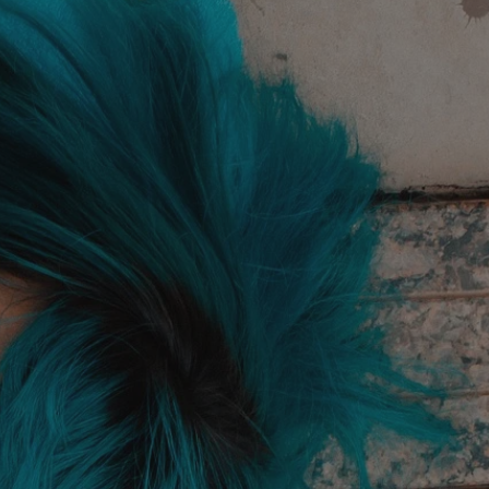
tyfikator sesji.
tyfikator sesji.
tyfikator sesji.
 celów
a, zapewniając, że
i, a ich dane są
przez witrynę
sług.
iania ludzi i botów.
ernetowej, ponieważ
aportów na temat
towej.
iania ludzi i botów.
ernetowej, ponieważ
aportów na temat
towej.
o przechowywania
watności dla ich
dane dotyczące
olityki i
ając, że ich
e w przyszłych
zez usługę Cookie-