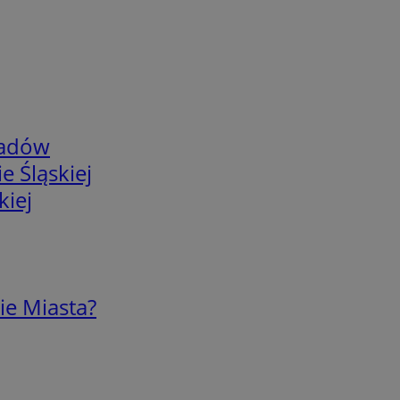
adów
e Śląskiej
kiej
ie Miasta?