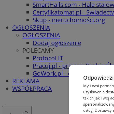
SmartHalls.com - Hale stalo
Certyfikatomat.pl - Świadec
Skup - nieruchomości.org
OGŁOSZENIA
OGŁOSZENIA
Dodaj ogłoszenie
POLECAMY
Protocol IT
Pracuj.pl - praca w Rudzie Ślą
GoWork.pl - oferty pracy
Odpowiedzia
REKLAMA
My i nasi partne
WSPÓŁPRACA
uzyskiwania dost
takich jak Twój a
spersonalizowanyc
usług.
Dostawcy s