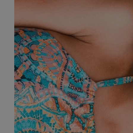
SessID
QeSessID
MvSessID
msToken
__cf_bm
__cf_bm
VISITOR_PRIVACY_
CookieScriptConse