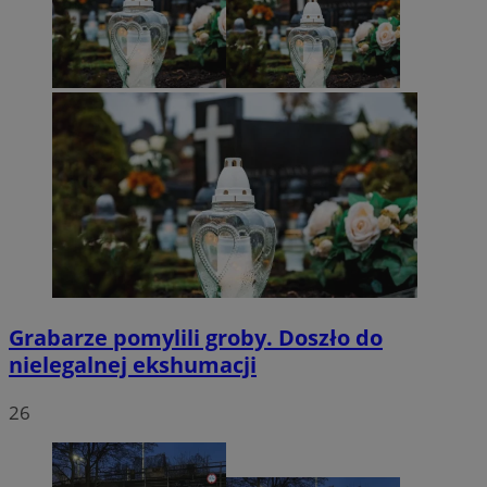
Grabarze pomylili groby. Doszło do
nielegalnej ekshumacji
26