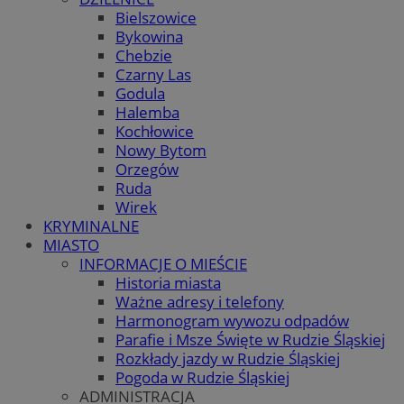
Bielszowice
Bykowina
Chebzie
Czarny Las
Godula
Halemba
Kochłowice
Nowy Bytom
Orzegów
Ruda
Wirek
KRYMINALNE
MIASTO
INFORMACJE O MIEŚCIE
Historia miasta
Ważne adresy i telefony
Harmonogram wywozu odpadów
Parafie i Msze Święte w Rudzie Śląskiej
Rozkłady jazdy w Rudzie Śląskiej
Pogoda w Rudzie Śląskiej
ADMINISTRACJA