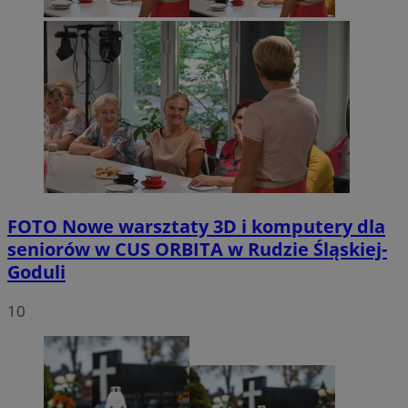
FOTO
Nowe warsztaty 3D i komputery dla
seniorów w CUS ORBITA w Rudzie Śląskiej-
Goduli
10