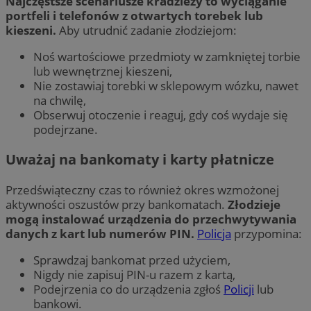
Najczęstsze scenariusze kradzieży to wyciąganie
portfeli i telefonów z otwartych torebek lub
kieszeni.
Aby utrudnić zadanie złodziejom:
Noś wartościowe przedmioty w zamkniętej torbie
lub wewnętrznej kieszeni,
Nie zostawiaj torebki w sklepowym wózku, nawet
na chwilę,
Obserwuj otoczenie i reaguj, gdy coś wydaje się
podejrzane.
Uważaj na bankomaty i karty płatnicze
Przedświąteczny czas to również okres wzmożonej
aktywności oszustów przy bankomatach.
Złodzieje
mogą instalować urządzenia do przechwytywania
danych z kart lub numerów PIN.
Policja
przypomina:
Sprawdzaj bankomat przed użyciem,
Nigdy nie zapisuj PIN-u razem z kartą,
Podejrzenia co do urządzenia zgłoś
Policji
lub
bankowi.