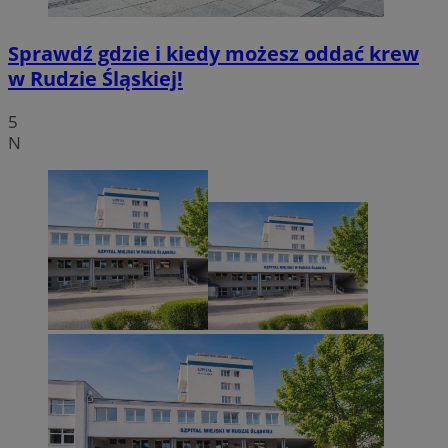
Sprawdź gdzie i kiedy możesz oddać krew
w Rudzie Śląskiej!
5
N