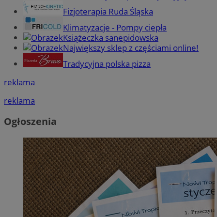
Fizjoterapia Ruda Śląska
Klimatyzacje - Pompy ciepła
Książeczka sanepidowska
Największy sklep z częściami online!
Tradycyjna polska pizza
reklama
reklama
Ogłoszenia