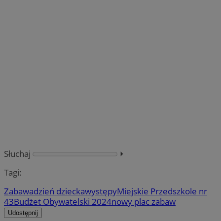
Słuchaj
⏵︎
Tagi:
Zabawa
dzień dziecka
występy
Miejskie Przedszkole nr
43
Budżet Obywatelski 2024
nowy plac zabaw
Udostępnij