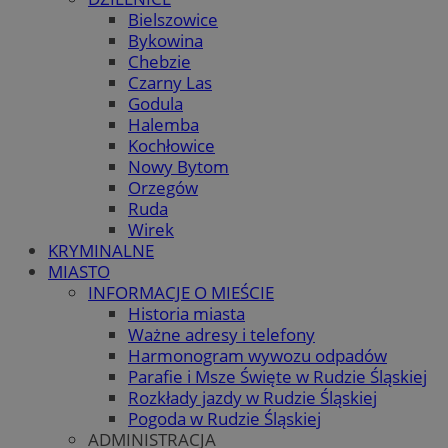
Bielszowice
Bykowina
Chebzie
Czarny Las
Godula
Halemba
Kochłowice
Nowy Bytom
Orzegów
Ruda
Wirek
KRYMINALNE
MIASTO
INFORMACJE O MIEŚCIE
Historia miasta
Ważne adresy i telefony
Harmonogram wywozu odpadów
Parafie i Msze Święte w Rudzie Śląskiej
Rozkłady jazdy w Rudzie Śląskiej
Pogoda w Rudzie Śląskiej
ADMINISTRACJA