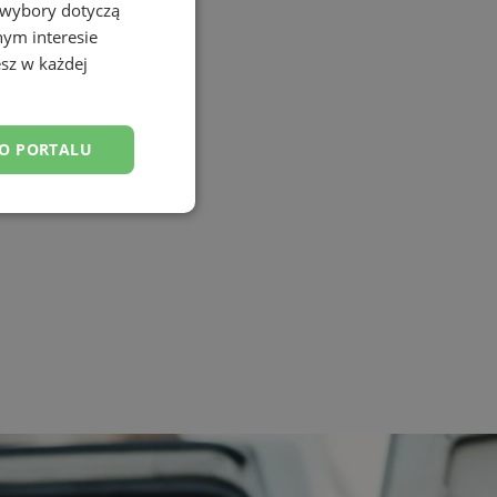
 wybory dotyczą
nym interesie
sz w każdej
DO PORTALU
esklasyfikowane
ane
owanie użytkownika i
j.