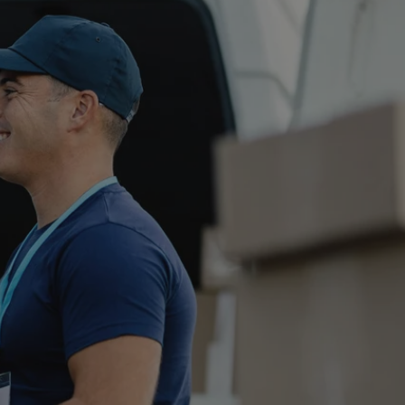
tyfikator sesji.
tyfikator sesji.
tyfikator sesji.
zez usługę Cookie-
eferencji
a pliki cookie. Jest
Cookie-Script.com
o przechowywania
watności dla ich
dane dotyczące
olityki i
ając, że ich
e w przyszłych
 celów
a, zapewniając, że
i, a ich dane są
przez witrynę
sług.