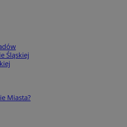
adów
e Śląskiej
kiej
ie Miasta?