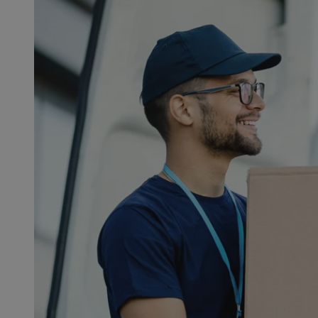
SessID
QeSessID
MvSessID
CookieScriptConse
VISITOR_PRIVACY_
msToken
Provider
Nazwa
Domena
Nazwa