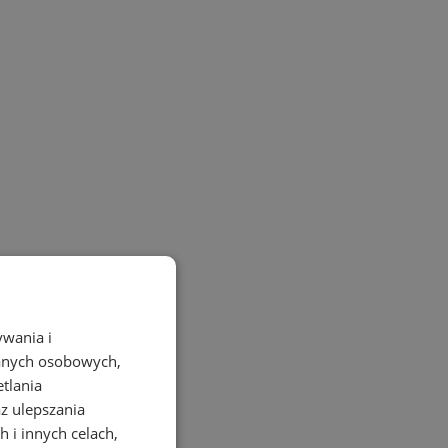
ywania i
danych osobowych,
etlania
az ulepszania
 i innych celach,