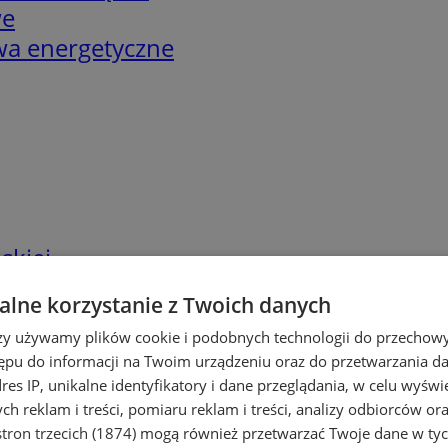
we
twa energetyczne
skiej
lne korzystanie z Twoich danych
rzy używamy plików cookie i podobnych technologii do przechow
ępu do informacji na Twoim urządzeniu oraz do przetwarzania 
dres IP, unikalne identyfikatory i dane przeglądania, w celu wyświ
h reklam i treści, pomiaru reklam i treści, analizy odbiorców or
tron trzecich (1874)
mogą również przetwarzać Twoje dane w tych