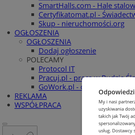
SmartHalls.com - Hale stalo
Certyfikatomat.pl - Świadec
Skup - nieruchomości.org
OGŁOSZENIA
OGŁOSZENIA
Dodaj ogłoszenie
POLECAMY
Protocol IT
Pracuj.pl - praca w Rudzie Ślą
GoWork.pl - oferty pracy
Odpowiedzia
REKLAMA
My i nasi partne
WSPÓŁPRACA
uzyskiwania dost
takich jak Twój a
spersonalizowanyc
usług.
Dostawcy s