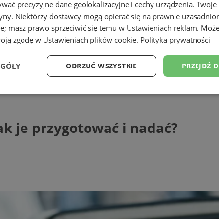
wać precyzyjne dane geolokalizacyjne i cechy urządzenia. Twoje
tryny. Niektórzy dostawcy mogą opierać się na prawnie uzasadnio
ie; masz prawo sprzeciwić się temu w
Ustawieniach reklam
. Może
woją zgodę w
Ustawieniach plików cookie
.
Polityka prywatności
EGÓŁY
ODRZUĆ WSZYSTKIE
PRZEJDŹ 
 przygotować i nadać?
Wydajność
Targetowanie
Funkcjonalność
Ni
ak je przygotować i nadać?
ezbędne
Wydajność
Targetowanie
Funkcjonalność
Niesklasyfikow
ie umożliwiają korzystanie z podstawowych funkcji strony internetowej, takich jak log
Bez niezbędnych plików cookie nie można prawidłowo korzystać ze strony internetowe
Provider
/
Okres
Opis
Domena
przechowywania