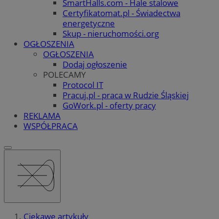
SmartHalls.com - Hale stalowe
Certyfikatomat.pl - Świadectwa
energetyczne
Skup - nieruchomości.org
OGŁOSZENIA
OGŁOSZENIA
Dodaj ogłoszenie
POLECAMY
Protocol IT
Pracuj.pl - praca w Rudzie Śląskiej
GoWork.pl - oferty pracy
REKLAMA
WSPÓŁPRACA
Ciekawe artykuły