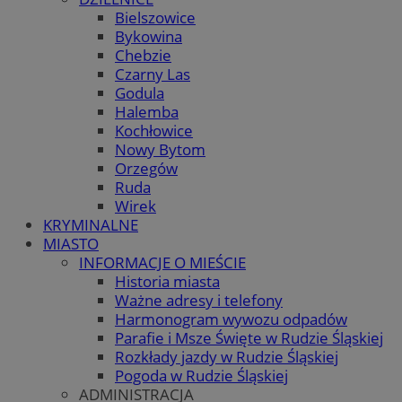
Bielszowice
Bykowina
Chebzie
Czarny Las
Godula
Halemba
Kochłowice
Nowy Bytom
Orzegów
Ruda
Wirek
KRYMINALNE
MIASTO
INFORMACJE O MIEŚCIE
Historia miasta
Ważne adresy i telefony
Harmonogram wywozu odpadów
Parafie i Msze Święte w Rudzie Śląskiej
Rozkłady jazdy w Rudzie Śląskiej
Pogoda w Rudzie Śląskiej
ADMINISTRACJA