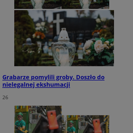
Grabarze pomylili groby. Doszło do
nielegalnej ekshumacji
26