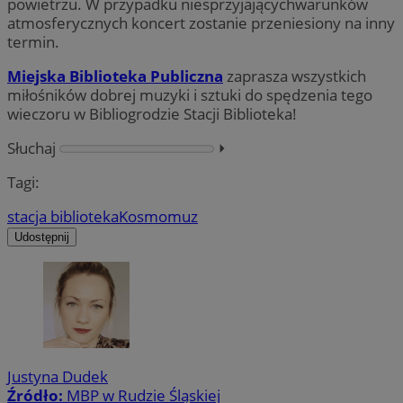
powietrzu. W przypadku niesprzyjającychwarunków
atmosferycznych koncert zostanie przeniesiony na inny
termin.
Miejska Biblioteka Publiczna
zaprasza wszystkich
miłośników dobrej muzyki i sztuki do spędzenia tego
wieczoru w Bibliogrodzie Stacji Biblioteka!
Słuchaj
⏵︎
Tagi:
stacja biblioteka
Kosmomuz
Udostępnij
Justyna Dudek
Źródło:
MBP w Rudzie Śląskiej