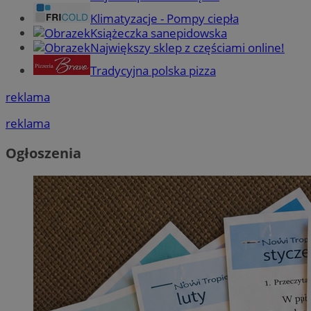
Klimatyzacje - Pompy ciepła
Książeczka sanepidowska
Największy sklep z częściami online!
Tradycyjna polska pizza
reklama
reklama
Ogłoszenia