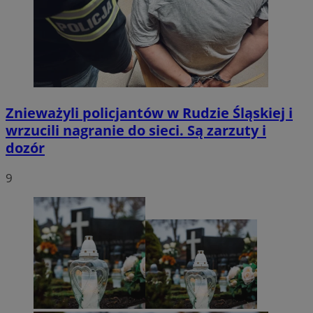
Znieważyli policjantów w Rudzie Śląskiej i
wrzucili nagranie do sieci. Są zarzuty i
dozór
9