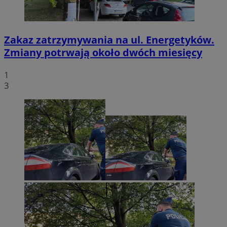
Zakaz zatrzymywania na ul. Energetyków.
Zmiany potrwają około dwóch miesięcy
1
3