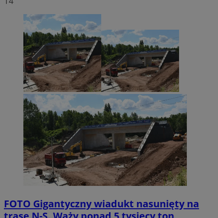
14
FOTO
Gigantyczny wiadukt nasunięty na
trasę N-S. Waży ponad 5 tysięcy ton