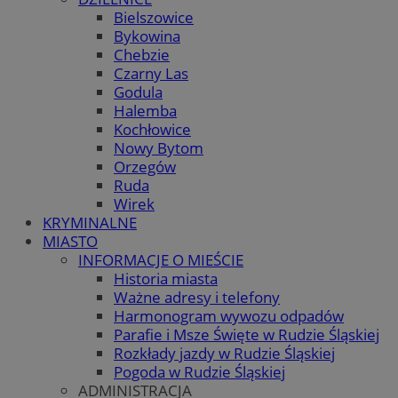
Bielszowice
Bykowina
Chebzie
Czarny Las
Godula
Halemba
Kochłowice
Nowy Bytom
Orzegów
Ruda
Wirek
KRYMINALNE
MIASTO
INFORMACJE O MIEŚCIE
Historia miasta
Ważne adresy i telefony
Harmonogram wywozu odpadów
Parafie i Msze Święte w Rudzie Śląskiej
Rozkłady jazdy w Rudzie Śląskiej
Pogoda w Rudzie Śląskiej
ADMINISTRACJA