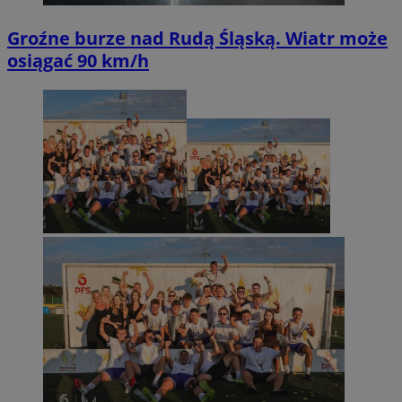
Groźne burze nad Rudą Śląską. Wiatr może
osiągać 90 km/h