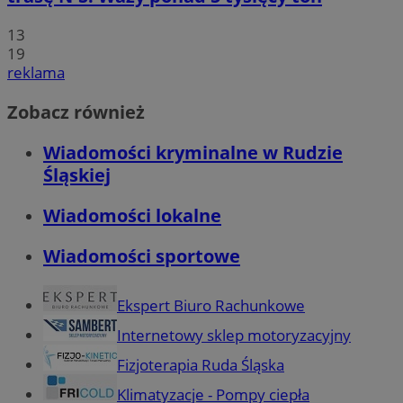
13
19
reklama
Zobacz również
Wiadomości kryminalne w Rudzie
Śląskiej
Wiadomości lokalne
Wiadomości sportowe
Ekspert Biuro Rachunkowe
Internetowy sklep motoryzacyjny
Fizjoterapia Ruda Śląska
Klimatyzacje - Pompy ciepła