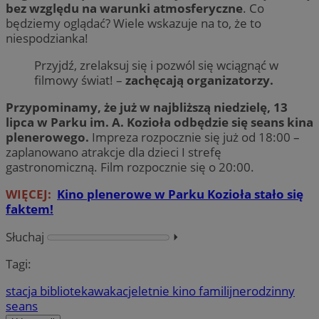
bez względu na warunki atmosferyczne
. Co
będziemy oglądać? Wiele wskazuje na to, że to
niespodzianka!
Przyjdź, zrelaksuj się i pozwól się wciągnąć w
filmowy świat! –
zachęcają organizatorzy.
Przypominamy, że już w najbliższą niedzielę, 13
lipca w Parku im. A. Kozioła odbędzie się seans kina
plenerowego.
Impreza rozpocznie się już od 18:00 –
zaplanowano atrakcje dla dzieci I strefę
gastronomiczną. Film rozpocznie się o 20:00.
WIĘCEJ:
Kino plenerowe w Parku Kozioła stało się
faktem!
Słuchaj
⏵︎
Tagi:
stacja biblioteka
wakacje
letnie kino familijne
rodzinny
seans