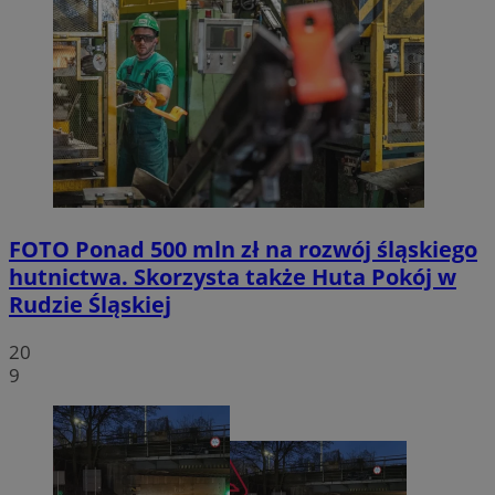
FOTO
Ponad 500 mln zł na rozwój śląskiego
hutnictwa. Skorzysta także Huta Pokój w
Rudzie Śląskiej
20
9