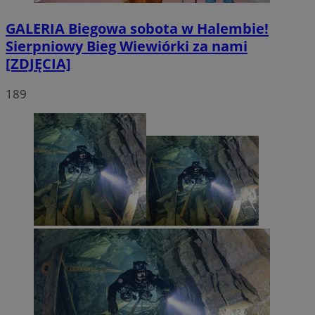
GALERIA
Biegowa sobota w Halembie!
Sierpniowy Bieg Wiewiórki za nami
[ZDJĘCIA]
189