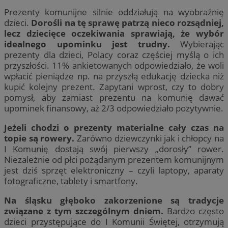
Prezenty komunijne silnie oddziałują na wyobraźnię
dzieci.
Dorośli na tę sprawę patrzą nieco rozsądniej,
lecz dziecięce oczekiwania sprawiają, że wybór
idealnego upominku jest trudny.
Wybierając
prezenty dla dzieci, Polacy coraz częściej myślą o ich
przyszłości. 11% ankietowanych odpowiedziało, że woli
wpłacić pieniądze np. na przyszłą edukację dziecka niż
kupić kolejny prezent. Zapytani wprost, czy to dobry
pomysł, aby zamiast prezentu na komunię dawać
upominek finansowy, aż 2/3 odpowiedziało pozytywnie.
Jeżeli chodzi o prezenty materialne cały czas na
topie są rowery.
Zarówno dziewczynki jak i chłopcy na
I Komunię dostają swój pierwszy „dorosły” rower.
Niezależnie od płci pożądanym prezentem komunijnym
jest dziś sprzęt elektroniczny – czyli laptopy, aparaty
fotograficzne, tablety i smartfony.
Na śląsku głęboko zakorzenione są tradycje
związane z tym szczególnym dniem.
Bardzo często
dzieci przystępujące do I Komunii Świętej, otrzymują