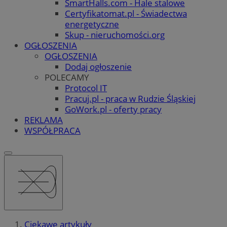
SmartHalls.com - Hale stalowe
Certyfikatomat.pl - Świadectwa
energetyczne
Skup - nieruchomości.org
OGŁOSZENIA
OGŁOSZENIA
Dodaj ogłoszenie
POLECAMY
Protocol IT
Pracuj.pl - praca w Rudzie Śląskiej
GoWork.pl - oferty pracy
REKLAMA
WSPÓŁPRACA
Ciekawe artykuły