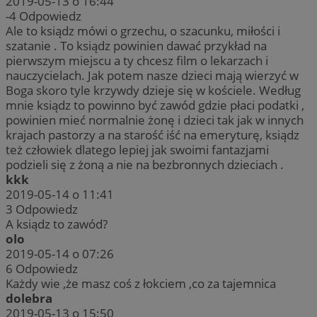
2019-05-13 o 16:44
-4
Odpowiedz
Ale to ksiądz mówi o grzechu, o szacunku, miłości i
szatanie . To ksiądz powinien dawać przykład na
pierwszym miejscu a ty chcesz film o lekarzach i
nauczycielach. Jak potem nasze dzieci mają wierzyć w
Boga skoro tyle krzywdy dzieje się w kościele. Według
mnie ksiądz to powinno być zawód gdzie płaci podatki ,
powinien mieć normalnie żonę i dzieci tak jak w innych
krajach pastorzy a na starość iść na emeryturę, ksiądz
też człowiek dlatego lepiej jak swoimi fantazjami
podzieli się z żoną a nie na bezbronnych dzieciach .
kkk
2019-05-14 o 11:41
3
Odpowiedz
A ksiądz to zawód?
olo
2019-05-14 o 07:26
6
Odpowiedz
Każdy wie ,że masz coś z łokciem ,co za tajemnica
dolebra
2019-05-13 o 15:50