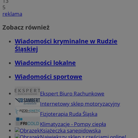
13
5
reklama
Zobacz również
Wiadomości kryminalne w Rudzie
Śląskiej
Wiadomości lokalne
Wiadomości sportowe
Ekspert Biuro Rachunkowe
Internetowy sklep motoryzacyjny
Fizjoterapia Ruda Śląska
Klimatyzacje - Pompy ciepła
Książeczka sanepidowska
Największy sklep z częściami online!