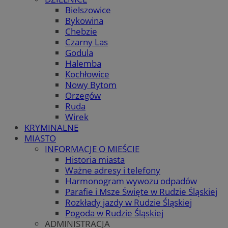
Bielszowice
Bykowina
Chebzie
Czarny Las
Godula
Halemba
Kochłowice
Nowy Bytom
Orzegów
Ruda
Wirek
KRYMINALNE
MIASTO
INFORMACJE O MIEŚCIE
Historia miasta
Ważne adresy i telefony
Harmonogram wywozu odpadów
Parafie i Msze Święte w Rudzie Śląskiej
Rozkłady jazdy w Rudzie Śląskiej
Pogoda w Rudzie Śląskiej
ADMINISTRACJA