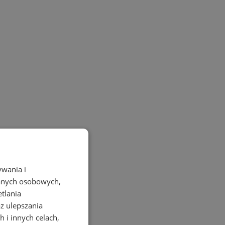
ywania i
danych osobowych,
etlania
az ulepszania
 i innych celach,