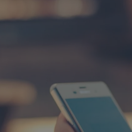
rudaslaska.com.pl
1 rok
Ten plik cookie przechowuje iden
rudaslaska.com.pl
1 rok
Ten plik cookie przechowuje iden
rudaslaska.com.pl
1 rok
Ten plik cookie przechowuje iden
.tiktok.com
1 tydzień 3 dni
Ten plik cookie jest używany do
uwierzytelniania i bezpieczeństw
użytkownicy pozostają zalogowan
zabezpieczone, jak poruszać się 
internetową lub interakcji z jej u
30 minut
Ten plik cookie służy do rozróżn
Cloudflare Inc.
Jest to korzystne dla strony int
.x.com
umożliwia tworzenie ważnych r
korzystania z jej witryny interne
29 minut 59
Ten plik cookie służy do rozróżn
Cloudflare Inc.
sekund
Jest to korzystne dla strony int
.twitter.com
umożliwia tworzenie ważnych r
korzystania z jej witryny interne
Polityce prywatności Google
METADATA
5 miesięcy 4
Ten plik cookie jest używany d
YouTube
tygodnie
zgody użytkownika i wyboru pry
.youtube.com
interakcji z witryną. Rejestruje 
zgody odwiedzającego na różne p
ustawienia prywatności, zapewni
preferencje zostaną uhonorowan
sesjach.
nt
4 tygodnie 2 dni
Ten plik cookie jest używany pr
CookieScript