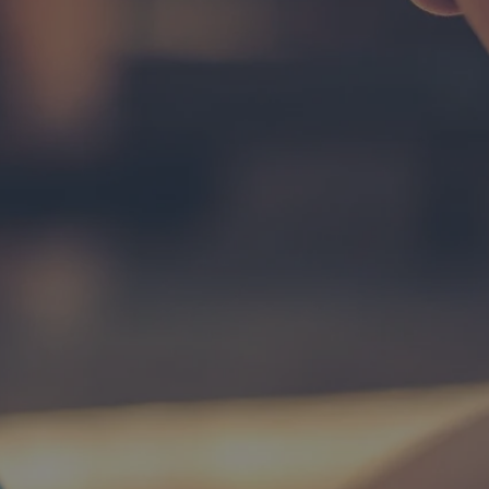
tyfikator sesji.
tyfikator sesji.
tyfikator sesji.
 celów
a, zapewniając, że
i, a ich dane są
przez witrynę
sług.
iania ludzi i botów.
ernetowej, ponieważ
aportów na temat
towej.
iania ludzi i botów.
ernetowej, ponieważ
aportów na temat
towej.
o przechowywania
watności dla ich
dane dotyczące
olityki i
ając, że ich
e w przyszłych
zez usługę Cookie-