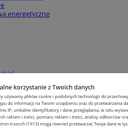
we
twa energetyczne
skiej
lne korzystanie z Twoich danych
rzy używamy plików cookie i podobnych technologii do przechow
ępu do informacji na Twoim urządzeniu oraz do przetwarzania 
dres IP, unikalne identyfikatory i dane przeglądania, w celu wyświ
h reklam i treści, pomiaru reklam i treści, analizy odbiorców or
tron trzecich (1913)
mogą również przetwarzać Twoje dane w tych