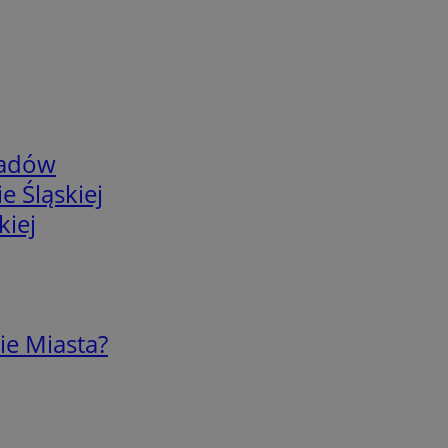
adów
e Śląskiej
kiej
ie Miasta?