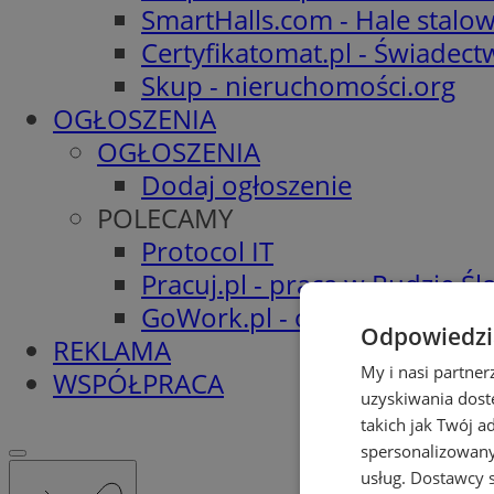
SmartHalls.com - Hale stalo
Certyfikatomat.pl - Świadec
Skup - nieruchomości.org
OGŁOSZENIA
OGŁOSZENIA
Dodaj ogłoszenie
POLECAMY
Protocol IT
Pracuj.pl - praca w Rudzie Ślą
GoWork.pl - oferty pracy
Odpowiedzia
REKLAMA
My i nasi partne
WSPÓŁPRACA
uzyskiwania dost
takich jak Twój a
spersonalizowanyc
usług.
Dostawcy s