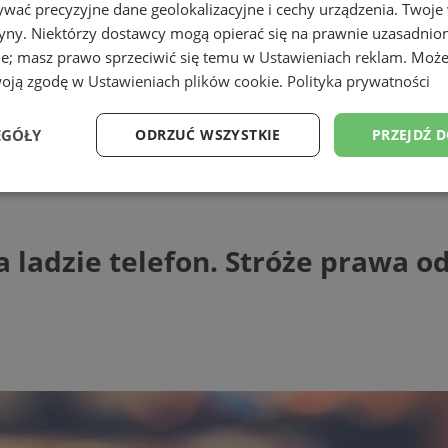
wać precyzyjne dane geolokalizacyjne i cechy urządzenia. Twoje
tryny. Niektórzy dostawcy mogą opierać się na prawnie uzasadnio
ie; masz prawo sprzeciwić się temu w
Ustawieniach reklam
. Może
woją zgodę w
Ustawieniach plików cookie
.
Polityka prywatności
EGÓŁY
ODRZUĆ WSZYSTKIE
PRZEJDŹ 
ie telefon. Stróże prawa odwiedzili spra
Wydajność
Targetowanie
Funkcjonalność
Ni
 ladzie telefon. Stróże prawa o
ezbędne
Wydajność
Targetowanie
Funkcjonalność
Niesklasyfikow
ie umożliwiają korzystanie z podstawowych funkcji strony internetowej, takich jak log
Bez niezbędnych plików cookie nie można prawidłowo korzystać ze strony internetowe
Provider
/
Okres
Opis
Domena
przechowywania