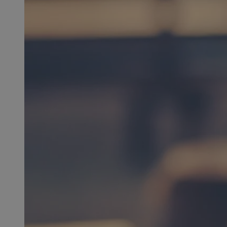
SessID
QeSessID
MvSessID
msToken
__cf_bm
__cf_bm
VISITOR_PRIVACY_
CookieScriptConse