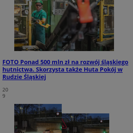
FOTO
Ponad 500 mln zł na rozwój śląskiego
hutnictwa. Skorzysta także Huta Pokój w
Rudzie Śląskiej
20
9