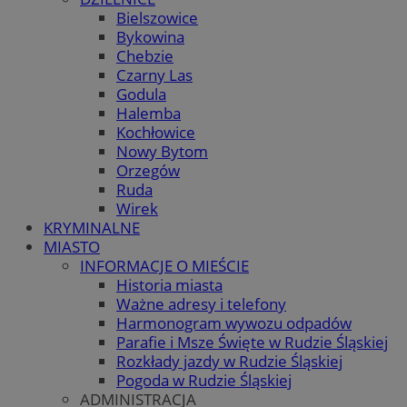
Bielszowice
Bykowina
Chebzie
Czarny Las
Godula
Halemba
Kochłowice
Nowy Bytom
Orzegów
Ruda
Wirek
KRYMINALNE
MIASTO
INFORMACJE O MIEŚCIE
Historia miasta
Ważne adresy i telefony
Harmonogram wywozu odpadów
Parafie i Msze Święte w Rudzie Śląskiej
Rozkłady jazdy w Rudzie Śląskiej
Pogoda w Rudzie Śląskiej
ADMINISTRACJA