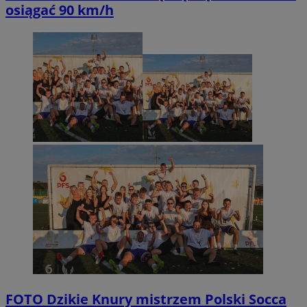
osiągać 90 km/h
FOTO
Dzikie Knury mistrzem Polski Socca