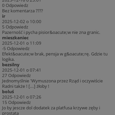
0
Odpowiedz
Bez komentarza ????
ir
2025-12-02 o 10:00
5
Odpowiedz
Pazerność i pycha pisior&oacute;w nie zna granic.
mieszkaniec
2025-12-01 o 11:09
-5
Odpowiedz
Efekt&oacute;w brak, pensja w g&oacute;rę. Gdzie tu
logika.
bezsilny
2025-12-01 o 07:41
27
Odpowiedz
Jednomyślnie 'Wymuszona przez Rząd i oczywiście
Radni także ! [...] żłoby !
boluś
2025-12-01 o 07:26
15
Odpowiedz
Jo by jescze dol dodatek za platfusa krzywe zęby i
prostata