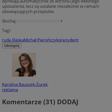
wynikają automatycznie ze wzrostu jego własnego
uposażenia, lecz są ustalane niezależnie w ramach
obowiązujących przepisów.
Słuchaj
⏵︎
Tagi:
ruda śląska
Michał Pierończyk
prezydent
Udostępnij
Karolina Bauszek-Żurek
reklama
Komentarze (31)
DODAJ