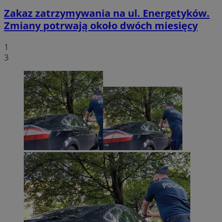
Zakaz zatrzymywania na ul. Energetyków.
Zmiany potrwają około dwóch miesięcy
1
3