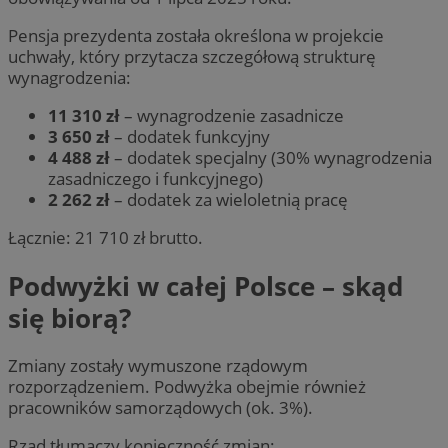
Pensja prezydenta została określona w projekcie
uchwały, który przytacza szczegółową strukturę
wynagrodzenia:
11 310 zł
– wynagrodzenie zasadnicze
3 650 zł
– dodatek funkcyjny
4 488 zł
– dodatek specjalny (30% wynagrodzenia
zasadniczego i funkcyjnego)
2 262 zł
– dodatek za wieloletnią pracę
Łącznie: 21 710 zł brutto.
Podwyżki w całej Polsce – skąd
się biorą?
Zmiany zostały wymuszone rządowym
rozporządzeniem. Podwyżka obejmie również
pracowników samorządowych (ok. 3%).
Rząd tłumaczy konieczność zmian: