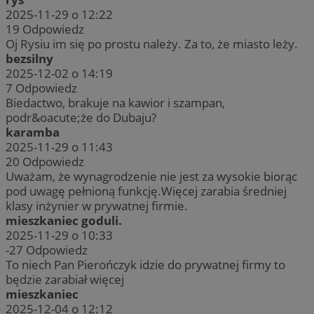
2025-11-29 o 12:22
19
Odpowiedz
Oj Rysiu im się po prostu należy. Za to, że miasto leży.
bezsilny
2025-12-02 o 14:19
7
Odpowiedz
Biedactwo, brakuje na kawior i szampan,
podr&oacute;że do Dubaju?
karamba
2025-11-29 o 11:43
20
Odpowiedz
Uważam, że wynagrodzenie nie jest za wysokie biorąc
pod uwagę pełnioną funkcję.Więcej zarabia średniej
klasy inżynier w prywatnej firmie.
mieszkaniec goduli.
2025-11-29 o 10:33
-27
Odpowiedz
To niech Pan Pierończyk idzie do prywatnej firmy to
będzie zarabiał więcej
mieszkaniec
2025-12-04 o 12:12