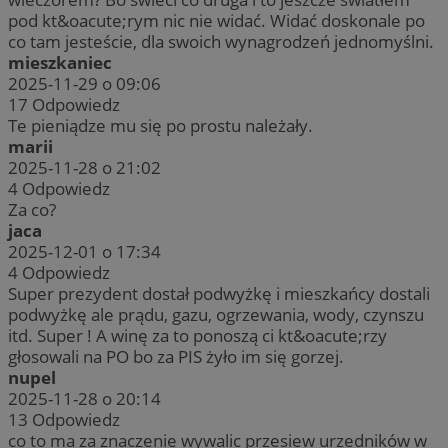
pod kt&oacute;rym nic nie widać. Widać doskonale po
co tam jesteście, dla swoich wynagrodzeń jednomyślni.
mieszkaniec
2025-11-29 o 09:06
17
Odpowiedz
Te pieniądze mu się po prostu należały.
marii
2025-11-28 o 21:02
4
Odpowiedz
Za co?
jaca
2025-12-01 o 17:34
4
Odpowiedz
Super prezydent dostał podwyżkę i mieszkańcy dostali
podwyżkę ale prądu, gazu, ogrzewania, wody, czynszu
itd. Super ! A winę za to ponoszą ci kt&oacute;rzy
głosowali na PO bo za PIS żyło im się gorzej.
nupel
2025-11-28 o 20:14
13
Odpowiedz
co to ma za znaczenie wywalic przesiew urzedników w