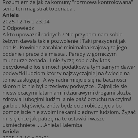
Rozumiem że jak za komuny "rozmowa kontrolowana"
serio ten magistrat to żenada .
Aniela
2025-12-16 o 23:04
0
Odpowiedz
A kto upowaznił radnych ? Nie przypominam sobie
żebym dawała takie pozwolenie ! Taki prezydent jak
pan P . Powinien zarabiać minimalna krajową za jego
oddanie i prace dla miasta . Parady w górniczym
mundurze żenada . I nie życzę sobie aby ktoś
decydował o losie moich podatków a tym samym dawał
podwyżki ludziom którzy najzwyczajniej na świecie na
to nie zasługują . A wy radni miejcie się na baczności
skoro nikt nie był przeciwny podwyżce . Zajmijcie się
nieswiecacymi latarniami i dziurawymi drogami słuzba
zdrowia i ubogimi ludźmi a nie paść brzuchu na czyimś
garbie . Idą święta znów będziecie robić zdjęcia bo
pomogliscie nie swoimi rekami biednym ludziom. Żygać
mi się chce jak patrzę na te ustawki i wasze
uśmiechnięte .....Aniela Halemba
Aniela
2025-12-16 o 23:01