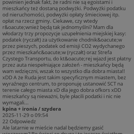
powinien jednak fakt, że radni nie są egoistami i
mieszkańcy też dostaną podwyżki. Podwyżki podatku
od nieruchomości, podwyżki opłaty śmieciowej itp.
opłat na rzecz gminy. Ciekawe, czy wtedy
r&oacute;wnież będą tak jednomyślni? Mam dla
włodarzy trzy propozycje uzupełnienia miejskiej kasy:
podatek (ryczałt) za użytkowanie chodnik&oacute;w
przez pieszych, podatek od emisji CO2 wydychanego
przez mieszkańc&oacute;w (ryczałt) oraz Strefa
Czystego Transportu, do kt&oacute;rej wjazd jest płatny
przez auta niespełniające założeń - mieszkańcy będą
wam wdzięczni, wszak to wszystko dla dobra miasta!!
xDD A że Ruda jest takim specyficznym miastem, bez
wyraźnego centrum, to proponuję ustanowić SCT na
terenie całego miasta xD dla jego dobra ofkors xDD
mieszkańcy są nieważni, byle płacili podatki i nic nie
wymagali...
kpina + ironia / szydera
2025-11-29 o 09:54
22
Odpowiedz
Ale latarnie w mieście nadal będziemy gasić
wieczorem? Bo świeci co druga i to jeszcze światłem