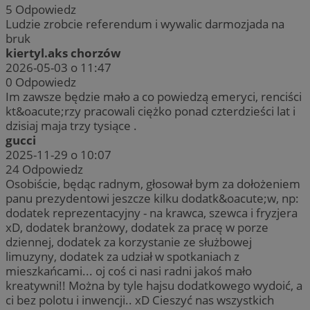
5
Odpowiedz
Ludzie zrobcie referendum i wywalic darmozjada na
bruk
kiertyl.aks chorzów
2026-05-03 o 11:47
0
Odpowiedz
Im zawsze będzie mało a co powiedzą emeryci, renciści
kt&oacute;rzy pracowali ciężko ponad czterdzieści lat i
dzisiaj maja trzy tysiące .
gucci
2025-11-29 o 10:07
24
Odpowiedz
Osobiście, będąc radnym, głosował bym za dołożeniem
panu prezydentowi jeszcze kilku dodatk&oacute;w, np:
dodatek reprezentacyjny - na krawca, szewca i fryzjera
xD, dodatek branżowy, dodatek za pracę w porze
dziennej, dodatek za korzystanie ze służbowej
limuzyny, dodatek za udział w spotkaniach z
mieszkańcami... oj coś ci nasi radni jakoś mało
kreatywni!! Można by tyle hajsu dodatkowego wydoić, a
ci bez polotu i inwencji.. xD Cieszyć nas wszystkich