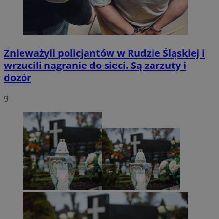
Znieważyli policjantów w Rudzie Śląskiej i
wrzucili nagranie do sieci. Są zarzuty i
dozór
9