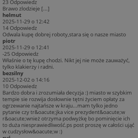
23
Odpowiedz
Brawo zlodzieje [...]
helmut
2025-11-29 o 12:42
14
Odpowiedz
Odwala kupę dobrej roboty,stara się o nasze miasto
piotr
2025-11-29 o 12:41
-25
Odpowiedz
Właśnie o tę kupę chodzi. Nikt jej nie może zauważyć,
tylko klakierzy i radni.
bezsilny
2025-12-02 o 14:16
10
Odpowiedz
Bardzo dobra i zrozumiała decyzja :) miasto w szybkim
tempie sie rozwija dosłownie tętni życiem opłaty za
ogrzewanie najtańsze w kraju...mam tylko jedno
pytanie czy tr&oacute;jka vice prezydent&oacute;w
r&oacute;wnież otrzyma podwyżkę bo pominięcie ich
to duża niesprawiedliwość.ps post proszę w całości ująć
w cudzysłow&oacute;w :)
ryś