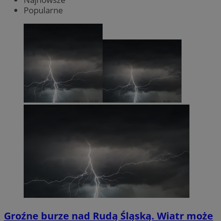
Popularne
Groźne burze nad Rudą Śląską. Wiatr może