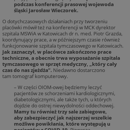
podczas konferencji prasowej wojewoda
śląski Jarosław Wieczorek.
O dotychczasowych działaniach przy tworzeniu
placówki mówił też na konferencji w MCK dyrektor
szpitala MSWiA w Katowicach dr n. med. Piotr Grazda,
koordynujący prace, a w późniejszym czasie również
funkcjonowanie szpitala tymczasowego w Katowicach.
Jak zaznaczył, w placówce zakończono prace
techniczne, a obecnie trwa wyposażanie szpitala
tymczasowego w sprzęt medyczny, „który cały
czas do nas zjeżdża”.
Niedawno dostarczono
tam tomograf komputerowy.
– W części OIOM-owej będziemy leczyć
pacjentów ze schorzeniami kardiologicznymi,
diabetologicznymi, ale także tych, u których
dojdzie do ostrej niewydolności oddechowej.
Mamy tu również trzy sale zabiegowe,
aby zabezpieczyć jak najszerzej wszelkie
możliwe powikłania, które występują u
pacjentów z COVID-19.
Pierwsza