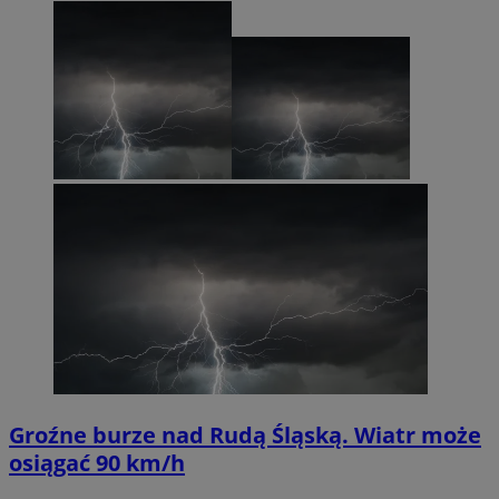
Groźne burze nad Rudą Śląską. Wiatr może
osiągać 90 km/h