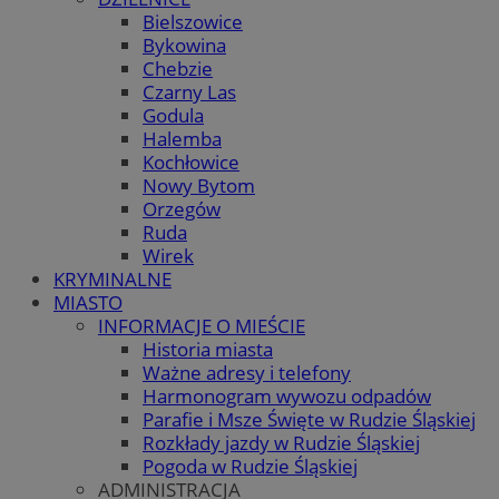
Bielszowice
Bykowina
Chebzie
Czarny Las
Godula
Halemba
Kochłowice
Nowy Bytom
Orzegów
Ruda
Wirek
KRYMINALNE
MIASTO
INFORMACJE O MIEŚCIE
Historia miasta
Ważne adresy i telefony
Harmonogram wywozu odpadów
Parafie i Msze Święte w Rudzie Śląskiej
Rozkłady jazdy w Rudzie Śląskiej
Pogoda w Rudzie Śląskiej
ADMINISTRACJA