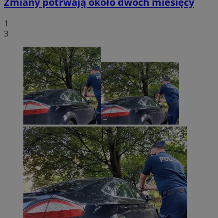
Zmiany potrwają około dwóch miesięcy
1
3