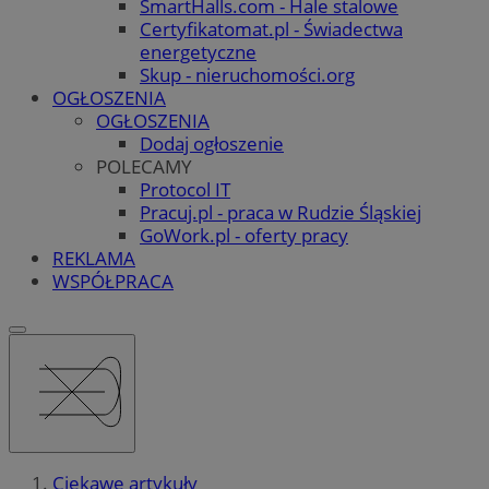
SmartHalls.com - Hale stalowe
Certyfikatomat.pl - Świadectwa
energetyczne
Skup - nieruchomości.org
OGŁOSZENIA
OGŁOSZENIA
Dodaj ogłoszenie
POLECAMY
Protocol IT
Pracuj.pl - praca w Rudzie Śląskiej
GoWork.pl - oferty pracy
REKLAMA
WSPÓŁPRACA
Ciekawe artykuły