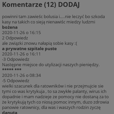
Komentarze (12)
DODAJ
powinni tam zawieśc bolusia i....nie leczyć bo szkoda
kasy na takich co sieją nienawiśc miedzy ludzmi
bożena
2020-11-26 o 16:15
2
Odpowiedz
ale związki znowu nałapią sobie kasy :(
a prywatne szpitale puste
2020-11-26 o 16:11
-3
Odpowiedz
Następne miejsce do utylizacji naszych pieniędzy.
***** ***
2020-11-26 o 08:34
-5
Odpowiedz
wielki szacunek dla ratowników i nie przejmujcie sie
tymi co was krytykuja , to sa zwykłe palanty, wirus ich
dopadnie i mam nadzieje ze pomocy nie dostaną za to
że krytykują tych co niosą pomoc innym, duzo zdrowia
panowie ratownicy, dla was i waszych rodzin zyczę
danuta