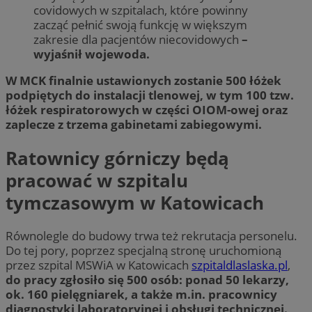
covidowych w szpitalach, które powinny
zacząć pełnić swoją funkcję w większym
zakresie dla pacjentów niecovidowych
–
wyjaśnił wojewoda.
W MCK finalnie ustawionych zostanie 500 łóżek
podpiętych do instalacji tlenowej, w tym 100 tzw.
łóżek respiratorowych w części OIOM-owej oraz
zaplecze z trzema gabinetami zabiegowymi.
Ratownicy górniczy będą
pracować w szpitalu
tymczasowym w Katowicach
Równolegle do budowy trwa też rekrutacja personelu.
Do tej pory, poprzez specjalną stronę uruchomioną
przez szpital MSWiA w Katowicach
szpitaldlaslaska.pl
,
do pracy zgłosiło się 500 osób: ponad 50 lekarzy,
ok. 160 pielęgniarek, a także m.in. pracownicy
diagnostyki laboratoryjnej i obsługi technicznej.