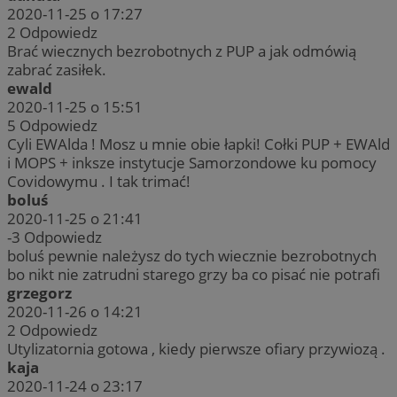
2020-11-25 o 17:27
2
Odpowiedz
Brać wiecznych bezrobotnych z PUP a jak odmówią
zabrać zasiłek.
ewald
2020-11-25 o 15:51
5
Odpowiedz
Cyli EWAlda ! Mosz u mnie obie łapki! Cołki PUP + EWAld
i MOPS + inksze instytucje Samorzondowe ku pomocy
Covidowymu . I tak trimać!
boluś
2020-11-25 o 21:41
-3
Odpowiedz
boluś pewnie należysz do tych wiecznie bezrobotnych
bo nikt nie zatrudni starego grzy ba co pisać nie potrafi
grzegorz
2020-11-26 o 14:21
2
Odpowiedz
Utylizatornia gotowa , kiedy pierwsze ofiary przywiozą .
kaja
2020-11-24 o 23:17