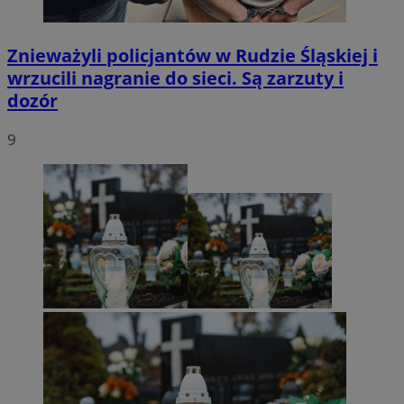
Znieważyli policjantów w Rudzie Śląskiej i
wrzucili nagranie do sieci. Są zarzuty i
dozór
9