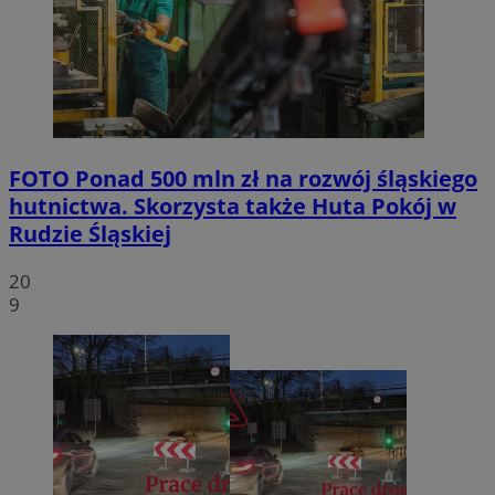
FOTO
Ponad 500 mln zł na rozwój śląskiego
hutnictwa. Skorzysta także Huta Pokój w
Rudzie Śląskiej
20
9