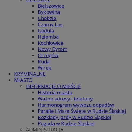
Bielszowice
Bykowina
Chebzie
Czarny Las
Godula
Halemba
Kochłowice
Nowy Bytom
Orzegów
Ruda
Wirek
KRYMINALNE
MIASTO
INFORMACJE O MIEŚCIE
Historia miasta
Ważne adresy i telefony
Harmonogram wywozu odpadów
Parafie i Msze Święte w Rudzie Śląskiej
Rozkłady jazdy w Rudzie Śląskiej
Pogoda w Rudzie Śląskiej
ADMINISTRACJA