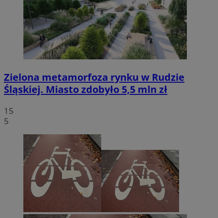
Zielona metamorfoza rynku w Rudzie
Śląskiej. Miasto zdobyło 5,5 mln zł
15
5