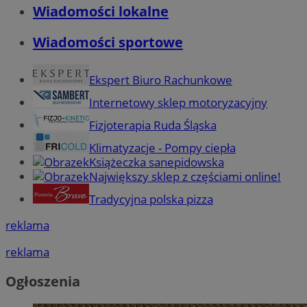
Wiadomości lokalne
Wiadomości sportowe
Ekspert Biuro Rachunkowe
Internetowy sklep motoryzacyjny
Fizjoterapia Ruda Śląska
Klimatyzacje - Pompy ciepła
Książeczka sanepidowska
Największy sklep z częściami online!
Tradycyjna polska pizza
reklama
reklama
Ogłoszenia