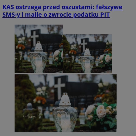
KAS ostrzega przed oszustami: fałszywe
SMS-y i maile o zwrocie podatku PIT