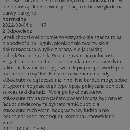
rozdawać bezkarnie drukowanych banknot&oacute;w
nie ponosząc konsekwencji inflacji i to bez względu na
barwy partyjne.
normalny
2022-08-04 o 11:17
2
Odpowiedz
Jeżeli chodzi o ekonomię to wszystko się zgadza to są
niepodważalne reguły, pieniądz nie tworzy się z
dekret&oacute;w tylko z pracy. Ale jak widzę
polityk&oacute;w!!! kt&oacute;rzy mają pełne usta
Boga to im po prostu nie wierzę dla mnie są zwykłymi
talibami, kt&oacute;rzy jeszcze lepiej niż pis wiedzą co
mam robić i myśleć. Nie wierzę w żadne narody
kt&oacute;re są lepsze niż inne. Nie bardzo mogę sobie
przypomnieć gdzie tego typu opcja polityczna odniosła
sukces taki dla ludzi. Wolę polityk&oacute;w,
kt&oacute;rzy są pro państwowcami mogą być nawet
&quot;oświeconymi dyktatorami&quot; dla
kt&oacute;rych ważni będą wszyscy ludzie a nie
&quot;nar&oacute;d&quot; Romana Dmowskiego
vice
2022-08-04 o 15:50