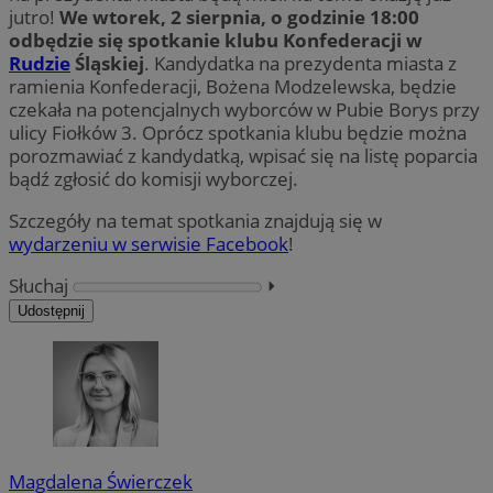
jutro!
We wtorek, 2 sierpnia, o godzinie 18:00
odbędzie się spotkanie klubu Konfederacji w
Rudzie
Śląskiej
. Kandydatka na prezydenta miasta z
ramienia Konfederacji, Bożena Modzelewska, będzie
czekała na potencjalnych wyborców w Pubie Borys przy
ulicy Fiołków 3. Oprócz spotkania klubu będzie można
porozmawiać z kandydatką, wpisać się na listę poparcia
bądź zgłosić do komisji wyborczej.
Szczegóły na temat spotkania znajdują się w
wydarzeniu w serwisie Facebook
!
Słuchaj
⏵︎
Udostępnij
Magdalena Świerczek