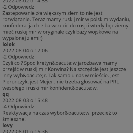
2022-08-02 o 14:55
-2
Odpowiedz
Zastępowanie zła większym złem to nie jest
rozwiązanie. Teraz mamy ruskij mir w polskim wydaniu,
konfederacja ch e ba wrzucić do rosji i wtedy będziemy
mieć ruskij mir w oryginale czyli bazy wojskowe na
wypalonej ziemi;)
lolek
2022-08-04 o 12:06
-2
Odpowiedz
Czyli co ? Spod kretyn&oacute;w jarozbawa mamy
przejść w ruskij mir Korwina? Na szczęście jest jeszcze
inny wyb&oacute;r. Tak samo u nas w mieście. Jest
Pieronczyk, jest Mejer , nie trzeba głosować na PRL
wesołego i ruski mir konfident&oacute;w.
qq
2022-08-03 o 15:48
-4
Odpowiedz
Reaktywacja na czas wybor&oacute;w, przecież to
śmieszne!
levy
2022-08-01 o 16:36