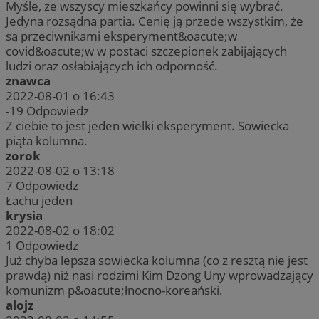
Myśle, ze wszyscy mieszkańcy powinni się wybrać.
Jedyna rozsądna partia. Cenię ją przede wszystkim, że
są przeciwnikami eksperyment&oacute;w
covid&oacute;w w postaci szczepionek zabijających
ludzi oraz osłabiających ich odporność.
znawca
2022-08-01 o 16:43
-19
Odpowiedz
Z ciebie to jest jeden wielki eksperyment. Sowiecka
piąta kolumna.
zorok
2022-08-02 o 13:18
7
Odpowiedz
Łachu jeden
krysia
2022-08-02 o 18:02
1
Odpowiedz
Już chyba lepsza sowiecka kolumna (co z resztą nie jest
prawdą) niż nasi rodzimi Kim Dzong Uny wprowadzający
komunizm p&oacute;łnocno-koreański.
alojz