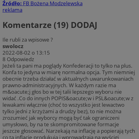
Źródło:
FB Bożena Modzelewska
reklama
Komentarze (19)
DODAJ
Ile rubli za wpisowe ?
swolocz
2022-08-02 o 13:15
8
Odpowiedz
Jeżeli ta pani ma poglądy Konfederacji to tylko na plus.
Konfa to jedyna w miarę normalna opcja. Tym niemniej
obecnie trzeba działać w aktualnych uwarunkowaniach
prawno-administracyjnych. W każdym razie ma
m&oacute;j głos bo w tej talii lepszego wyboru nie
widać .Co do innych POPIS&oacute;w i PSL&oacute;w z
lewakami włącznie (choć to wszystko jest lewactwo
tylko jedni z krzyżami a drudzy bez), to nie można
zrozumieć jak wyborcy mogą być tak ograniczeni
umysłowo, by na te skompromitowane formacje
jeszcze głosować. Narzekają na inflację a popierają tych
co tą inflację produkują i wprowadzają na wyścigi