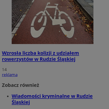
Wzrosła liczba kolizji z udziałem
rowerzystów w Rudzie Śląskiej
14
reklama
Zobacz również
Wiadomości kryminalne w Rudzie
Śląskiej