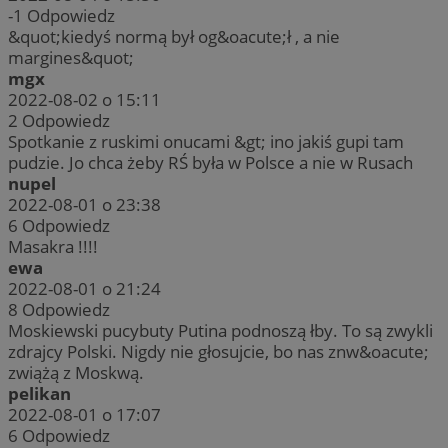
-1
Odpowiedz
&quot;kiedyś normą był og&oacute;ł , a nie
margines&quot;
mgx
2022-08-02 o 15:11
2
Odpowiedz
Spotkanie z ruskimi onucami &gt; ino jakiś gupi tam
pudzie. Jo chca żeby RŚ była w Polsce a nie w Rusach
nupel
2022-08-01 o 23:38
6
Odpowiedz
Masakra !!!!
ewa
2022-08-01 o 21:24
8
Odpowiedz
Moskiewski pucybuty Putina podnoszą łby. To są zwykli
zdrajcy Polski. Nigdy nie głosujcie, bo nas znw&oacute;
zwiążą z Moskwą.
pelikan
2022-08-01 o 17:07
6
Odpowiedz