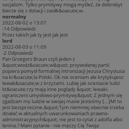
socjalizm. Tylko prymitywy mogą myśleć, że dobrobyt
bierze się z dotacji i zasiłk&oacute;w.
normalny
2022-08-02 o 13:07
-14
Odpowiedz
Przez takich jak ty jest jak jest
lord
2022-08-03 o 11:09
-2
Odpowiedz
Pan Grzegorz Braun czyli jeden z
&quot;wodz&oacute;w&quot; przywołanej partii
popiera pomysł formalnej intronizacji Jezusa Chrystusa
na kr&oacute;la Polski. Ok nie oceniam ale krytykujesz
lewak&oacute;w z krzyżami. Lubię jak oceniacie ludzi
kt&oacute;rzy mają inne poglądy &quot; lewaki-
ograniczeni umysłowo-prymitywy&quot; Z jednym się
zgadzam my ludzie w swojej masie jesteśmy [...]MI to
jest bezsprzeczne.&quot;Tym niemniej obecnie trzeba
działać w aktualnych uwarunkowaniach prawno-
administracyjnych&quot; nie jest to cytat z adolfa albo
lenina.? Mam pytanie - nie męczy Cię Twoja