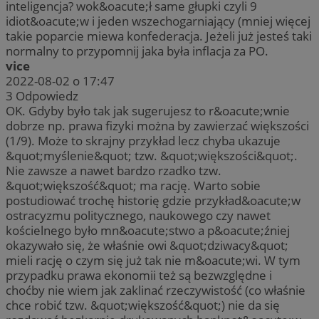
inteligencja? wok&oacute;ł same głupki czyli 9
idiot&oacute;w i jeden wszechogarniający (mniej więcej
takie poparcie miewa konfederacja. Jeżeli już jesteś taki
normalny to przypomnij jaka była inflacja za PO.
vice
2022-08-02 o 17:47
3
Odpowiedz
OK. Gdyby było tak jak sugerujesz to r&oacute;wnie
dobrze np. prawa fizyki można by zawierzać większości
(1/9). Może to skrajny przykład lecz chyba ukazuje
&quot;myślenie&quot; tzw. &quot;większości&quot;.
Nie zawsze a nawet bardzo rzadko tzw.
&quot;większość&quot; ma rację. Warto sobie
postudiować trochę historię gdzie przykład&oacute;w
ostracyzmu politycznego, naukowego czy nawet
kościelnego było mn&oacute;stwo a p&oacute;źniej
okazywało się, że właśnie owi &quot;dziwacy&quot;
mieli rację o czym się już tak nie m&oacute;wi. W tym
przypadku prawa ekonomii też są bezwzględne i
choćby nie wiem jak zaklinać rzeczywistość (co właśnie
chce robić tzw. &quot;większość&quot;) nie da się