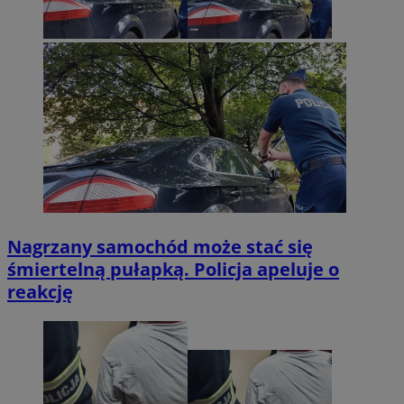
Nagrzany samochód może stać się
śmiertelną pułapką. Policja apeluje o
reakcję