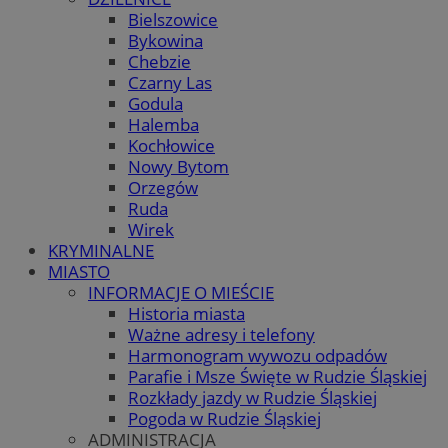
Bielszowice
Bykowina
Chebzie
Czarny Las
Godula
Halemba
Kochłowice
Nowy Bytom
Orzegów
Ruda
Wirek
KRYMINALNE
MIASTO
INFORMACJE O MIEŚCIE
Historia miasta
Ważne adresy i telefony
Harmonogram wywozu odpadów
Parafie i Msze Święte w Rudzie Śląskiej
Rozkłady jazdy w Rudzie Śląskiej
Pogoda w Rudzie Śląskiej
ADMINISTRACJA