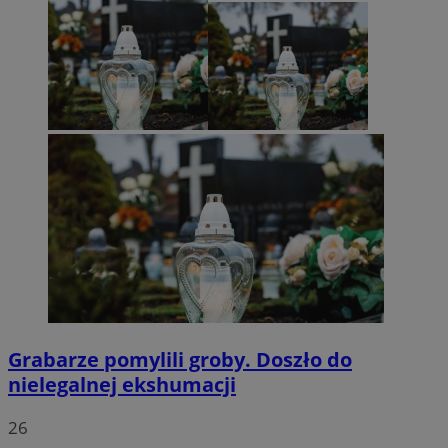
Grabarze pomylili groby. Doszło do
nielegalnej ekshumacji
26