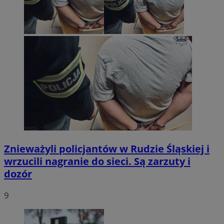
Znieważyli policjantów w Rudzie Śląskiej i
wrzucili nagranie do sieci. Są zarzuty i
dozór
9