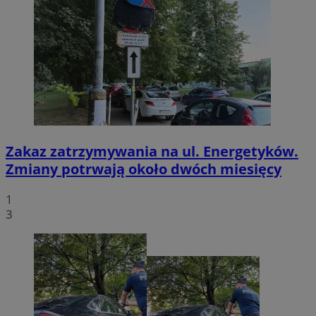
Zakaz zatrzymywania na ul. Energetyków.
Zmiany potrwają około dwóch miesięcy
1
3