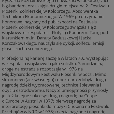
Ryszarda Poznakowskiego i nawiązała współpracę z ich
big-bandem, oraz zajęła drugie miejsce na 2. Festiwalu
Piosenki Żołnierskiej w Kołobrzegu. Absolwentka
Technikum Ekonomicznego. W 1969 po otrzymaniu
honorowej nagrody od publiczności na Festiwalu
PiosenkiŻołnierskiej w Kołobrzegu związała się z
wojskowymi zespołami – Flotyllą i Radarem. Tam, pod
kierunkiem m.in. Danuty Baduszkowej i Jacka
Korczakowskiego, nauczyła się dykcji, solfeżu, emisji
głosu i ruchu scenicznego.
Profesjonalną karierę zaczęła w latach 70., występując
w zespołach wojskowych jako solistka. Samodzielną
drogę na estradzie rozpoczęła w 1976 na
Międzynarodowym Festiwalu Piosenki w Soczi. Mimo
skromnego (acz własnego) repertuaru zdobyła drugą
nagrodę dzięki wypracowanej technice śpiewania i
obyciu estradowemu. Nabyte umiejętności przyniosły
jej też kolejne sukcesy: drugą nagrodę na Coupe
d’Europe w Austrii w 1977; pierwszą nagrodę za
interpretację piosenki do muzyki Chopina na Festiwalu
Przebojów w NRD w 1978; trzecią nagrodę i nagrodę