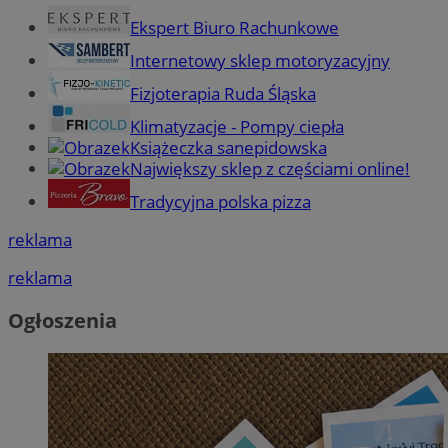
Ekspert Biuro Rachunkowe
Internetowy sklep motoryzacyjny
Fizjoterapia Ruda Śląska
Klimatyzacje - Pompy ciepła
Książeczka sanepidowska
Największy sklep z częściami online!
Tradycyjna polska pizza
reklama
reklama
Ogłoszenia