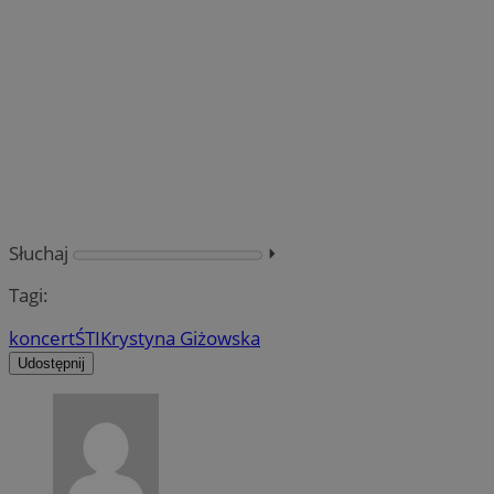
Słuchaj
⏵︎
Tagi:
koncert
ŚTI
Krystyna Giżowska
Udostępnij