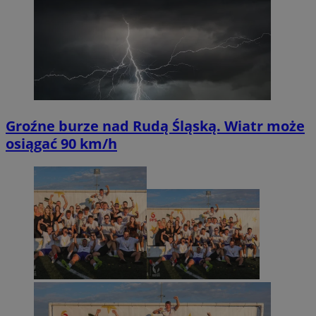
Groźne burze nad Rudą Śląską. Wiatr może
osiągać 90 km/h