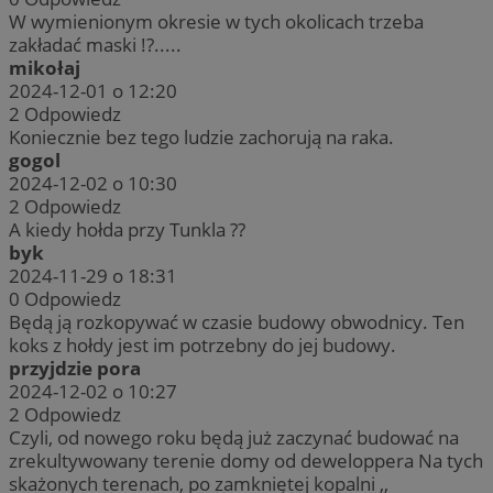
W wymienionym okresie w tych okolicach trzeba
zakładać maski !?.....
mikołaj
2024-12-01 o 12:20
2
Odpowiedz
Koniecznie bez tego ludzie zachorują na raka.
gogol
2024-12-02 o 10:30
2
Odpowiedz
A kiedy hołda przy Tunkla ??
byk
2024-11-29 o 18:31
0
Odpowiedz
Będą ją rozkopywać w czasie budowy obwodnicy. Ten
koks z hołdy jest im potrzebny do jej budowy.
przyjdzie pora
2024-12-02 o 10:27
2
Odpowiedz
Czyli, od nowego roku będą już zaczynać budować na
zrekultywowany terenie domy od deweloppera Na tych
skażonych terenach, po zamkniętej kopalni ,,