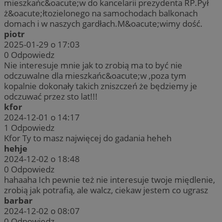
mieszkańc&oacute;w do kancelarii prezydenta RP.Pył
ż&oacute;łtozielonego na samochodach balkonach
domach i w naszych gardłach.M&oacute;wimy dość.
piotr
2025-01-29 o 17:03
0
Odpowiedz
Nie interesuje mnie jak to zrobią ma to być nie
odczuwalne dla mieszkańc&oacute;w ,poza tym
kopalnie dokonały takich zniszczeń że będziemy je
odczuwać przez sto lat!!!
kfor
2024-12-01 o 14:17
1
Odpowiedz
Kfor Ty to masz najwięcej do gadania heheh
hehje
2024-12-02 o 18:48
0
Odpowiedz
hahaaha Ich pewnie też nie interesuje twoje międlenie,
zrobią jak potrafią, ale walcz, ciekaw jestem co ugrasz
barbar
2024-12-02 o 08:07
0
Odpowiedz