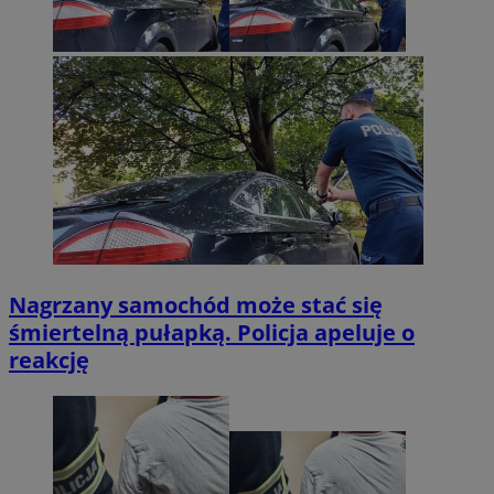
Nagrzany samochód może stać się
śmiertelną pułapką. Policja apeluje o
reakcję