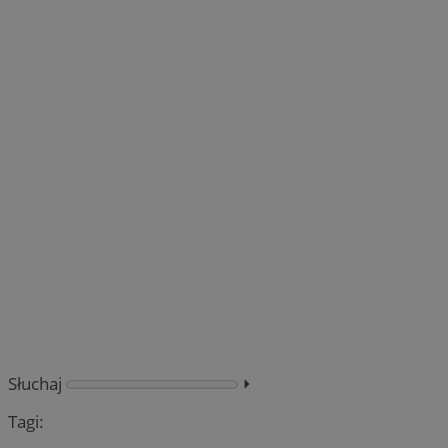
Słuchaj
⏵︎
Tagi: