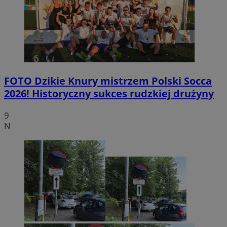
FOTO
Dzikie Knury mistrzem Polski Socca
2026! Historyczny sukces rudzkiej drużyny
9
N