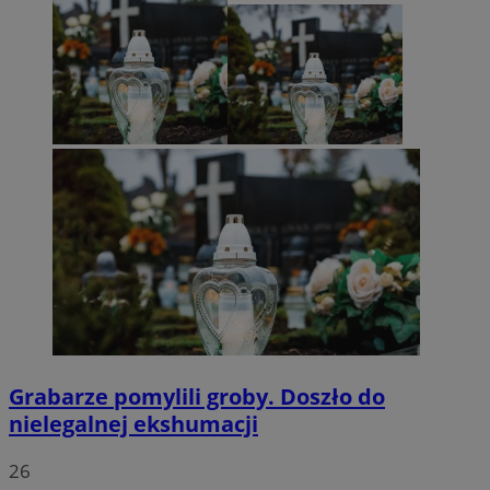
Grabarze pomylili groby. Doszło do
nielegalnej ekshumacji
26