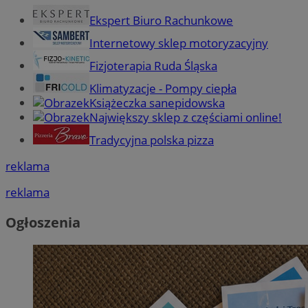
Ekspert Biuro Rachunkowe
Internetowy sklep motoryzacyjny
Fizjoterapia Ruda Śląska
Klimatyzacje - Pompy ciepła
Książeczka sanepidowska
Największy sklep z częściami online!
Tradycyjna polska pizza
reklama
reklama
Ogłoszenia