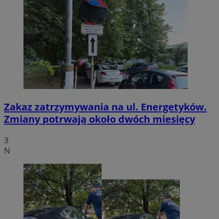
Zakaz zatrzymywania na ul. Energetyków.
Zmiany potrwają około dwóch miesięcy
3
N