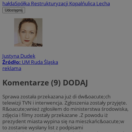
hałda
Spółka Restrukturyzacji Kopalń
ulica Lecha
Udostępnij
Justyna Dudek
Źródło:
UM Ruda Śląska
reklama
Komentarze (9)
DODAJ
Sprawa została przekazana już di dw&oacute;ch
telewizji TVN i interwencja. Zgłoszenia zostały przyjęte.
R&oacute;wnież zgłosiłem do ministerstwa środowiska,
zdjęcia i filmy zostały przekazane .Z powodu iż
prezydent miasta wypina się na mieszkańc&oacute;w
to zostanie wysłany list z podpisami