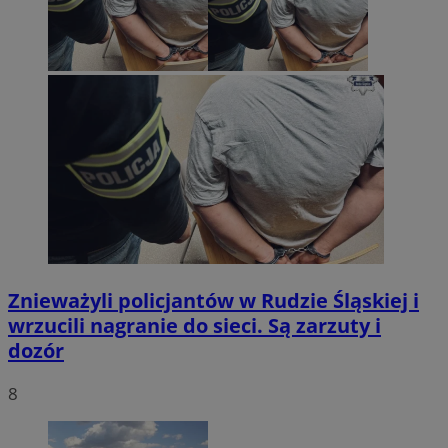
Znieważyli policjantów w Rudzie Śląskiej i
wrzucili nagranie do sieci. Są zarzuty i
dozór
8