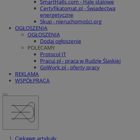
SmartHalls.com - Hale stalowe
Certyfikatomat.pl - Świadectwa
energetyczne
Skup - nieruchomości.org
OGŁOSZENIA
OGŁOSZENIA
Dodaj ogłoszenie
POLECAMY
Protocol IT
Pracuj.pl - praca w Rudzie Śląskiej
GoWork.pl - oferty pracy
REKLAMA
WSPÓŁPRACA
Ciekawe artykuły