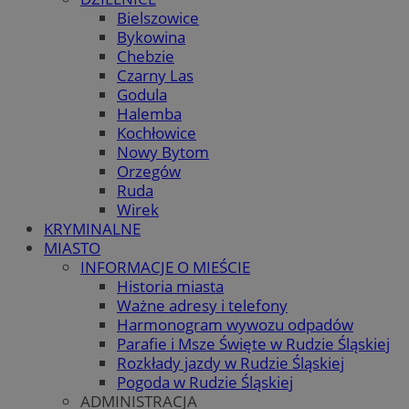
Bielszowice
Bykowina
Chebzie
Czarny Las
Godula
Halemba
Kochłowice
Nowy Bytom
Orzegów
Ruda
Wirek
KRYMINALNE
MIASTO
INFORMACJE O MIEŚCIE
Historia miasta
Ważne adresy i telefony
Harmonogram wywozu odpadów
Parafie i Msze Święte w Rudzie Śląskiej
Rozkłady jazdy w Rudzie Śląskiej
Pogoda w Rudzie Śląskiej
ADMINISTRACJA