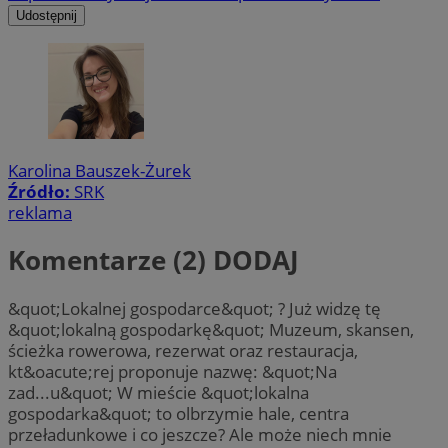
Udostępnij
Karolina Bauszek-Żurek
Źródło:
SRK
reklama
Komentarze (2)
DODAJ
&quot;Lokalnej gospodarce&quot; ? Już widzę tę
&quot;lokalną gospodarkę&quot; Muzeum, skansen,
ścieżka rowerowa, rezerwat oraz restauracja,
kt&oacute;rej proponuje nazwę: &quot;Na
zad...u&quot; W mieście &quot;lokalna
gospodarka&quot; to olbrzymie hale, centra
przeładunkowe i co jeszcze? Ale może niech mnie