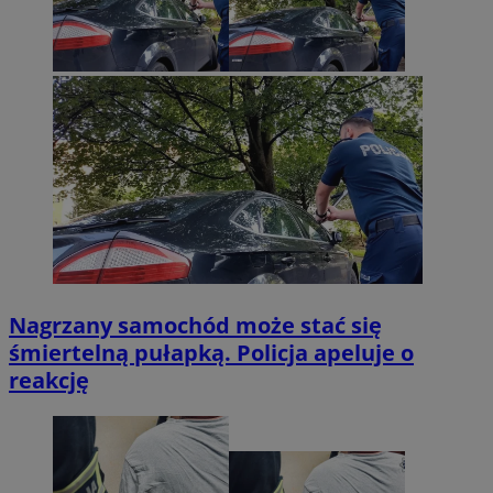
Nagrzany samochód może stać się
śmiertelną pułapką. Policja apeluje o
reakcję