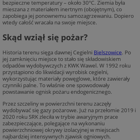
bezpieczne temperatury – około 30°C. Ziemia była
mieszana z materiałem inertnym (obojętnym), co
zapobiega jej ponownemu samozagrzewaniu. Dopiero
wtedy całość wracała na swoje miejsce.
Skąd wziął się pożar?
Historia terenu sięga dawnej Cegielni
Bielszowice
. Po
jej zamknięciu miejsce to stało się składowiskiem
odpadów wydobywczych z KWK Wawel. W 1992 roku
przystąpiono do likwidacji wyrobisk cegielni,
wykorzystując materiały powęglowe, które zawierały
czynniki palne. To właśnie one spowodowały
powstawanie ognisk pożaru endogenicznego.
Przez szczeliny w powierzchni terenu zaczęły
wydobywać się gazy pożarowe. Już na przełomie 2019 i
2020 roku SRK zleciła w trybie awaryjnym prace
zabezpieczające, polegające na wykonaniu
powierzchniowej okrywy izolacyjnej w miejscach
najbardziej intensywnych zjawisk ogniowych.