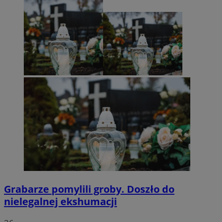
Grabarze pomylili groby. Doszło do
nielegalnej ekshumacji