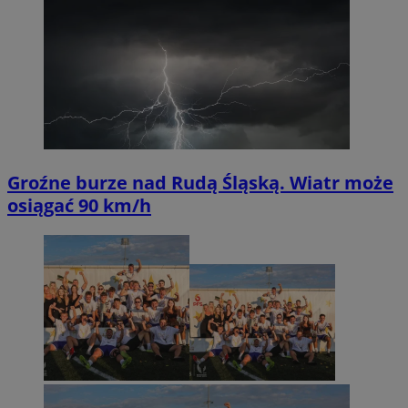
Groźne burze nad Rudą Śląską. Wiatr może
osiągać 90 km/h