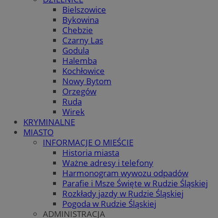
Bielszowice
Bykowina
Chebzie
Czarny Las
Godula
Halemba
Kochłowice
Nowy Bytom
Orzegów
Ruda
Wirek
KRYMINALNE
MIASTO
INFORMACJE O MIEŚCIE
Historia miasta
Ważne adresy i telefony
Harmonogram wywozu odpadów
Parafie i Msze Święte w Rudzie Śląskiej
Rozkłady jazdy w Rudzie Śląskiej
Pogoda w Rudzie Śląskiej
ADMINISTRACJA