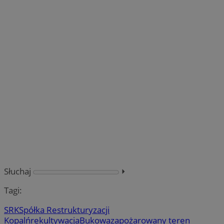
Słuchaj
⏵︎
Tagi:
SRK
Spółka Restrukturyzacji
Kopalń
rekultywacja
Bukowa
zapożarowany teren