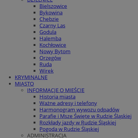
Bielszowice
Bykowina
Chebzie
Czarny Las
Godula
Halemba
Kochłowice
Nowy Bytom
Orzegów
Ruda
Wirek
KRYMINALNE
MIASTO
INFORMACJE O MIEŚCIE
Historia miasta
Ważne adresy i telefony
Harmonogram wywozu odpadów
Parafie i Msze Święte w Rudzie Śląskiej
Rozkłady jazdy w Rudzie Śląskiej
Pogoda w Rudzie Śląskiej
ADMINISTRACJA