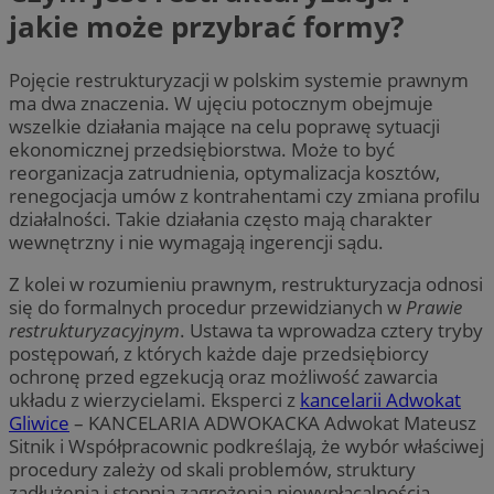
jakie może przybrać formy?
Pojęcie restrukturyzacji w polskim systemie prawnym
ma dwa znaczenia. W ujęciu potocznym obejmuje
wszelkie działania mające na celu poprawę sytuacji
ekonomicznej przedsiębiorstwa. Może to być
reorganizacja zatrudnienia, optymalizacja kosztów,
renegocjacja umów z kontrahentami czy zmiana profilu
działalności. Takie działania często mają charakter
wewnętrzny i nie wymagają ingerencji sądu.
Z kolei w rozumieniu prawnym, restrukturyzacja odnosi
się do formalnych procedur przewidzianych w
Prawie
restrukturyzacyjnym
. Ustawa ta wprowadza cztery tryby
postępowań, z których każde daje przedsiębiorcy
ochronę przed egzekucją oraz możliwość zawarcia
układu z wierzycielami. Eksperci z
kancelarii Adwokat
Gliwice
– KANCELARIA ADWOKACKA Adwokat Mateusz
Sitnik i Współpracownic podkreślają, że wybór właściwej
procedury zależy od skali problemów, struktury
zadłużenia i stopnia zagrożenia niewypłacalnością.