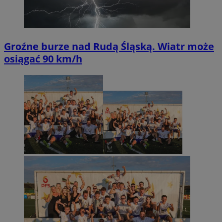
Groźne burze nad Rudą Śląską. Wiatr może
osiągać 90 km/h