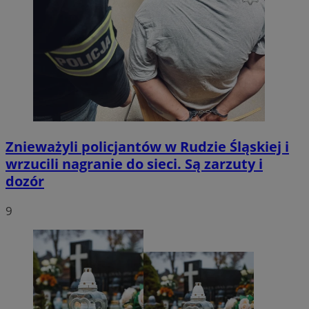
Znieważyli policjantów w Rudzie Śląskiej i
wrzucili nagranie do sieci. Są zarzuty i
dozór
9