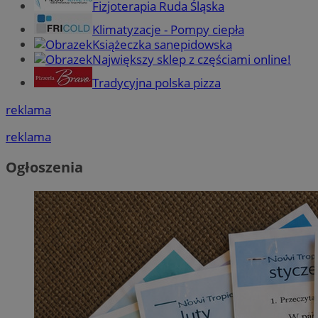
Fizjoterapia Ruda Śląska
Klimatyzacje - Pompy ciepła
Książeczka sanepidowska
Największy sklep z częściami online!
Tradycyjna polska pizza
reklama
reklama
Ogłoszenia