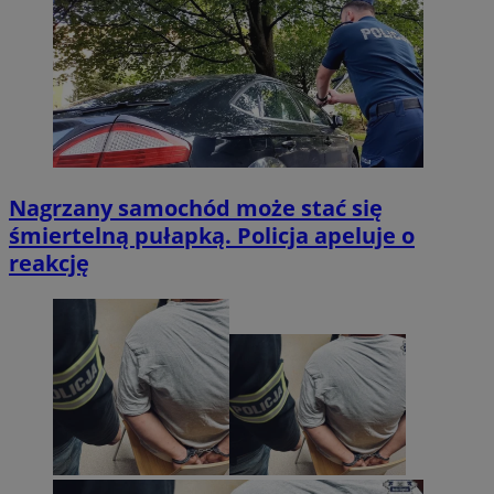
Nagrzany samochód może stać się
śmiertelną pułapką. Policja apeluje o
reakcję