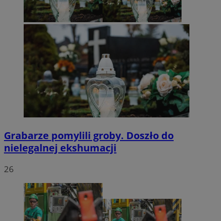
Grabarze pomylili groby. Doszło do
nielegalnej ekshumacji
26