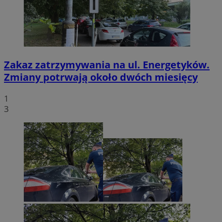
Zakaz zatrzymywania na ul. Energetyków.
Zmiany potrwają około dwóch miesięcy
1
3