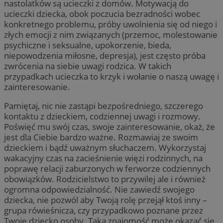
nastolatków są ucieczki z domów. Motywacją do
ucieczki dziecka, obok poczucia bezradności wobec
konkretnego problemu, próby uwolnienia się od niego i
złych emocji z nim związanych (przemoc, molestowanie
psychiczne i seksualne, upokorzenie, bieda,
niepowodzenia miłosne, depresja), jest często próba
zwrócenia na siebie uwagi rodzica. W takich
przypadkach ucieczka to krzyk i wołanie o naszą uwagę i
zainteresowanie.
Pamiętaj, nic nie zastąpi bezpośredniego, szczerego
kontaktu z dzieckiem, codziennej uwagi i rozmowy.
Poświęć mu swój czas, swoje zainteresowanie, okaż, że
jest dla Ciebie bardzo ważne. Rozmawiaj ze swoim
dzieckiem i bądź uważnym słuchaczem. Wykorzystaj
wakacyjny czas na zacieśnienie więzi rodzinnych, na
poprawę relacji zaburzonych w ferworze codziennych
obowiązków. Rodzicielstwo to przywilej ale i również
ogromna odpowiedzialność. Nie zawiedź swojego
dziecka, nie pozwól aby Twoją rolę przejął ktoś inny –
grupa rówieśnicza, czy przypadkowo poznane przez
Twoje dziecko osoby. Taka znajomość może okazać się