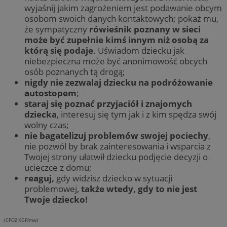
wyjaśnij jakim zagrożeniem jest podawanie obcym
osobom swoich danych kontaktowych; pokaż mu,
że sympatyczny
rówieśnik poznany w sieci
może być zupełnie kimś innym
niż osobą za
którą się podaje
. Uświadom dziecku jak
niebezpieczna może być anonimowość obcych
osób poznanych tą drogą;
nigdy nie zezwalaj dziecku na podróżowanie
autostopem
;
staraj się poznać przyjaciół i znajomych
dziecka
, interesuj się tym jak i z kim spędza swój
wolny czas;
nie bagatelizuj problemów swojej pociechy
,
nie pozwól by brak zainteresowania i wsparcia z
Twojej strony ułatwił dziecku podjęcie decyzji o
ucieczce z domu;
reaguj,
gdy widzisz dziecko w sytuacji
problemowej,
także wtedy, gdy to nie jest
Twoje dziecko!
(CPOZ KGP/mw)