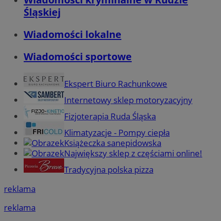
Śląskiej
Wiadomości lokalne
Wiadomości sportowe
Ekspert Biuro Rachunkowe
Internetowy sklep motoryzacyjny
Fizjoterapia Ruda Śląska
Klimatyzacje - Pompy ciepła
Książeczka sanepidowska
Największy sklep z częściami online!
Tradycyjna polska pizza
reklama
reklama