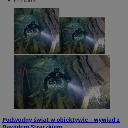
Popularne
Podwodny świat w obiektywie – wywiad z
Dawidem Strączkiem