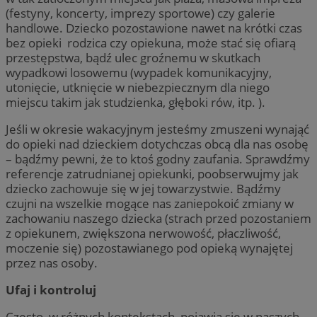
(festyny, koncerty, imprezy sportowe) czy galerie
handlowe. Dziecko pozostawione nawet na krótki czas
bez opieki rodzica czy opiekuna, może stać się ofiarą
przestępstwa, bądź ulec groźnemu w skutkach
wypadkowi losowemu (wypadek komunikacyjny,
utonięcie, utknięcie w niebezpiecznym dla niego
miejscu takim jak studzienka, głęboki rów, itp. ).
Jeśli w okresie wakacyjnym jesteśmy zmuszeni wynająć
do opieki nad dzieckiem dotychczas obcą dla nas osobę
– bądźmy pewni, że to ktoś godny zaufania. Sprawdźmy
referencje zatrudnianej opiekunki, poobserwujmy jak
dziecko zachowuje się w jej towarzystwie. Bądźmy
czujni na wszelkie mogące nas zaniepokoić zmiany w
zachowaniu naszego dziecka (strach przed pozostaniem
z opiekunem, zwiększona nerwowość, płaczliwość,
moczenie się) pozostawianego pod opieką wynajętej
przez nas osoby.
Ufaj i kontroluj
Często, w różnych kontekstach, pojawia się w naszych