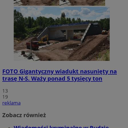
FOTO
Gigantyczny wiadukt nasunięty na
trasę N-S. Waży ponad 5 tysięcy ton
13
19
reklama
Zobacz również
Wiadomości kryminalne w Rudzie