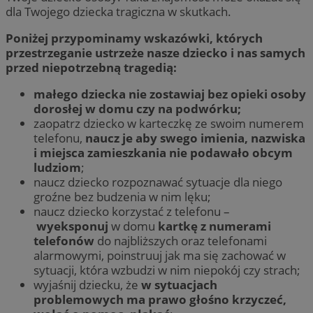
dla Twojego dziecka tragiczna w skutkach.
Poniżej przypominamy wskazówki, których
przestrzeganie ustrzeże nasze dziecko i nas samych
przed niepotrzebną tragedią:
małego dziecka nie zostawiaj bez opieki osoby
dorosłej w domu czy na podwórku;
zaopatrz dziecko w karteczkę ze swoim numerem
telefonu,
naucz je aby swego imienia, nazwiska
i miejsca zamieszkania nie podawało obcym
ludziom
;
naucz dziecko rozpoznawać sytuacje dla niego
groźne bez budzenia w nim lęku;
naucz dziecko korzystać z telefonu –
wyeksponuj
w domu
kartkę z numerami
telefonów
do najbliższych oraz telefonami
alarmowymi, poinstruuj jak ma się zachować w
sytuacji, która wzbudzi w nim niepokój czy strach;
wyjaśnij dziecku, że
w sytuacjach
problemowych ma prawo głośno krzyczeć,