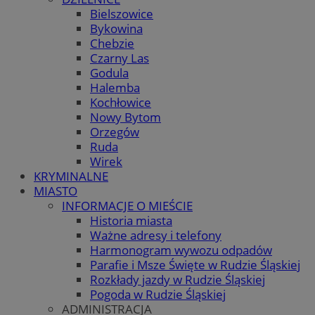
Bielszowice
Bykowina
Chebzie
Czarny Las
Godula
Halemba
Kochłowice
Nowy Bytom
Orzegów
Ruda
Wirek
KRYMINALNE
MIASTO
INFORMACJE O MIEŚCIE
Historia miasta
Ważne adresy i telefony
Harmonogram wywozu odpadów
Parafie i Msze Święte w Rudzie Śląskiej
Rozkłady jazdy w Rudzie Śląskiej
Pogoda w Rudzie Śląskiej
ADMINISTRACJA