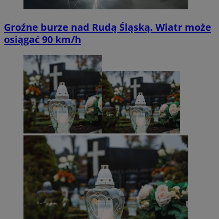
Groźne burze nad Rudą Śląską. Wiatr może
osiągać 90 km/h