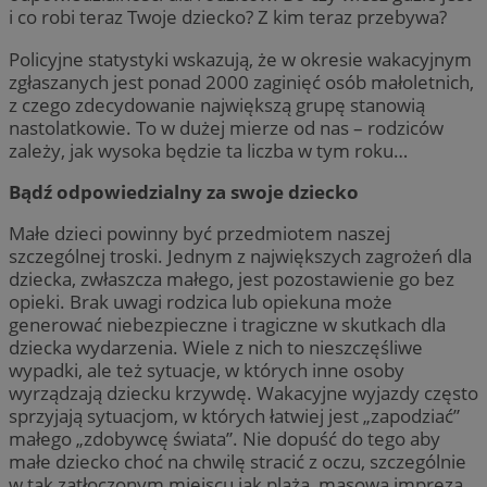
i co robi teraz Twoje dziecko? Z kim teraz przebywa?
Policyjne statystyki wskazują, że w okresie wakacyjnym
zgłaszanych jest ponad 2000 zaginięć osób małoletnich,
z czego zdecydowanie największą grupę stanowią
nastolatkowie. To w dużej mierze od nas – rodziców
zależy, jak wysoka będzie ta liczba w tym roku…
Bądź odpowiedzialny za swoje dziecko
Małe dzieci powinny być przedmiotem naszej
szczególnej troski. Jednym z największych zagrożeń dla
dziecka, zwłaszcza małego, jest pozostawienie go bez
opieki. Brak uwagi rodzica lub opiekuna może
generować niebezpieczne i tragiczne w skutkach dla
dziecka wydarzenia. Wiele z nich to nieszczęśliwe
wypadki, ale też sytuacje, w których inne osoby
wyrządzają dziecku krzywdę. Wakacyjne wyjazdy często
sprzyjają sytuacjom, w których łatwiej jest „zapodziać”
małego „zdobywcę świata”. Nie dopuść do tego aby
małe dziecko choć na chwilę stracić z oczu, szczególnie
w tak zatłoczonym miejscu jak plaża, masowa impreza