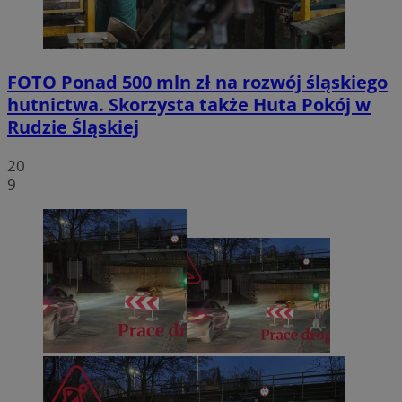
FOTO
Ponad 500 mln zł na rozwój śląskiego
hutnictwa. Skorzysta także Huta Pokój w
Rudzie Śląskiej
20
9