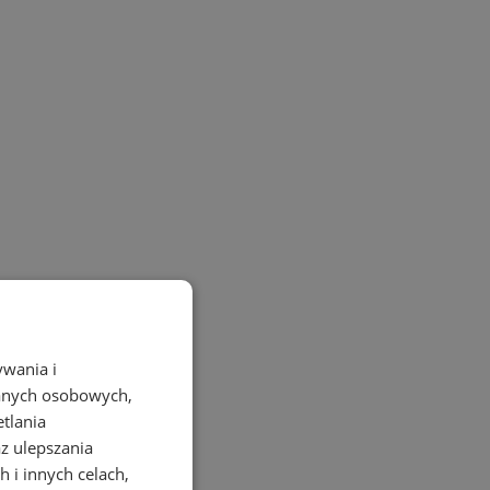
ywania i
danych osobowych,
etlania
az ulepszania
 i innych celach,