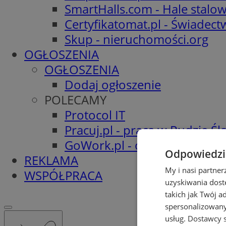
SmartHalls.com - Hale stalo
Certyfikatomat.pl - Świadec
Skup - nieruchomości.org
OGŁOSZENIA
OGŁOSZENIA
Dodaj ogłoszenie
POLECAMY
Protocol IT
Pracuj.pl - praca w Rudzie Ślą
GoWork.pl - oferty pracy
Odpowiedzia
REKLAMA
My i nasi partne
WSPÓŁPRACA
uzyskiwania dost
takich jak Twój a
spersonalizowanyc
usług.
Dostawcy s