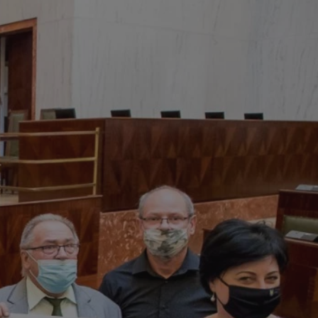
tyfikator sesji.
tyfikator sesji.
tyfikator sesji.
zez usługę Cookie-
eferencji
a pliki cookie. Jest
Cookie-Script.com
o przechowywania
watności dla ich
dane dotyczące
olityki i
ając, że ich
e w przyszłych
 celów
a, zapewniając, że
i, a ich dane są
przez witrynę
sług.