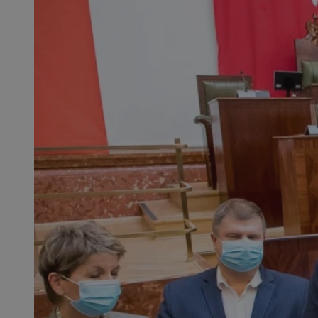
SessID
QeSessID
MvSessID
CookieScriptConse
VISITOR_PRIVACY_
msToken
Provider
Nazwa
Domena
Nazwa