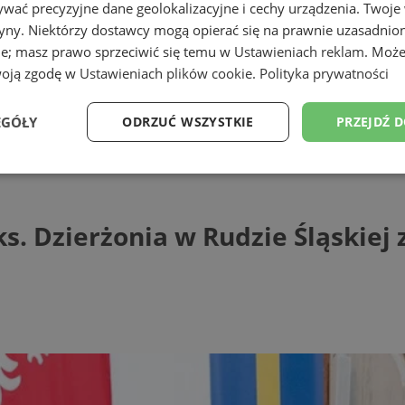
wać precyzyjne dane geolokalizacyjne i cechy urządzenia. Twoje
tryny. Niektórzy dostawcy mogą opierać się na prawnie uzasadnio
ie; masz prawo sprzeciwić się temu w
Ustawieniach reklam
. Może
woją zgodę w
Ustawieniach plików cookie
.
Polityka prywatności
EGÓŁY
ODRZUĆ WSZYSTKIE
PRZEJDŹ 
zierżonia w Rudzie Śląskiej z dofinans
Wydajność
Targetowanie
Funkcjonalność
Ni
s. Dzierżonia w Rudzie Śląskie
ezbędne
Wydajność
Targetowanie
Funkcjonalność
Niesklasyfikow
ie umożliwiają korzystanie z podstawowych funkcji strony internetowej, takich jak log
Bez niezbędnych plików cookie nie można prawidłowo korzystać ze strony internetowe
Provider
/
Okres
Opis
Domena
przechowywania