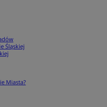
adów
e Śląskiej
kiej
ie Miasta?