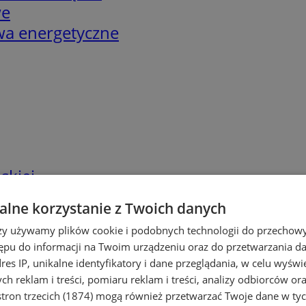
we
twa energetyczne
skiej
lne korzystanie z Twoich danych
rzy używamy plików cookie i podobnych technologii do przechow
ępu do informacji na Twoim urządzeniu oraz do przetwarzania 
dres IP, unikalne identyfikatory i dane przeglądania, w celu wyświ
h reklam i treści, pomiaru reklam i treści, analizy odbiorców or
tron trzecich (1874)
mogą również przetwarzać Twoje dane w tych