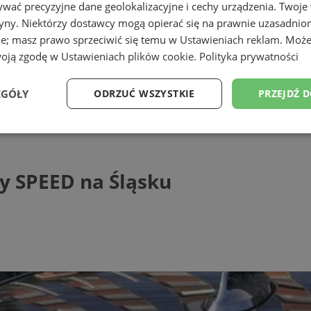
wać precyzyjne dane geolokalizacyjne i cechy urządzenia. Twoje
tryny. Niektórzy dostawcy mogą opierać się na prawnie uzasadnio
ie; masz prawo sprzeciwić się temu w
Ustawieniach reklam
. Może
woją zgodę w
Ustawieniach plików cookie
.
Polityka prywatności
ąskiej
EGÓŁY
ODRZUĆ WSZYSTKIE
PRZEJDŹ 
PEED na Śląsku
Wydajność
Targetowanie
Funkcjonalność
Ni
py SPEED na Śląsku
ezbędne
Wydajność
Targetowanie
Funkcjonalność
Niesklasyfikow
ie umożliwiają korzystanie z podstawowych funkcji strony internetowej, takich jak log
Bez niezbędnych plików cookie nie można prawidłowo korzystać ze strony internetowe
Provider
/
Okres
Opis
Domena
przechowywania