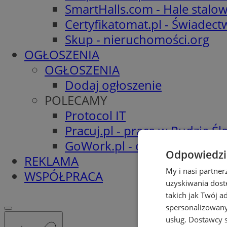
SmartHalls.com - Hale stalo
Certyfikatomat.pl - Świadec
Skup - nieruchomości.org
OGŁOSZENIA
OGŁOSZENIA
Dodaj ogłoszenie
POLECAMY
Protocol IT
Pracuj.pl - praca w Rudzie Ślą
GoWork.pl - oferty pracy
Odpowiedzia
REKLAMA
My i nasi partne
WSPÓŁPRACA
uzyskiwania dost
takich jak Twój a
spersonalizowanyc
usług.
Dostawcy s