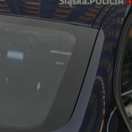
tyfikator sesji.
tyfikator sesji.
tyfikator sesji.
 celów
a, zapewniając, że
i, a ich dane są
przez witrynę
sług.
iania ludzi i botów.
ernetowej, ponieważ
aportów na temat
towej.
iania ludzi i botów.
ernetowej, ponieważ
aportów na temat
towej.
o przechowywania
watności dla ich
dane dotyczące
olityki i
ając, że ich
e w przyszłych
zez usługę Cookie-