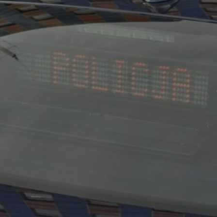
rudaslaska.com.pl
1 rok
Ten plik cookie przechowuje iden
rudaslaska.com.pl
1 rok
Ten plik cookie przechowuje iden
rudaslaska.com.pl
1 rok
Ten plik cookie przechowuje iden
.tiktok.com
1 tydzień 3 dni
Ten plik cookie jest używany do
uwierzytelniania i bezpieczeństw
użytkownicy pozostają zalogowan
zabezpieczone, jak poruszać się 
internetową lub interakcji z jej u
30 minut
Ten plik cookie służy do rozróżn
Cloudflare Inc.
Jest to korzystne dla strony int
.x.com
umożliwia tworzenie ważnych r
korzystania z jej witryny interne
29 minut 59
Ten plik cookie służy do rozróżn
Cloudflare Inc.
sekund
Jest to korzystne dla strony int
.twitter.com
umożliwia tworzenie ważnych r
korzystania z jej witryny interne
Polityce prywatności Google
METADATA
5 miesięcy 4
Ten plik cookie jest używany d
YouTube
tygodnie
zgody użytkownika i wyboru pry
.youtube.com
interakcji z witryną. Rejestruje 
zgody odwiedzającego na różne p
ustawienia prywatności, zapewni
preferencje zostaną uhonorowan
sesjach.
nt
4 tygodnie 2 dni
Ten plik cookie jest używany pr
CookieScript