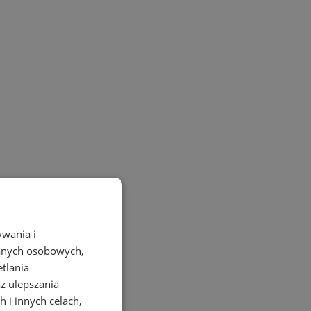
ywania i
danych osobowych,
etlania
az ulepszania
 i innych celach,