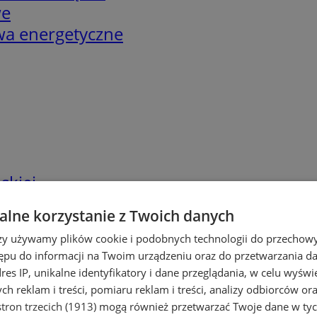
we
twa energetyczne
skiej
lne korzystanie z Twoich danych
rzy używamy plików cookie i podobnych technologii do przechow
ępu do informacji na Twoim urządzeniu oraz do przetwarzania 
dres IP, unikalne identyfikatory i dane przeglądania, w celu wyświ
h reklam i treści, pomiaru reklam i treści, analizy odbiorców or
tron trzecich (1913)
mogą również przetwarzać Twoje dane w tych