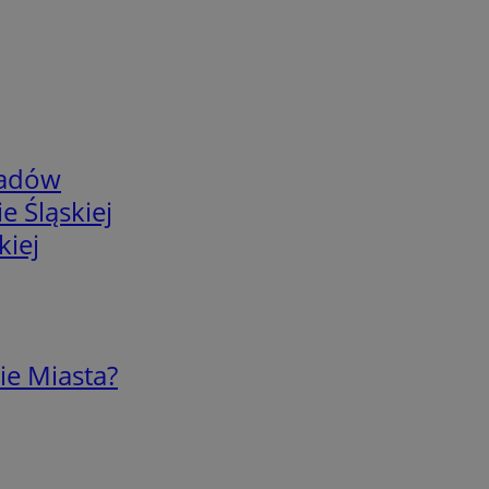
adów
e Śląskiej
kiej
ie Miasta?