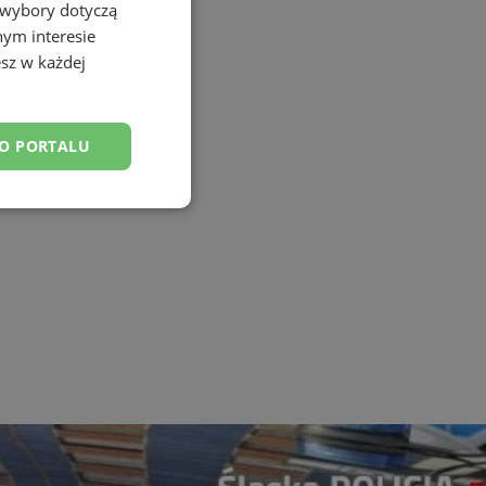
 wybory dotyczą
nym interesie
sz w każdej
DO PORTALU
esklasyfikowane
ane
owanie użytkownika i
j.