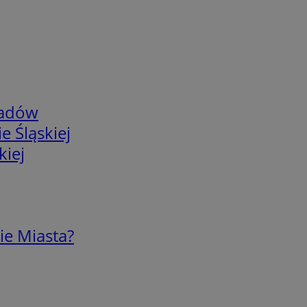
adów
e Śląskiej
kiej
ie Miasta?