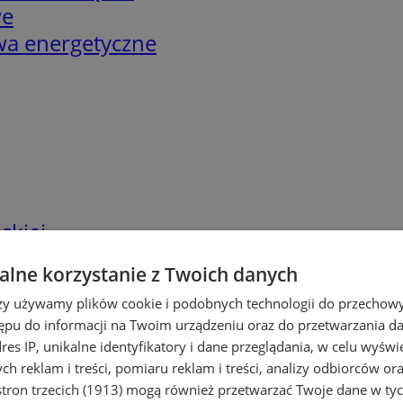
we
twa energetyczne
skiej
lne korzystanie z Twoich danych
rzy używamy plików cookie i podobnych technologii do przechow
ępu do informacji na Twoim urządzeniu oraz do przetwarzania 
dres IP, unikalne identyfikatory i dane przeglądania, w celu wyświ
h reklam i treści, pomiaru reklam i treści, analizy odbiorców or
tron trzecich (1913)
mogą również przetwarzać Twoje dane w tych