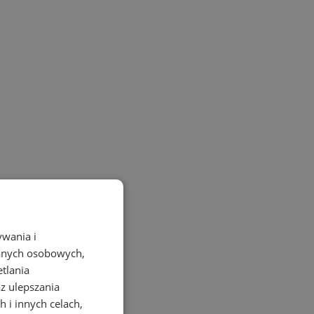
ywania i
danych osobowych,
etlania
az ulepszania
 i innych celach,