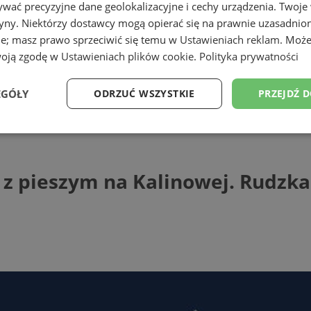
wać precyzyjne dane geolokalizacyjne i cechy urządzenia. Twoje
tryny. Niektórzy dostawcy mogą opierać się na prawnie uzasadnio
ie; masz prawo sprzeciwić się temu w
Ustawieniach reklam
. Może
woją zgodę w
Ustawieniach plików cookie
.
Polityka prywatności
ąskiej
EGÓŁY
ODRZUĆ WSZYSTKIE
PRZEJDŹ 
eszym na Kalinowej. Rudzka policja szu
Wydajność
Targetowanie
Funkcjonalność
Ni
 z pieszym na Kalinowej. Rudzka
ezbędne
Wydajność
Targetowanie
Funkcjonalność
Niesklasyfikow
ie umożliwiają korzystanie z podstawowych funkcji strony internetowej, takich jak log
Bez niezbędnych plików cookie nie można prawidłowo korzystać ze strony internetowe
Provider
/
Okres
Opis
Domena
przechowywania