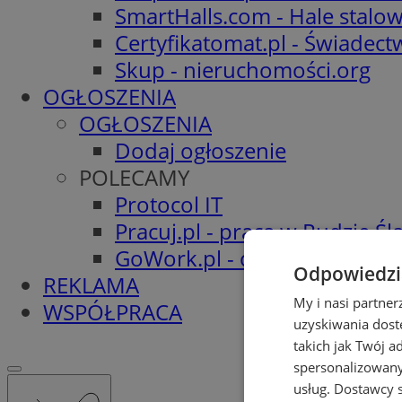
SmartHalls.com - Hale stalo
Certyfikatomat.pl - Świadec
Skup - nieruchomości.org
OGŁOSZENIA
OGŁOSZENIA
Dodaj ogłoszenie
POLECAMY
Protocol IT
Pracuj.pl - praca w Rudzie Ślą
GoWork.pl - oferty pracy
Odpowiedzia
REKLAMA
My i nasi partne
WSPÓŁPRACA
uzyskiwania dost
takich jak Twój a
spersonalizowanyc
usług.
Dostawcy s