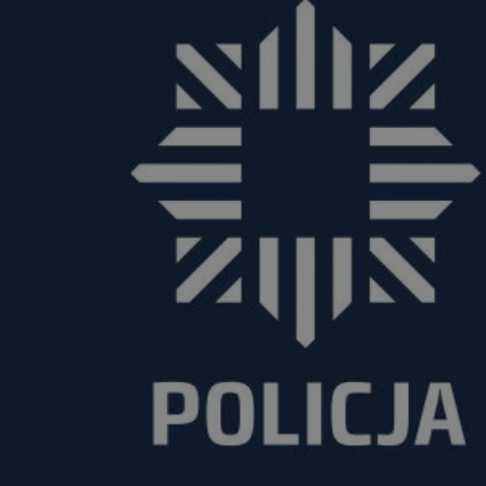
rudaslaska.com.pl
1 rok
Ten plik cookie przechowuje iden
rudaslaska.com.pl
1 rok
Ten plik cookie przechowuje iden
rudaslaska.com.pl
1 rok
Ten plik cookie przechowuje iden
.tiktok.com
1 tydzień 3 dni
Ten plik cookie jest używany do
uwierzytelniania i bezpieczeństw
użytkownicy pozostają zalogowan
zabezpieczone, jak poruszać się 
internetową lub interakcji z jej u
30 minut
Ten plik cookie służy do rozróżn
Cloudflare Inc.
Jest to korzystne dla strony int
.x.com
umożliwia tworzenie ważnych r
korzystania z jej witryny interne
29 minut 59
Ten plik cookie służy do rozróżn
Cloudflare Inc.
sekund
Jest to korzystne dla strony int
.twitter.com
umożliwia tworzenie ważnych r
korzystania z jej witryny interne
Polityce prywatności Google
METADATA
5 miesięcy 4
Ten plik cookie jest używany d
YouTube
tygodnie
zgody użytkownika i wyboru pry
.youtube.com
interakcji z witryną. Rejestruje 
zgody odwiedzającego na różne p
ustawienia prywatności, zapewni
preferencje zostaną uhonorowan
sesjach.
nt
4 tygodnie 2 dni
Ten plik cookie jest używany pr
CookieScript