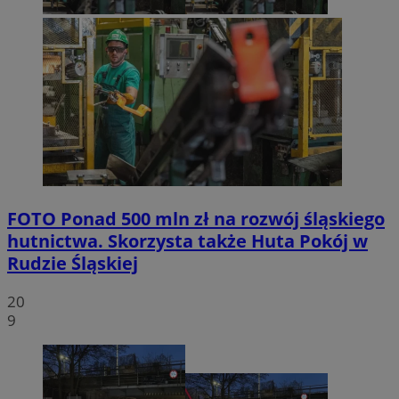
FOTO
Ponad 500 mln zł na rozwój śląskiego
hutnictwa. Skorzysta także Huta Pokój w
Rudzie Śląskiej
20
9