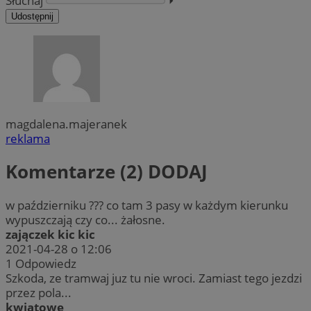
Słuchaj
⏵︎
Udostępnij
magdalena.majeranek
reklama
Komentarze (2)
DODAJ
w październiku ??? co tam 3 pasy w każdym kierunku
wypuszczają czy co... żałosne.
zajączek kic kic
2021-04-28 o 12:06
1
Odpowiedz
Szkoda, ze tramwaj juz tu nie wroci. Zamiast tego jezdzi
przez pola...
kwiatowe