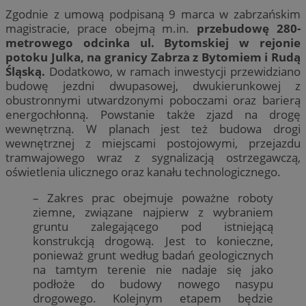
Zgodnie z umową podpisaną 9 marca w zabrzańskim
magistracie, prace obejmą m.in.
przebudowę 280-
metrowego odcinka ul. Bytomskiej w rejonie
potoku Julka, na granicy Zabrza z Bytomiem i Rudą
Śląską.
Dodatkowo, w ramach inwestycji przewidziano
budowę jezdni dwupasowej, dwukierunkowej z
obustronnymi utwardzonymi poboczami oraz barierą
energochłonną. Powstanie także zjazd na drogę
wewnętrzną. W planach jest też budowa drogi
wewnętrznej z miejscami postojowymi, przejazdu
tramwajowego wraz z sygnalizacją ostrzegawczą,
oświetlenia ulicznego oraz kanału technologicznego.
– Zakres prac obejmuje poważne roboty
ziemne, związane najpierw z wybraniem
gruntu zalegającego pod istniejącą
konstrukcją drogową. Jest to konieczne,
ponieważ grunt według badań geologicznych
na tamtym terenie nie nadaje się jako
podłoże do budowy nowego nasypu
drogowego. Kolejnym etapem będzie