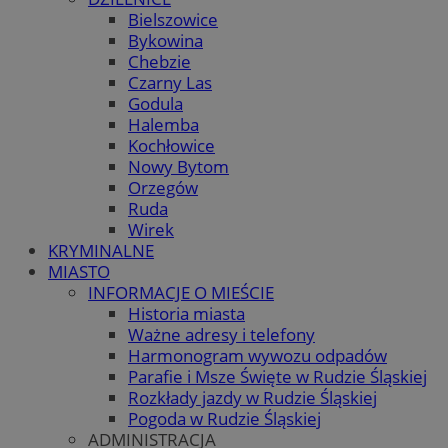
Bielszowice
Bykowina
Chebzie
Czarny Las
Godula
Halemba
Kochłowice
Nowy Bytom
Orzegów
Ruda
Wirek
KRYMINALNE
MIASTO
INFORMACJE O MIEŚCIE
Historia miasta
Ważne adresy i telefony
Harmonogram wywozu odpadów
Parafie i Msze Święte w Rudzie Śląskiej
Rozkłady jazdy w Rudzie Śląskiej
Pogoda w Rudzie Śląskiej
ADMINISTRACJA