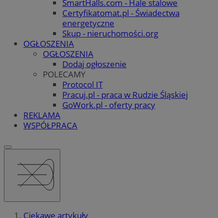
SmartHalls.com - Hale stalowe
Certyfikatomat.pl - Świadectwa
energetyczne
Skup - nieruchomości.org
OGŁOSZENIA
OGŁOSZENIA
Dodaj ogłoszenie
POLECAMY
Protocol IT
Pracuj.pl - praca w Rudzie Śląskiej
GoWork.pl - oferty pracy
REKLAMA
WSPÓŁPRACA
Ciekawe artykuły