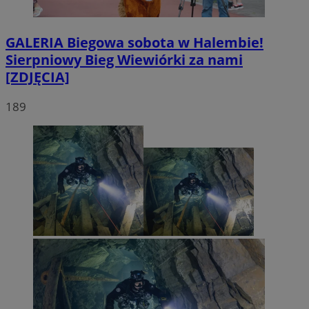
GALERIA
Biegowa sobota w Halembie!
Sierpniowy Bieg Wiewiórki za nami
[ZDJĘCIA]
189