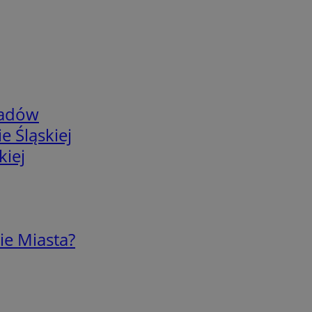
adów
e Śląskiej
kiej
ie Miasta?