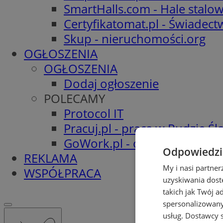
SmartHalls.com - Hale stalo
Certyfikatomat.pl - Świadec
Skup - nieruchomości.org
OGŁOSZENIA
OGŁOSZENIA
Dodaj ogłoszenie
POLECAMY
Protocol IT
Pracuj.pl - praca w Rudzie Ślą
GoWork.pl - oferty pracy
Odpowiedzia
REKLAMA
My i nasi partne
WSPÓŁPRACA
uzyskiwania dost
takich jak Twój a
spersonalizowanyc
usług.
Dostawcy s