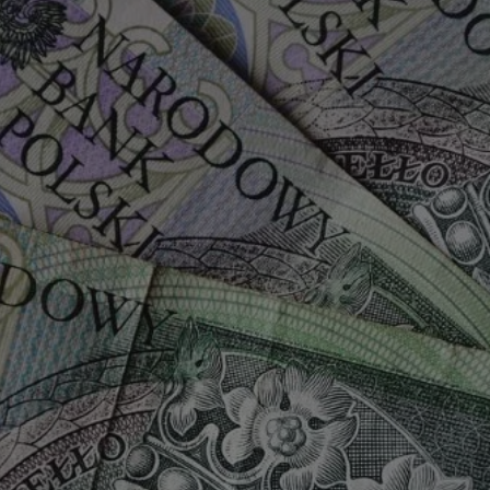
rudaslaska.com.pl
1 rok
Ten plik cookie przechowuje iden
rudaslaska.com.pl
1 rok
Ten plik cookie przechowuje iden
rudaslaska.com.pl
1 rok
Ten plik cookie przechowuje iden
.tiktok.com
1 tydzień 3 dni
Ten plik cookie jest używany do
uwierzytelniania i bezpieczeństw
użytkownicy pozostają zalogowan
zabezpieczone, jak poruszać się 
internetową lub interakcji z jej u
30 minut
Ten plik cookie służy do rozróżn
Cloudflare Inc.
Jest to korzystne dla strony int
.x.com
umożliwia tworzenie ważnych r
korzystania z jej witryny interne
29 minut 59
Ten plik cookie służy do rozróżn
Cloudflare Inc.
sekund
Jest to korzystne dla strony int
.twitter.com
umożliwia tworzenie ważnych r
korzystania z jej witryny interne
Polityce prywatności Google
METADATA
5 miesięcy 4
Ten plik cookie jest używany d
YouTube
tygodnie
zgody użytkownika i wyboru pry
.youtube.com
interakcji z witryną. Rejestruje 
zgody odwiedzającego na różne p
ustawienia prywatności, zapewni
preferencje zostaną uhonorowan
sesjach.
nt
4 tygodnie 2 dni
Ten plik cookie jest używany pr
CookieScript