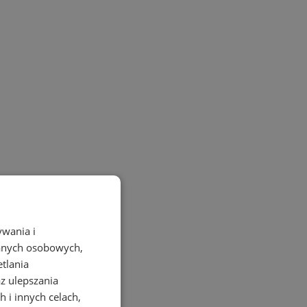
ywania i
danych osobowych,
etlania
az ulepszania
 i innych celach,