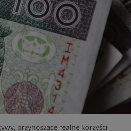
eferencji
a pliki cookie. Jest
Cookie-Script.com
dostosowywalne
bez konkretnych
owaniem Microsoft
howywania
a serii produktów
elu przeglądów stron
asie rzeczywistym
cznych.
nętrznej przez
N, którego używamy
etowej do
le Universal
powszechnie
y przez firmę
k cookie służy do
żytkownika. Można
zez przypisanie
yptów firmy
ora klienta. Jest
chronizuje się w
witrynie i służy
liwiając śledzenie
cych, sesji i
h witryn.
N, którego używamy
nalytics do
etowej do
atywy, przynoszące realne korzyści