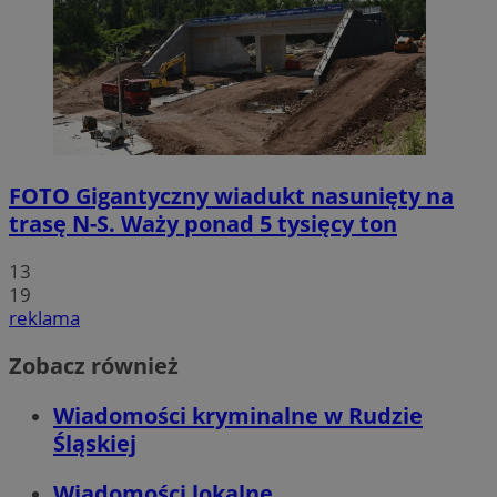
FOTO
Gigantyczny wiadukt nasunięty na
trasę N-S. Waży ponad 5 tysięcy ton
13
19
reklama
Zobacz również
Wiadomości kryminalne w Rudzie
Śląskiej
Wiadomości lokalne