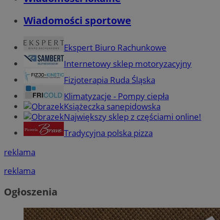
Wiadomości sportowe
Ekspert Biuro Rachunkowe
Internetowy sklep motoryzacyjny
Fizjoterapia Ruda Śląska
Klimatyzacje - Pompy ciepła
Książeczka sanepidowska
Największy sklep z częściami online!
Tradycyjna polska pizza
reklama
reklama
Ogłoszenia