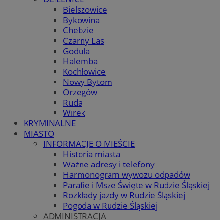
Bielszowice
Bykowina
Chebzie
Czarny Las
Godula
Halemba
Kochłowice
Nowy Bytom
Orzegów
Ruda
Wirek
KRYMINALNE
MIASTO
INFORMACJE O MIEŚCIE
Historia miasta
Ważne adresy i telefony
Harmonogram wywozu odpadów
Parafie i Msze Święte w Rudzie Śląskiej
Rozkłady jazdy w Rudzie Śląskiej
Pogoda w Rudzie Śląskiej
ADMINISTRACJA