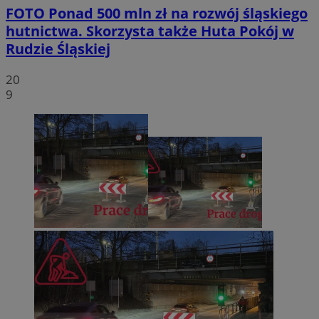
FOTO
Ponad 500 mln zł na rozwój śląskiego
hutnictwa. Skorzysta także Huta Pokój w
Rudzie Śląskiej
20
9