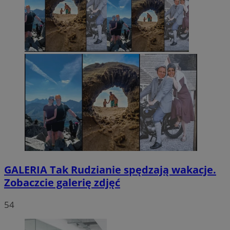
GALERIA
Tak Rudzianie spędzają wakacje.
Zobaczcie galerię zdjęć
54