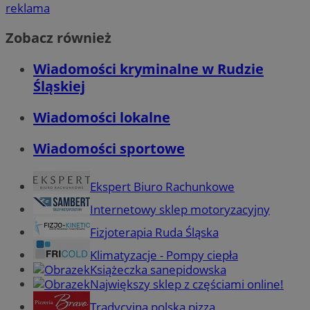
reklama
Zobacz również
Wiadomości kryminalne w Rudzie
Śląskiej
Wiadomości lokalne
Wiadomości sportowe
Ekspert Biuro Rachunkowe
Internetowy sklep motoryzacyjny
Fizjoterapia Ruda Śląska
Klimatyzacje - Pompy ciepła
Książeczka sanepidowska
Największy sklep z częściami online!
Tradycyjna polska pizza