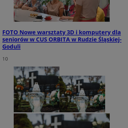
FOTO
Nowe warsztaty 3D i komputery dla
seniorów w CUS ORBITA w Rudzie Śląskiej-
Goduli
10