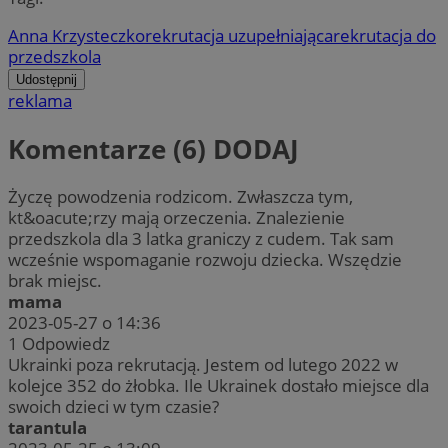
Anna Krzysteczko
rekrutacja uzupełniająca
rekrutacja do
przedszkola
Udostępnij
reklama
Komentarze (6)
DODAJ
Życzę powodzenia rodzicom. Zwłaszcza tym,
kt&oacute;rzy mają orzeczenia. Znalezienie
przedszkola dla 3 latka graniczy z cudem. Tak sam
wcześnie wspomaganie rozwoju dziecka. Wszędzie
brak miejsc.
mama
2023-05-27 o 14:36
1
Odpowiedz
Ukrainki poza rekrutacją. Jestem od lutego 2022 w
kolejce 352 do żłobka. Ile Ukrainek dostało miejsce dla
swoich dzieci w tym czasie?
tarantula