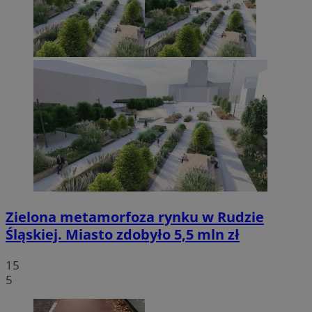
Zielona metamorfoza rynku w Rudzie
Śląskiej. Miasto zdobyło 5,5 mln zł
15
5