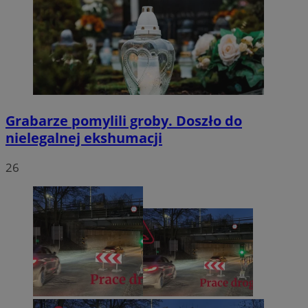
Grabarze pomylili groby. Doszło do
nielegalnej ekshumacji
26