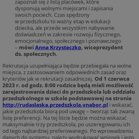
zapoznali się z listą placówek, które
dysponują wolnymi miejscami i zapisania
swoich pociech. Czas spędzony
w przedszkolu to ważny etap w edukacji
dziecka, ale przede wszystkim nabywanie
doświadczeń w zakresie rozwoju fizycznego,
emocjonalnego, społecznego i poznawczego
–
mówi
Anna Krzysteczko
, wiceprezydent
ds. społecznych
.
Rekrutacja uzupełniająca będzie przebiegała na wolne
miejsca, z zastosowaniem odpowiednich zasad oraz
kryteriów jak w rekrutacji zasadniczej.
Od 1 czerwca
2023 r. od godz. 8:00 rodzice będą mieli możliwość
zarejestrowania dzieci do przedszkola lub oddziału
przedszkolnego w szkole podstawowej na stronie
http://rudaslaska.przedszkola.vnabor.pl
i wskazać,
jakie przedszkola biorą pod uwagę – tworząc tak zwaną
listę preferencji. Na tej liście będzie można wskazać
maksymalnie trzy przedszkola, po uszeregowaniu ich
od tego najbardziej preferowanego. Po wprowadzeniu
danych do systemu, należy wydrukować wniosek i jego