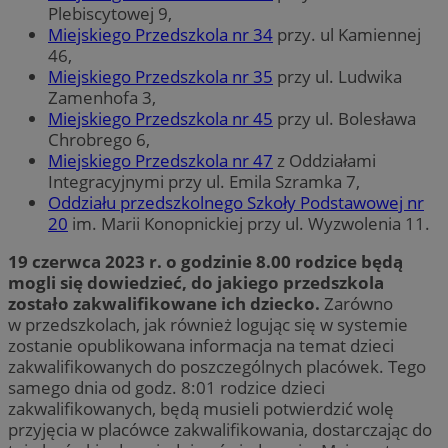
Plebiscytowej 9,
Miejskiego Przedszkola nr 34
przy. ul Kamiennej
46,
Miejskiego Przedszkola nr 35
przy ul. Ludwika
Zamenhofa 3,
Miejskiego Przedszkola nr 45
przy ul. Bolesława
Chrobrego 6,
Miejskiego Przedszkola nr 47
z Oddziałami
Integracyjnymi przy ul. Emila Szramka 7,
Oddziału przedszkolnego Szkoły Podstawowej nr
20
im. Marii Konopnickiej przy ul. Wyzwolenia 11.
19 czerwca 2023 r. o godzinie 8.00 rodzice będą
mogli się dowiedzieć, do jakiego przedszkola
zostało zakwalifikowane ich dziecko.
Zarówno
w przedszkolach, jak również logując się w systemie
zostanie opublikowana informacja na temat dzieci
zakwalifikowanych do poszczególnych placówek. Tego
samego dnia od godz. 8:01 rodzice dzieci
zakwalifikowanych, będą musieli potwierdzić wolę
przyjęcia w placówce zakwalifikowania, dostarczając do