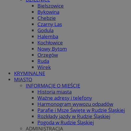
Bielszowice
Bykowina
Chebzie
Czarny Las
Godula
Halemba
Kochłowice
Nowy Bytom
Orzegów
Ruda
Wirek
KRYMINALNE
MIASTO
INFORMACJE O MIEŚCIE
Historia miasta
Ważne adresy i telefony
Harmonogram wywozu odpadów
Parafie i Msze Święte w Rudzie Śląskiej
Rozkłady jazdy w Rudzie Śląskiej
Pogoda w Rudzie Śląskiej
ADMINISTRACJA