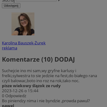
Słuchaj
⏵︎
Udostępnij
Karolina Bauszek-Żurek
reklama
Komentarze (10)
DODAJ
Suchejcie ino mi sam,wy gryfne karlusy i
frelki,sylwestra to sie jedziie na fest,do białego rana
czyli balowac,boto ino roz na rok,tako noc.
pisze wiekowy ślązok ze rudy
2023-12-26 o 15:44
0
Odpowiedz
Bo piniendzy nima i nie byndzie ,prowda pawul?
pawel