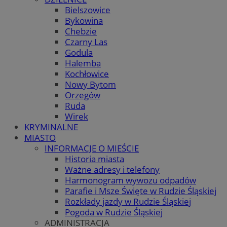
Bielszowice
Bykowina
Chebzie
Czarny Las
Godula
Halemba
Kochłowice
Nowy Bytom
Orzegów
Ruda
Wirek
KRYMINALNE
MIASTO
INFORMACJE O MIEŚCIE
Historia miasta
Ważne adresy i telefony
Harmonogram wywozu odpadów
Parafie i Msze Święte w Rudzie Śląskiej
Rozkłady jazdy w Rudzie Śląskiej
Pogoda w Rudzie Śląskiej
ADMINISTRACJA