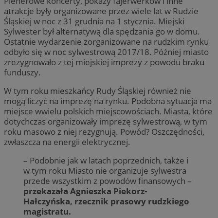
Plenerowe koncerty, pokazy fajerwerków i inne
atrakcje były organizowane przez wiele lat w Rudzie
Śląskiej w noc z 31 grudnia na 1 stycznia. Miejski
Sylwester był alternatywą dla spędzania go w domu.
Ostatnie wydarzenie zorganizowane na rudzkim rynku
odbyło się w noc sylwestrową 2017/18. Później miasto
zrezygnowało z tej miejskiej imprezy z powodu braku
funduszy.
W tym roku mieszkańcy Rudy Śląskiej również nie
mogą liczyć na imprezę na rynku. Podobna sytuacja ma
miejsce wwielu polskich miejscowościach. Miasta, które
dotychczas organizowały imprezę sylwestrową, w tym
roku masowo z niej rezygnują. Powód? Oszczędności,
zwłaszcza na energii elektrycznej.
– Podobnie jak w latach poprzednich, także i
w tym roku Miasto nie organizuje sylwestra
przede wszystkim z powodów finansowych –
przekazała Agnieszka Piekorz-
Hałczyńska, rzecznik prasowy rudzkiego
magistratu.