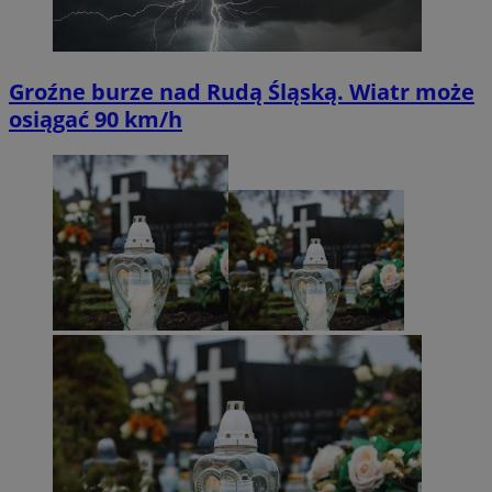
Groźne burze nad Rudą Śląską. Wiatr może
osiągać 90 km/h