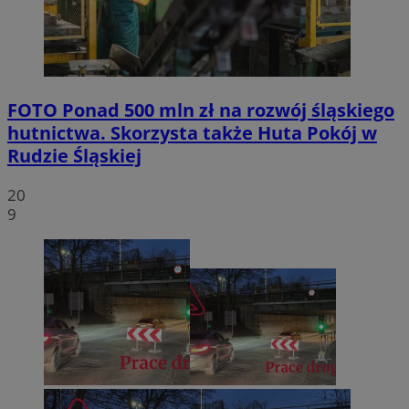
FOTO
Ponad 500 mln zł na rozwój śląskiego
hutnictwa. Skorzysta także Huta Pokój w
Rudzie Śląskiej
20
9