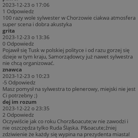
2023-12-23 o 17:06
1
Odpowiedz
100 razy wole sylwester w Chorzowie ciakwa atmosfera
super scena i dobra akustyka
grita
2023-12-23 o 13:36
0
Odpowiedz
Pojawił się Tusk w polskiej polityce i od razu gorzej się
dzieje w tym kraju, Samorządowcy już nawet sylwestra
nie chcą organizować.
znawca
2023-12-23 o 10:23
-5
Odpowiedz
Masz pomysł na sylwestra to plenerowy, miejski nie jest
Ci potrzebny ;)
dej im rozum
2023-12-22 o 23:35
2
Odpowiedz
Oczywiście jak co roku Chorz&oacute;w nie zawodzi i
nie oszczędza tylko Ruda Śląska. P&oacute;źniej
zdziwienie że każdy się wypina na prezydenta miasta!