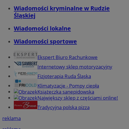
Wiadomości kryminalne w Rudzie
Śląskiej
Wiadomości lokalne
Wiadomości sportowe
Ekspert Biuro Rachunkowe
Internetowy sklep motoryzacyjny
Fizjoterapia Ruda Śląska
Klimatyzacje - Pompy ciepła
Książeczka sanepidowska
Największy sklep z częściami online!
Tradycyjna polska pizza
reklama