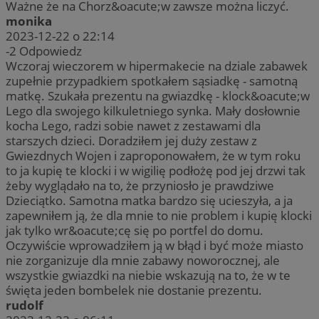
Ważne że na Chorz&oacute;w zawsze można liczyć.
monika
2023-12-22 o 22:14
-2
Odpowiedz
Wczoraj wieczorem w hipermakecie na dziale zabawek
zupełnie przypadkiem spotkałem sąsiadkę - samotną
matkę. Szukała prezentu na gwiazdkę - klock&oacute;w
Lego dla swojego kilkuletniego synka. Mały dosłownie
kocha Lego, radzi sobie nawet z zestawami dla
starszych dzieci. Doradziłem jej duży zestaw z
Gwiezdnych Wojen i zaproponowałem, że w tym roku
to ja kupię te klocki i w wigilię podłożę pod jej drzwi tak
żeby wyglądało na to, że przyniosło je prawdziwe
Dzieciątko. Samotna matka bardzo się ucieszyła, a ja
zapewniłem ją, że dla mnie to nie problem i kupię klocki
jak tylko wr&oacute;cę się po portfel do domu.
Oczywiście wprowadziłem ją w błąd i być może miasto
nie zorganizuje dla mnie zabawy noworocznej, ale
wszystkie gwiazdki na niebie wskazują na to, że w te
święta jeden bombelek nie dostanie prezentu.
rudolf