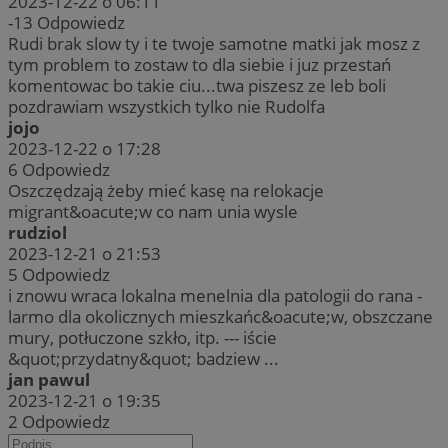
2023-12-22 o 06:11
-13
Odpowiedz
Rudi brak slow ty i te twoje samotne matki jak mosz z
tym problem to zostaw to dla siebie i juz przestań
komentowac bo takie ciu...twa piszesz ze leb boli
pozdrawiam wszystkich tylko nie Rudolfa
jojo
2023-12-22 o 17:28
6
Odpowiedz
Oszczędzają żeby mieć kasę na relokacje
migrant&oacute;w co nam unia wysle
rudziol
2023-12-21 o 21:53
5
Odpowiedz
i znowu wraca lokalna menelnia dla patologii do rana -
larmo dla okolicznych mieszkańc&oacute;w, obszczane
mury, potłuczone szkło, itp. --- iście
&quot;przydatny&quot; badziew ...
jan pawul
2023-12-21 o 19:35
2
Odpowiedz