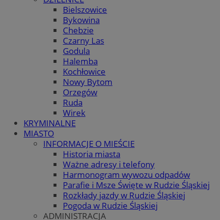
Bielszowice
Bykowina
Chebzie
Czarny Las
Godula
Halemba
Kochłowice
Nowy Bytom
Orzegów
Ruda
Wirek
KRYMINALNE
MIASTO
INFORMACJE O MIEŚCIE
Historia miasta
Ważne adresy i telefony
Harmonogram wywozu odpadów
Parafie i Msze Święte w Rudzie Śląskiej
Rozkłady jazdy w Rudzie Śląskiej
Pogoda w Rudzie Śląskiej
ADMINISTRACJA