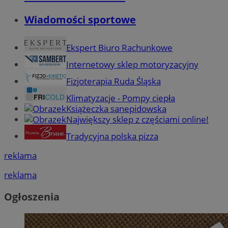
Wiadomości sportowe
Ekspert Biuro Rachunkowe
Internetowy sklep motoryzacyjny
Fizjoterapia Ruda Śląska
Klimatyzacje - Pompy ciepła
Książeczka sanepidowska
Największy sklep z częściami online!
Tradycyjna polska pizza
reklama
reklama
Ogłoszenia