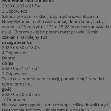
zwolennik soku z buraka
2020-06-03 o 21:54
3
Odpowiedz
Szkoda tylko że rozkład jazdy troche szwankuje na
Nowy Bytomiu trzeba wykazać się dobrą kondycją by z
autobusu 23 zdążyć na 121 o 15:28 przechodząc światła
na ul. Chorzowskiej bo potem masz prawie 30 min
czekania na kolejny 121
orzegowianka
2020-05-30 o 18:05
4
Odpowiedz
Dobre:)
dolas
2020-05-31 o 17:34
1
Odpowiedz
Tylko co z tymi słupami trakcji, pomaluje się? żenada i
tyle w temacie...
gość
2020-05-30 o 07:36
-7
Odpowiedz
No trwa parę tygodni temu rozkopali/zlikwidowali tory i
tak to sobie stoi/leży i nic się tam nie dzieje !!!