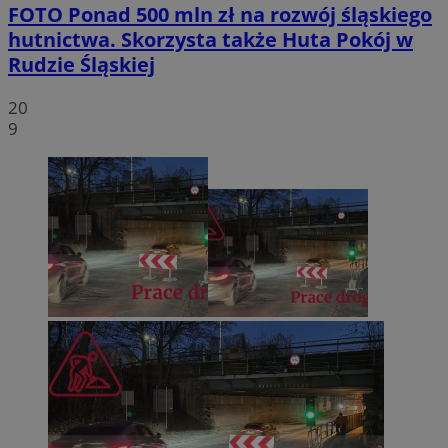
FOTO
Ponad 500 mln zł na rozwój śląskiego
hutnictwa. Skorzysta także Huta Pokój w
Rudzie Śląskiej
20
9