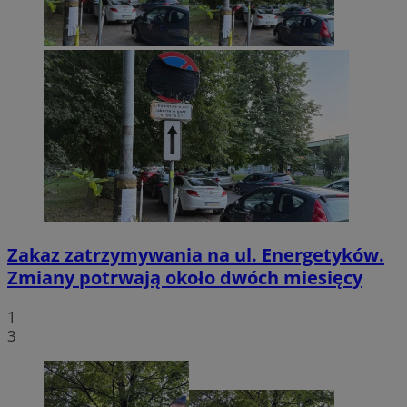
Zakaz zatrzymywania na ul. Energetyków.
Zmiany potrwają około dwóch miesięcy
1
3