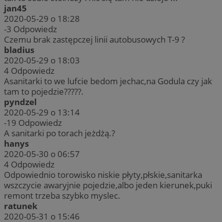
jan45
2020-05-29 o 18:28
-3
Odpowiedz
Czemu brak zastępczej linii autobusowych T-9 ?
bladius
2020-05-29 o 18:03
4
Odpowiedz
Asanitarki to we lufcie bedom jechac,na Godula czy jak
tam to pojedzie?????.
pyndzel
2020-05-29 o 13:14
-19
Odpowiedz
A sanitarki po torach jeżdżą.?
hanys
2020-05-30 o 06:57
4
Odpowiedz
Odpowiednio torowisko niskie płyty,płskie,sanitarka
wszczycie awaryjnie pojedzie,albo jeden kierunek,puki
remont trzeba szybko myslec.
ratunek
2020-05-31 o 15:46