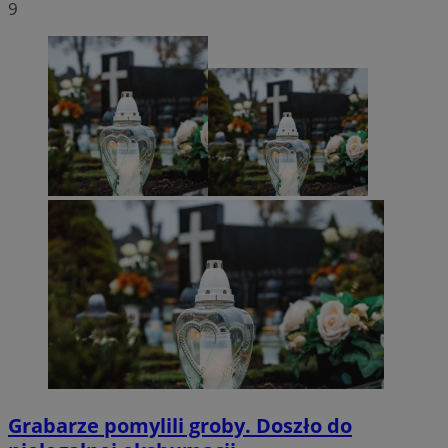
9
Grabarze pomylili groby. Doszło do