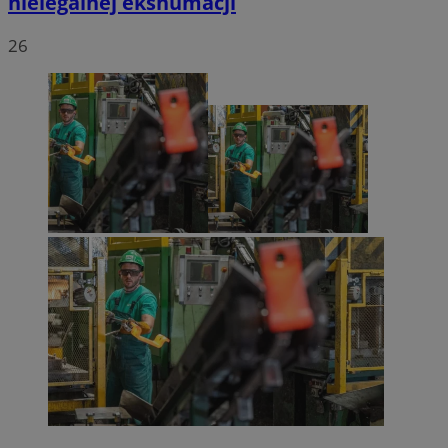
nielegalnej ekshumacji
26