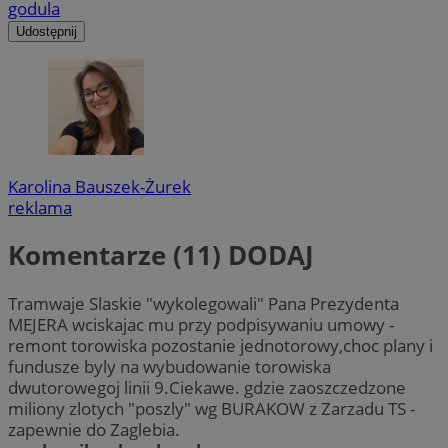
godula
Udostępnij
Karolina Bauszek-Żurek
reklama
Komentarze (11)
DODAJ
Tramwaje Slaskie "wykolegowali" Pana Prezydenta
MEJERA wciskajac mu przy podpisywaniu umowy -
remont torowiska pozostanie jednotorowy,choc plany i
fundusze byly na wybudowanie torowiska
dwutorowegoj linii 9.Ciekawe. gdzie zaoszczedzone
miliony zlotych "poszly" wg BURAKOW z Zarzadu TS -
zapewnie do Zaglebia.