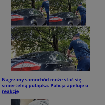
Nagrzany samochód może stać się
śmiertelną pułapką. Policja apeluje o
reakcję