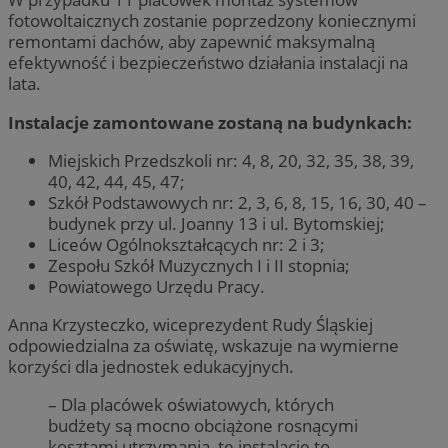
fotowoltaicznych zostanie poprzedzony koniecznymi
remontami dachów, aby zapewnić maksymalną
efektywność i bezpieczeństwo działania instalacji na
lata.
Instalacje zamontowane zostaną na budynkach:
Miejskich Przedszkoli nr: 4, 8, 20, 32, 35, 38, 39,
40, 42, 44, 45, 47;
Szkół Podstawowych nr: 2, 3, 6, 8, 15, 16, 30, 40 –
budynek przy ul. Joanny 13 i ul. Bytomskiej;
Liceów Ogólnokształcących nr: 2 i 3;
Zespołu Szkół Muzycznych I i II stopnia;
Powiatowego Urzędu Pracy.
Anna Krzysteczko, wiceprezydent Rudy Śląskiej
odpowiedzialna za oświatę, wskazuje na wymierne
korzyści dla jednostek edukacyjnych.
– Dla placówek oświatowych, których
budżety są mocno obciążone rosnącymi
kosztami utrzymania, te instalacje to