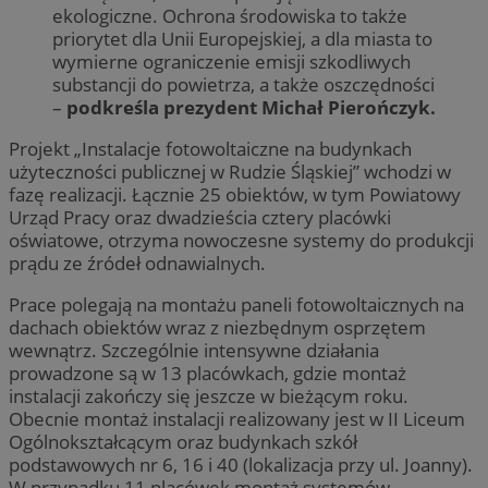
ekologiczne. Ochrona środowiska to także
priorytet dla Unii Europejskiej, a dla miasta to
wymierne ograniczenie emisji szkodliwych
substancji do powietrza, a także oszczędności
–
podkreśla prezydent Michał Pierończyk.
Projekt „Instalacje fotowoltaiczne na budynkach
użyteczności publicznej w Rudzie Śląskiej” wchodzi w
fazę realizacji. Łącznie 25 obiektów, w tym Powiatowy
Urząd Pracy oraz dwadzieścia cztery placówki
oświatowe, otrzyma nowoczesne systemy do produkcji
prądu ze źródeł odnawialnych.
Prace polegają na montażu paneli fotowoltaicznych na
dachach obiektów wraz z niezbędnym osprzętem
wewnątrz. Szczególnie intensywne działania
prowadzone są w 13 placówkach, gdzie montaż
instalacji zakończy się jeszcze w bieżącym roku.
Obecnie montaż instalacji realizowany jest w II Liceum
Ogólnokształcącym oraz budynkach szkół
podstawowych nr 6, 16 i 40 (lokalizacja przy ul. Joanny).
W przypadku 11 placówek montaż systemów