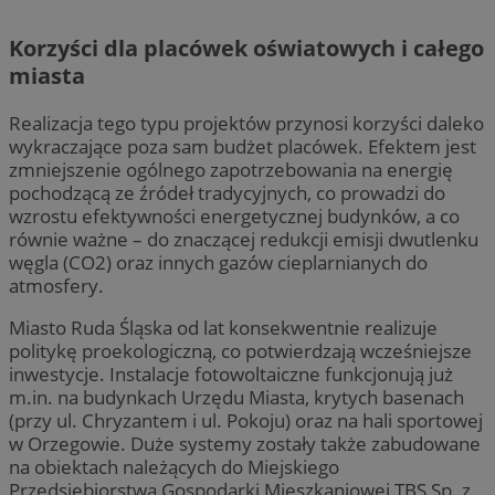
Korzyści dla placówek oświatowych i całego
miasta
Realizacja tego typu projektów przynosi korzyści daleko
wykraczające poza sam budżet placówek. Efektem jest
zmniejszenie ogólnego zapotrzebowania na energię
pochodzącą ze źródeł tradycyjnych, co prowadzi do
wzrostu efektywności energetycznej budynków, a co
równie ważne – do znaczącej redukcji emisji dwutlenku
węgla (CO2) oraz innych gazów cieplarnianych do
atmosfery.
Miasto Ruda Śląska od lat konsekwentnie realizuje
politykę proekologiczną, co potwierdzają wcześniejsze
inwestycje. Instalacje fotowoltaiczne funkcjonują już
m.in. na budynkach Urzędu Miasta, krytych basenach
(przy ul. Chryzantem i ul. Pokoju) oraz na hali sportowej
w Orzegowie. Duże systemy zostały także zabudowane
na obiektach należących do Miejskiego
Przedsiębiorstwa Gospodarki Mieszkaniowej TBS Sp. z