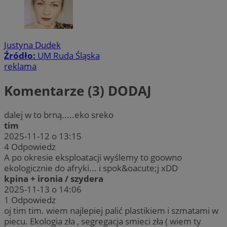
Justyna Dudek
Źródło:
UM Ruda Śląska
reklama
Komentarze (3)
DODAJ
dalej w to brną.....eko sreko
tim
2025-11-12 o 13:15
4
Odpowiedz
A po okresie eksploatacji wyślemy to goowno
ekologicznie do afryki... i spok&oacute;j xDD
kpina + ironia / szydera
2025-11-13 o 14:06
1
Odpowiedz
oj tim tim. wiem najlepiej palić plastikiem i szmatami w
piecu. Ekologia zła , segregacja smieci zła ( wiem ty