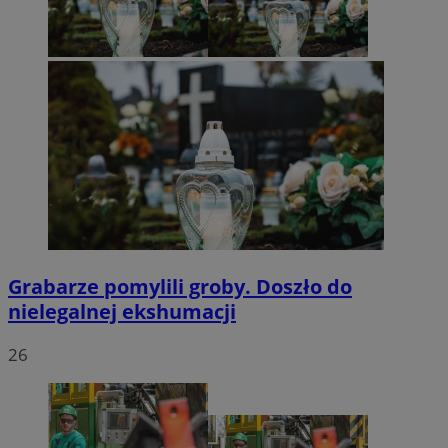
Grabarze pomylili groby. Doszło do
nielegalnej ekshumacji
26