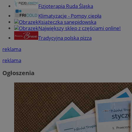
Fizjoterapia Ruda Śląska
Klimatyzacje - Pompy ciepła
Książeczka sanepidowska
Największy sklep z częściami online!
Tradycyjna polska pizza
reklama
reklama
Ogłoszenia