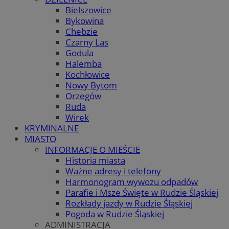
Bielszowice
Bykowina
Chebzie
Czarny Las
Godula
Halemba
Kochłowice
Nowy Bytom
Orzegów
Ruda
Wirek
KRYMINALNE
MIASTO
INFORMACJE O MIEŚCIE
Historia miasta
Ważne adresy i telefony
Harmonogram wywozu odpadów
Parafie i Msze Święte w Rudzie Śląskiej
Rozkłady jazdy w Rudzie Śląskiej
Pogoda w Rudzie Śląskiej
ADMINISTRACJA