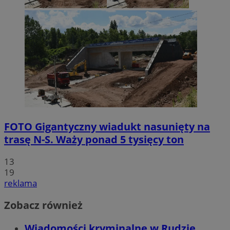
FOTO
Gigantyczny wiadukt nasunięty na
trasę N-S. Waży ponad 5 tysięcy ton
13
19
reklama
Zobacz również
Wiadomości kryminalne w Rudzie