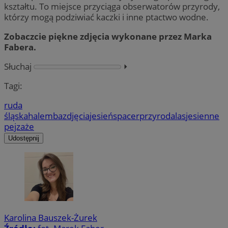
kształtu. To miejsce przyciąga obserwatorów przyrody,
którzy mogą podziwiać kaczki i inne ptactwo wodne.
Zobaczcie piękne zdjęcia wykonane przez Marka
Fabera.
Słuchaj
⏵︎
Tagi:
ruda
śląska
halemba
zdjęcia
jesień
spacer
przyroda
las
jesienne
pejzaże
Udostępnij
Karolina Bauszek-Żurek