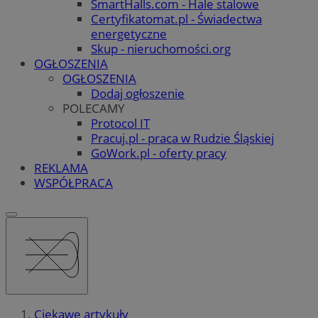
SmartHalls.com - Hale stalowe
Certyfikatomat.pl - Świadectwa
energetyczne
Skup - nieruchomości.org
OGŁOSZENIA
OGŁOSZENIA
Dodaj ogłoszenie
POLECAMY
Protocol IT
Pracuj.pl - praca w Rudzie Śląskiej
GoWork.pl - oferty pracy
REKLAMA
WSPÓŁPRACA
Ciekawe artykuły