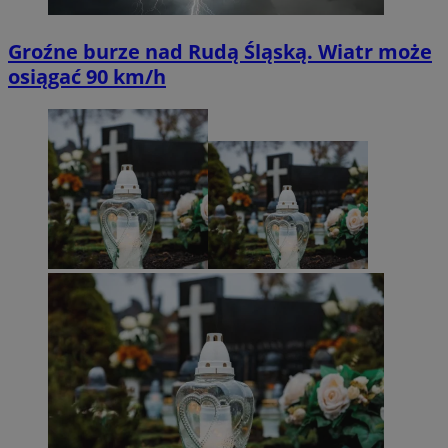
Groźne burze nad Rudą Śląską. Wiatr może
osiągać 90 km/h