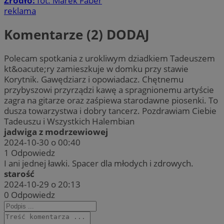
Źródło:
fot. Marek Faber
reklama
Komentarze (2)
DODAJ
Polecam spotkania z urokliwym dziadkiem Tadeuszem
kt&oacute;ry zamieszkuje w domku przy stawie
Korytnik. Gawędziarz i opowiadacz. Chętnemu
przybyszowi przyrządzi kawę a spragnionemu artyście
zagra na gitarze oraz zaśpiewa starodawne piosenki. To
dusza towarzystwa i dobry tancerz. Pozdrawiam Ciebie
Tadeuszu i Wszystkich Halembian
jadwiga z modrzewiowej
2024-10-30 o 00:40
1
Odpowiedz
I ani jednej ławki. Spacer dla młodych i zdrowych.
starość
2024-10-29 o 20:13
0
Odpowiedz