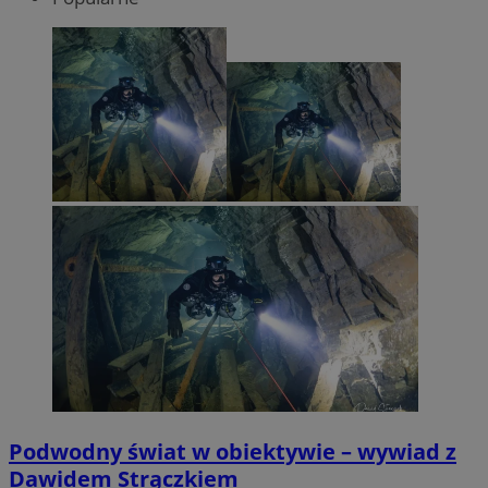
Podwodny świat w obiektywie – wywiad z
Dawidem Strączkiem