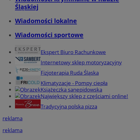
Śląskiej
Wiadomości lokalne
Wiadomości sportowe
Ekspert Biuro Rachunkowe
Internetowy sklep motoryzacyjny
Fizjoterapia Ruda Śląska
Klimatyzacje - Pompy ciepła
Książeczka sanepidowska
Największy sklep z częściami online!
Tradycyjna polska pizza
reklama
reklama