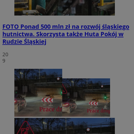
FOTO
Ponad 500 mln zł na rozwój śląskiego
hutnictwa. Skorzysta także Huta Pokój w
Rudzie Śląskiej
20
9