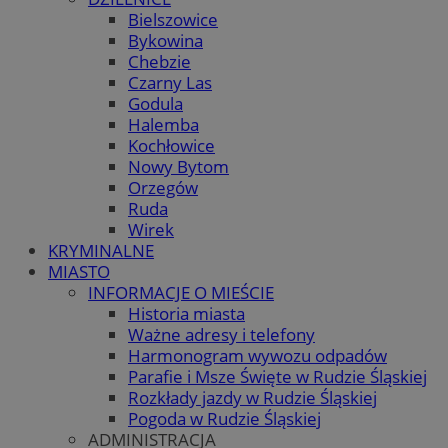
Bielszowice
Bykowina
Chebzie
Czarny Las
Godula
Halemba
Kochłowice
Nowy Bytom
Orzegów
Ruda
Wirek
KRYMINALNE
MIASTO
INFORMACJE O MIEŚCIE
Historia miasta
Ważne adresy i telefony
Harmonogram wywozu odpadów
Parafie i Msze Święte w Rudzie Śląskiej
Rozkłady jazdy w Rudzie Śląskiej
Pogoda w Rudzie Śląskiej
ADMINISTRACJA