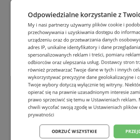
Odpowiedzialne korzystanie z Twoi
My i nasi partnerzy używamy plików cookie i podob
przechowywania i uzyskiwania dostępu do informac
urządzeniu oraz do przetwarzania danych osobowych
adres IP, unikalne identyfikatory i dane przeglądani
spersonalizowanych reklam i treści, pomiaru reklam i
odbiorców oraz ulepszania usług.
Dostawcy stron tr
również przetwarzać Twoje dane w tych i innych cel
wykorzystywać precyzyjne dane geolokalizacyjne i c
Twoje wybory dotyczą wyłącznie tej witryny. Niekt
opierać się na prawnie uzasadnionym interesie zami
prawo sprzeciwić się temu w
Ustawieniach reklam
.
chwili wycofać swoją zgodę w
Ustawieniach plików 
prywatności
ODRZUĆ WSZYSTKIE
PRZEJ