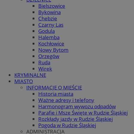
Bielszowice
Bykowina
Chebzie
Czarny Las
Godula
Halemba
Kochłowice
Nowy Bytom
Orzegów
Ruda
Wirek
KRYMINALNE
MIASTO
INFORMACJE O MIEŚCIE
Historia miasta
Ważne adresy i telefony
Harmonogram wywozu odpadów
Parafie i Msze Święte w Rudzie Śląskiej
Rozkłady jazdy w Rudzie Śląskiej
Pogoda w Rudzie Śląskiej
ADMINISTRACJA