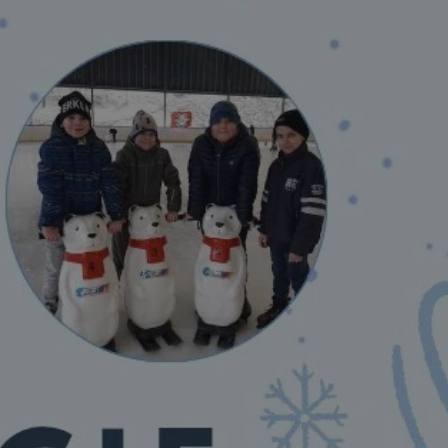
tyfikator sesji.
tyfikator sesji.
tyfikator sesji.
 celów
a, zapewniając, że
i, a ich dane są
przez witrynę
sług.
iania ludzi i botów.
ernetowej, ponieważ
aportów na temat
towej.
iania ludzi i botów.
ernetowej, ponieważ
aportów na temat
towej.
o przechowywania
watności dla ich
dane dotyczące
olityki i
ając, że ich
e w przyszłych
zez usługę Cookie-