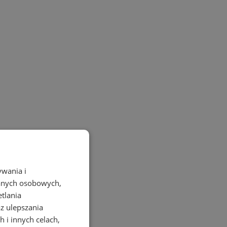
ywania i
danych osobowych,
etlania
az ulepszania
 i innych celach,