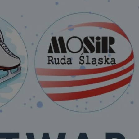
rudaslaska.com.pl
1 rok
Ten plik cookie przechowuje iden
rudaslaska.com.pl
1 rok
Ten plik cookie przechowuje iden
rudaslaska.com.pl
1 rok
Ten plik cookie przechowuje iden
.tiktok.com
1 tydzień 3 dni
Ten plik cookie jest używany do
uwierzytelniania i bezpieczeństw
użytkownicy pozostają zalogowan
zabezpieczone, jak poruszać się 
internetową lub interakcji z jej u
30 minut
Ten plik cookie służy do rozróżn
Cloudflare Inc.
Jest to korzystne dla strony int
.x.com
umożliwia tworzenie ważnych r
korzystania z jej witryny interne
29 minut 59
Ten plik cookie służy do rozróżn
Cloudflare Inc.
sekund
Jest to korzystne dla strony int
.twitter.com
umożliwia tworzenie ważnych r
korzystania z jej witryny interne
Polityce prywatności Google
METADATA
5 miesięcy 4
Ten plik cookie jest używany d
YouTube
tygodnie
zgody użytkownika i wyboru pry
.youtube.com
interakcji z witryną. Rejestruje 
zgody odwiedzającego na różne p
ustawienia prywatności, zapewni
preferencje zostaną uhonorowan
sesjach.
nt
4 tygodnie 2 dni
Ten plik cookie jest używany pr
CookieScript