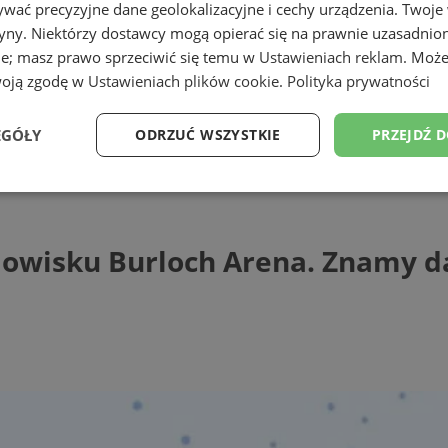
wać precyzyjne dane geolokalizacyjne i cechy urządzenia. Twoje
tryny. Niektórzy dostawcy mogą opierać się na prawnie uzasadnio
ie; masz prawo sprzeciwić się temu w
Ustawieniach reklam
. Może
woją zgodę w
Ustawieniach plików cookie
.
Polityka prywatności
EGÓŁY
ODRZUĆ WSZYSTKIE
PRZEJDŹ 
sku Burloch Arena. Znamy datę otwarcia
Wydajność
Targetowanie
Funkcjonalność
Ni
dowisku Burloch Arena. Znamy d
ezbędne
Wydajność
Targetowanie
Funkcjonalność
Niesklasyfikow
ie umożliwiają korzystanie z podstawowych funkcji strony internetowej, takich jak log
Bez niezbędnych plików cookie nie można prawidłowo korzystać ze strony internetowe
Provider
/
Okres
Opis
Domena
przechowywania