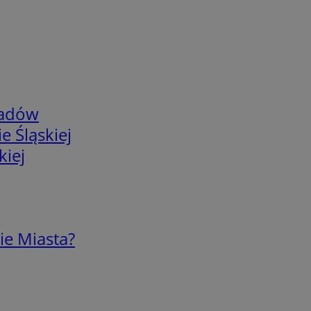
adów
e Śląskiej
kiej
ie Miasta?