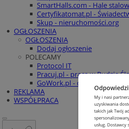
SmartHalls.com - Hale stalo
Certyfikatomat.pl - Świadec
Skup - nieruchomości.org
OGŁOSZENIA
OGŁOSZENIA
Dodaj ogłoszenie
POLECAMY
Protocol IT
Pracuj.pl - praca w Rudzie Ślą
GoWork.pl - oferty pracy
Odpowiedzia
REKLAMA
My i nasi partne
WSPÓŁPRACA
uzyskiwania dost
takich jak Twój a
spersonalizowanyc
usług.
Dostawcy s