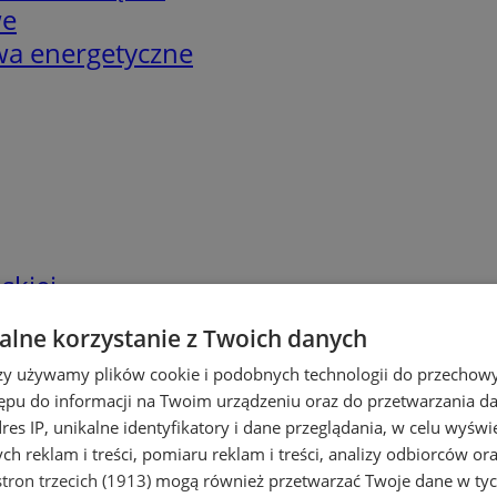
we
twa energetyczne
skiej
lne korzystanie z Twoich danych
rzy używamy plików cookie i podobnych technologii do przechow
ępu do informacji na Twoim urządzeniu oraz do przetwarzania 
dres IP, unikalne identyfikatory i dane przeglądania, w celu wyświ
h reklam i treści, pomiaru reklam i treści, analizy odbiorców or
tron trzecich (1913)
mogą również przetwarzać Twoje dane w tych