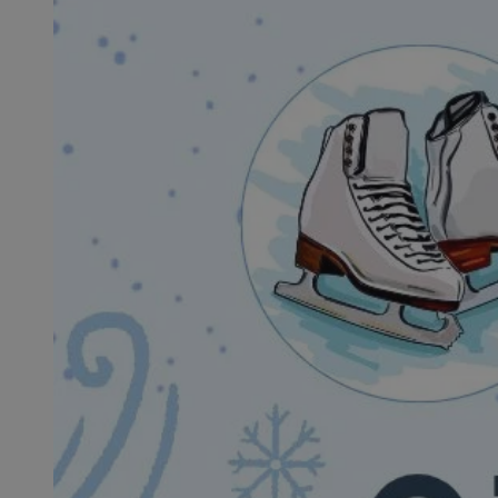
SessID
QeSessID
MvSessID
msToken
__cf_bm
__cf_bm
VISITOR_PRIVACY_
CookieScriptConse