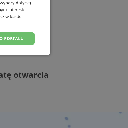
 wybory dotyczą
nym interesie
sz w każdej
DO PORTALU
esklasyfikowane
atę otwarcia
ane
owanie użytkownika i
j.