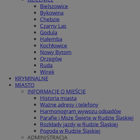
Bielszowice
Bykowina
Chebzie
Czarny Las
Godula
Halemba
Kochłowice
Nowy Bytom
Orzegów
Ruda
Wirek
KRYMINALNE
MIASTO
INFORMACJE O MIEŚCIE
Historia miasta
Ważne adresy i telefony
Harmonogram wywozu odpadów
Parafie i Msze Święte w Rudzie Śląskiej
Rozkłady jazdy w Rudzie Śląskiej
Pogoda w Rudzie Śląskiej
ADMINISTRACJA