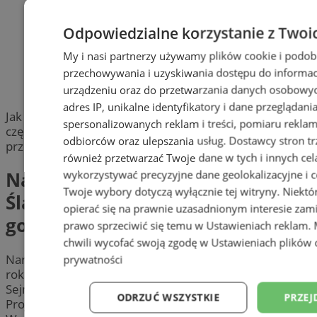
obecność i wspólne pielęgnowanie pamięci o
tych, którzy swoją postawą współtworzyli
historię Górnego Śląska i Polski. Szczególne
Odpowiedzialne korzystanie z Twoi
podziękowania kieruję do organizatorów:
My i nasi partnerzy używamy plików cookie i podob
Towarzystwa Miłośników Orzegowa, IV LO
przechowywania i uzyskiwania dostępu do informac
oraz Centrum Inicjatyw Społecznych „Stary
Orzegó MBP” – napisał Michał Pierończyk.
urządzeniu oraz do przetwarzania danych osobowych
adres IP, unikalne identyfikatory i dane przeglądani
Jak dodał, pamięć o Powstańcach Śląskich jest ważną
spersonalizowanych reklam i treści, pomiaru reklam i
częścią lokalnej tożsamości i dziedzictwa
odbiorców oraz ulepszania usług.
Dostawcy stron tr
przekazywanego kolejnym pokoleniom.
również przetwarzać Twoje dane w tych i innych cel
Narodowy Dzień Powstań
wykorzystywać precyzyjne dane geolokalizacyjne i c
Twoje wybory dotyczą wyłącznie tej witryny. Niekt
Śląskich. Dlaczego obchodzimy
opierać się na prawnie uzasadnionym interesie zami
go 20 czerwca?
prawo sprzeciwić się temu w
Ustawieniach reklam
.
chwili wycofać swoją zgodę w
Ustawieniach plików 
Narodowy Dzień Powstań Śląskich obchodzony jest co
prywatności
roku 20 czerwca. Święto zostało ustanowione przez
Sejm RP 12 maja 2022 roku z inicjatywy Prezydenta RP.
ODRZUĆ WSZYSTKIE
PRZEJ
Projekt ustawy wniesiono na wniosek Sejmiku