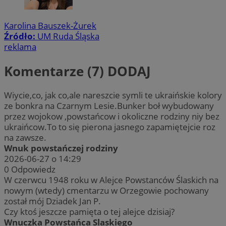
VISITOR_PRIVACY_METADATA
5 miesięc
YouTube
tygodni
Karolina Bauszek-Żurek
.youtube.com
Źródło:
UM Ruda Śląska
reklama
Komentarze (7)
DODAJ
Wiycie,co, jak co,ale nareszcie symli te ukraińskie kolory
ze bonkra na Czarnym Lesie.Bunker boł wybudowany
przez wojokow ,powstańcow i okoliczne rodziny niy bez
ukraińcow.To to się pierona jasnego zapamiętejcie roz
na zawsze.
Wnuk powstańczej rodziny
2026-06-27 o 14:29
0
Odpowiedz
CookieScriptConsent
4 tygodnie 
CookieScript
W czerwcu 1948 roku w Alejce Powstanców Ślaskich na
rudaslaska.com.pl
nowym (wtedy) cmentarzu w Orzegowie pochowany
został mój Dziadek Jan P.
Czy ktoś jeszcze pamięta o tej alejce dzisiaj?
Wnuczka Powstańca Slaskiego