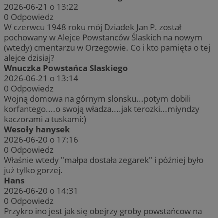
2026-06-21 o 13:22
0
Odpowiedz
W czerwcu 1948 roku mój Dziadek Jan P. został
pochowany w Alejce Powstanców Ślaskich na nowym
(wtedy) cmentarzu w Orzegowie. Co i kto pamięta o tej
alejce dzisiaj?
Wnuczka Powstańca Slaskiego
2026-06-21 o 13:14
0
Odpowiedz
Provider
/
Okres
Wojną domowa na górnym slonsku...potym dobili
Nazwa
Opis
Domena
Provider
przechowywania
/
Okres
Nazwa
Opi
korfantego....o swoją władza....jak terozki...miyndzy
Domena
przechowywania
ttwid
.tiktok.com
11 miesięcy 4
Ten plik cookie jest 
kaczorami a tuskami:)
Provider
/
Okres
Nazwa
tygodnie
analitykami i dostos
_clsk
1 dzień
Ten
Microsoft
Domena
przechowywania
Wesoły hanysek
treści na podstawie i
pow
rudaslaska.com.pl
bez konkretnych szc
opr
2026-06-20 o 17:16
_fbp
2 miesiące 4
Meta Platform
kategoryzacja jest w
Clar
tygodnie
Inc.
0
Odpowiedz
uży
.rudaslaska.com.pl
prz
Właśnie wtedy "małpa dostała zegarek" i później było
o s
już tylko gorzej.
wie
jed
Hans
cel
2026-06-20 o 14:31
0
Odpowiedz
FCCDCF
.rudaslaska.com.pl
1 rok 4 tygodnie
Ten
MR
1 tydzień
Microsoft
do 
Corporation
Przykro ino jest jak się obejrzy groby powstańcow na
prz
.c.clarity.ms