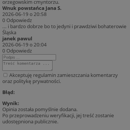
orzegowskim cmyntorzu.
_ga
1 rok 1 miesiąc
Ta 
Google LLC
Wnuk powstańca Jana S.
pow
.rudaslaska.com.pl
2026-06-19 o 20:58
Uni
sta
MUID
1 rok
Microsoft
0
Odpowiedz
pow
Corporation
... i bardzo dobrze bo to jedyni i prawdziwi bohaterowie
usł
.clarity.ms
Ten
Śląska
roz
janek pawul
uży
prz
2026-06-19 o 20:04
wyg
0
Odpowiedz
iden
on 
żąd
słu
dot
ses
Akceptuję regulamin zamieszczania komentarzy
rap
wit
SM
.c.clarity.ms
Sesja
oraz politykę prywatności.
_ga_ES69V3SCKQ
.rudaslaska.com.pl
1 rok 1 miesiąc
Ten
prz
Błąd:
utr
Wynik:
OAID
1 rok
Pow
OpenX
rek
Technologies Inc.
Opinia została pomyślnie dodana.
ANONCHK
9 minut 58
Microsoft
dla
reklama.silnet.pl
sekund
Corporation
Po przeprowadzeniu weryfikacji, jej treść zostanie
czy
.c.clarity.ms
okr
udostępniona publicznie.
uży
zwi