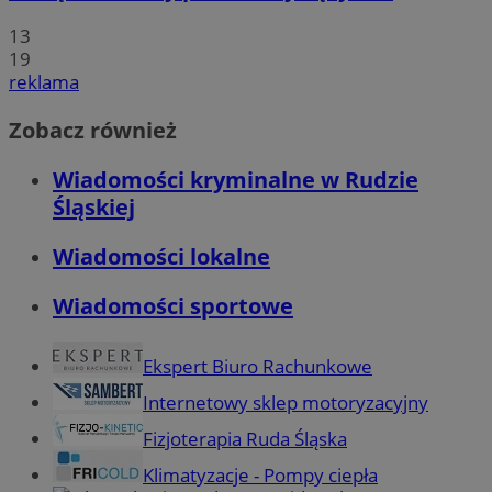
13
19
reklama
Zobacz również
Wiadomości kryminalne w Rudzie
Śląskiej
Wiadomości lokalne
Wiadomości sportowe
Ekspert Biuro Rachunkowe
Internetowy sklep motoryzacyjny
Fizjoterapia Ruda Śląska
Klimatyzacje - Pompy ciepła