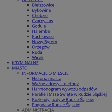
Bielszowice
Bykowina
Chebzie
Czarny Las
Godula
Halemba
Kochłowice
Nowy Bytom
Orzegów
Ruda
Wirek
KRYMINALNE
MIASTO
INFORMACJE O MIEŚCIE
Historia miasta
Ważne adresy i telefony
Harmonogram wywozu odpadów
Parafie i Msze Święte w Rudzie Śląskiej
Rozkłady jazdy w Rudzie Śląskiej
Pogoda w Rudzie Śląskiej
ADMINISTRACJA