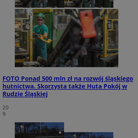
FOTO
Ponad 500 mln zł na rozwój śląskiego
hutnictwa. Skorzysta także Huta Pokój w
Rudzie Śląskiej
20
9