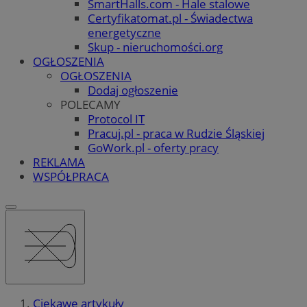
SmartHalls.com - Hale stalowe
Certyfikatomat.pl - Świadectwa
energetyczne
Skup - nieruchomości.org
OGŁOSZENIA
OGŁOSZENIA
Dodaj ogłoszenie
POLECAMY
Protocol IT
Pracuj.pl - praca w Rudzie Śląskiej
GoWork.pl - oferty pracy
REKLAMA
WSPÓŁPRACA
Ciekawe artykuły