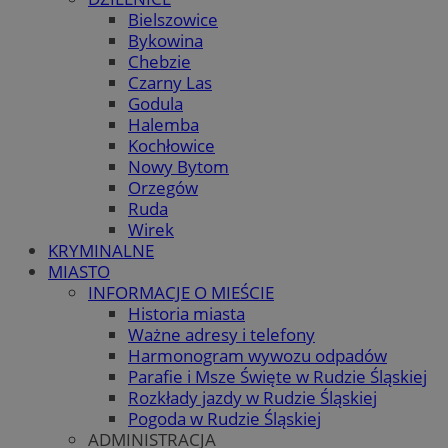
Bielszowice
Bykowina
Chebzie
Czarny Las
Godula
Halemba
Kochłowice
Nowy Bytom
Orzegów
Ruda
Wirek
KRYMINALNE
MIASTO
INFORMACJE O MIEŚCIE
Historia miasta
Ważne adresy i telefony
Harmonogram wywozu odpadów
Parafie i Msze Święte w Rudzie Śląskiej
Rozkłady jazdy w Rudzie Śląskiej
Pogoda w Rudzie Śląskiej
ADMINISTRACJA