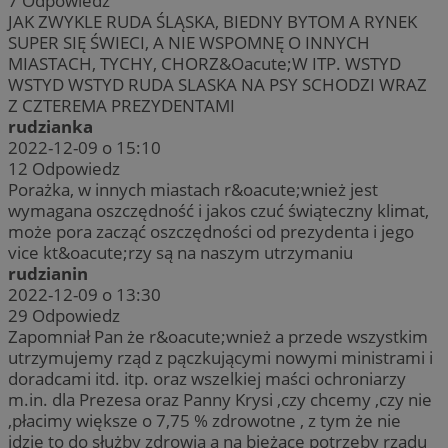
7
Odpowiedz
JAK ZWYKLE RUDA ŚLĄSKA, BIEDNY BYTOM A RYNEK
SUPER SIĘ ŚWIECI, A NIE WSPOMNĘ O INNYCH
MIASTACH, TYCHY, CHORZ&Oacute;W ITP. WSTYD
WSTYD WSTYD RUDA SLASKA NA PSY SCHODZI WRAZ
Z CZTEREMA PREZYDENTAMI
rudzianka
2022-12-09 o 15:10
12
Odpowiedz
Porażka, w innych miastach r&oacute;wnież jest
wymagana oszczędność i jakos czuć świąteczny klimat,
może pora zacząć oszczędności od prezydenta i jego
vice kt&oacute;rzy są na naszym utrzymaniu
rudzianin
2022-12-09 o 13:30
29
Odpowiedz
Zapomniał Pan że r&oacute;wnież a przede wszystkim
utrzymujemy rząd z pączkującymi nowymi ministrami i
doradcami itd. itp. oraz wszelkiej maści ochroniarzy
m.in. dla Prezesa oraz Panny Krysi ,czy chcemy ,czy nie
,płacimy większe o 7,75 % zdrowotne , z tym że nie
idzie to do służby zdrowia a na bieżące potrzeby rządu