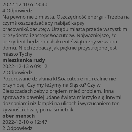
2022-12-10 o 23:40
4
Odpowiedz
Na pewno nie z miasta. Oszczędność energii - Trzeba na
czymś oszczędzać aby nabijać kapsy
pracownik&oacute;w Urzędu miasta przede wszystkim
prezydenta i zastępc&oacute;w. Najważniejsze, że
prezydent będzie miał akcent świąteczny w swoim
domu. Niech zobaczy jak pięknie przystrojone jest
miasto Tychy
mieszkanka rudy
2022-12-13 o 09:12
2
Odpowiedz
Pozorowane działania kt&oacute;re nic realnie nie
przyniosą. Czy my leżymy na Śląsku? Czy w
Bieszczadach żeby z prądem mieć problem. Inna
sprawa że dawniej udane święta mierzyło się innymi
doznaniami niż lampki na ulicach i wyrzucaniem ton
żywności chwilę po na śmietnik.
ober mensch
2022-12-10 o 12:47
2
Odpowiedz