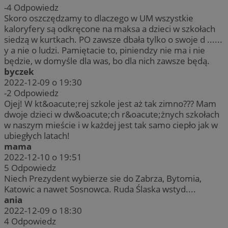
-4
Odpowiedz
Skoro oszczędzamy to dlaczego w UM wszystkie
kaloryfery są odkręcone na maksa a dzieci w szkołach
siedzą w kurtkach. PO zawsze dbała tylko o swoje d ......
y a nie o ludzi. Pamiętacie to, piniendzy nie ma i nie
będzie, w domyśle dla was, bo dla nich zawsze będą.
byczek
2022-12-09 o 19:30
-2
Odpowiedz
Ojej! W kt&oacute;rej szkole jest aż tak zimno??? Mam
dwoje dzieci w dw&oacute;ch r&oacute;żnych szkołach
w naszym mieście i w każdej jest tak samo ciepło jak w
ubiegłych latach!
mama
2022-12-10 o 19:51
5
Odpowiedz
Niech Prezydent wybierze sie do Zabrza, Bytomia,
Katowic a nawet Sosnowca. Ruda Ślaska wstyd....
ania
2022-12-09 o 18:30
4
Odpowiedz