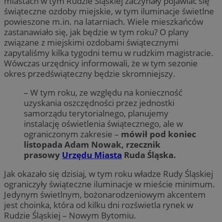
miastach w tym Rudzie Śląskiej zaczynały pojawiać się
świąteczne ozdoby miejskie, w tym iluminacje świetlne
powieszone m.in. na latarniach. Wiele mieszkańców
zastanawiało się, jak będzie w tym roku? O plany
związane z miejskimi ozdobami świątecznymi
zapytaliśmy kilka tygodni temu w rudzkim magistracie.
Wówczas urzędnicy informowali, że w tym sezonie
okres przedświąteczny będzie skromniejszy.
– W tym roku, ze względu na konieczność
uzyskania oszczędności przez jednostki
samorządu terytorialnego, planujemy
instalację oświetlenia świątecznego, ale w
ograniczonym zakresie –
mówił pod koniec
listopada Adam Nowak, rzecznik
prasowy
Urzędu Miasta
Ruda Śląska.
Jak okazało się dzisiaj, w tym roku władze Rudy Śląskiej
ograniczyły świąteczne iluminacje w mieście minimum.
Jedynym świetlnym, bożonarodzeniowym akcentem
jest choinka, która od kilku dni rozświetla rynek w
Rudzie Śląskiej – Nowym Bytomiu.