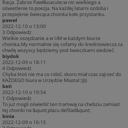
Racja. Zabrze Pawł&oacute;w nic wielkiego a
oświetlenie to poezja. Na każdej latarni ozdoba i
przepięknie świecąca choinka koło przystanku.
paweł
2022-12-10 o 13:00
3
Odpowiedz
Wielkie oszędzanie a w UM w każdym biurze
choinka.My normalnie się cofamy do średniowiecza za
chwilę wszyscy będziemy pod świeczkami siedzieć.
biydok
2022-12-09 o 18:11
4
Odpowiedz
Chyba ktoś nie ma co robić, skoro miał czas zajrzeć do
KAŻDEGO biura w Urzędzie Miasta!:))))
beti
2022-12-10 o 19:54
1
Odpowiedz
To już mogli oświetlić ten tramwaj na chebziu zamiast
tej choinki na &quot;placu defilad&quot;
binia
2022-12-09 o 16:15