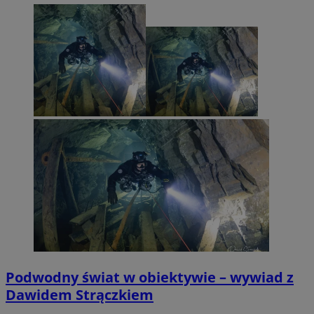
Podwodny świat w obiektywie – wywiad z
Dawidem Strączkiem