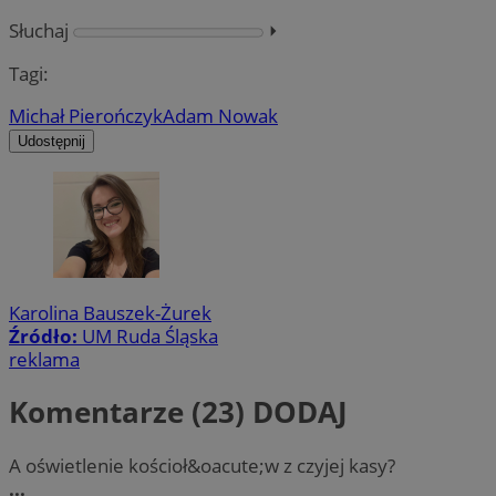
Słuchaj
⏵︎
Tagi:
Michał Pierończyk
Adam Nowak
Udostępnij
Karolina Bauszek-Żurek
Źródło:
UM Ruda Śląska
reklama
Komentarze (23)
DODAJ
A oświetlenie kościoł&oacute;w z czyjej kasy?
...