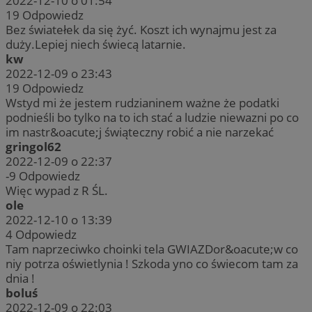
2022-12-10 o 01:54
19
Odpowiedz
Bez światełek da się żyć. Koszt ich wynajmu jest za
duży.Lepiej niech świecą latarnie.
kw
2022-12-09 o 23:43
19
Odpowiedz
Wstyd mi że jestem rudzianinem ważne że podatki
podnieśli bo tylko na to ich stać a ludzie niewazni po co
im nastr&oacute;j świąteczny robić a nie narzekać
gringol62
2022-12-09 o 22:37
-9
Odpowiedz
Więc wypad z R ŚL.
ole
2022-12-10 o 13:39
4
Odpowiedz
Tam naprzeciwko choinki tela GWIAZDor&oacute;w co
niy potrza oświetlynia ! Szkoda yno co świecom tam za
dnia !
boluś
2022-12-09 o 22:03