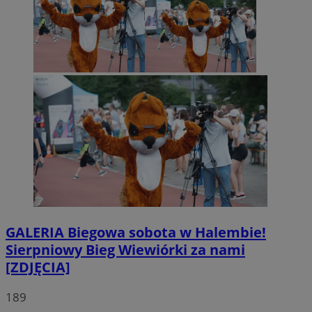
GALERIA
Biegowa sobota w Halembie!
Sierpniowy Bieg Wiewiórki za nami
[ZDJĘCIA]
189