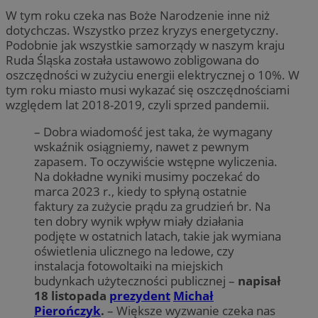
W tym roku czeka nas Boże Narodzenie inne niż
dotychczas. Wszystko przez kryzys energetyczny.
Podobnie jak wszystkie samorządy w naszym kraju
Ruda Śląska została ustawowo zobligowana do
oszczędności w zużyciu energii elektrycznej o 10%. W
tym roku miasto musi wykazać się oszczędnościami
względem lat 2018-2019, czyli sprzed pandemii.
– Dobra wiadomość jest taka, że wymagany
wskaźnik osiągniemy, nawet z pewnym
zapasem. To oczywiście wstępne wyliczenia.
Na dokładne wyniki musimy poczekać do
marca 2023 r., kiedy to spłyną ostatnie
faktury za zużycie prądu za grudzień br. Na
ten dobry wynik wpływ miały działania
podjęte w ostatnich latach, takie jak wymiana
oświetlenia ulicznego na ledowe, czy
instalacja fotowoltaiki na miejskich
budynkach użyteczności publicznej –
napisał
18 listopada
prezydent
Michał
Pierończyk
.
– Większe wyzwanie czeka nas