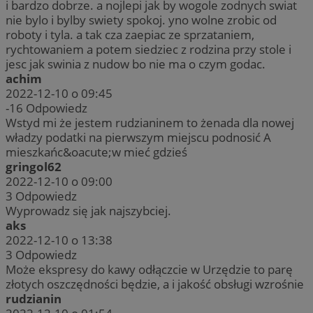
i bardzo dobrze. a nojlepi jak by wogole zodnych swiat
nie bylo i bylby swiety spokoj. yno wolne zrobic od
roboty i tyla. a tak cza zaepiac ze sprzataniem,
rychtowaniem a potem siedziec z rodzina przy stole i
jesc jak swinia z nudow bo nie ma o czym godac.
achim
2022-12-10 o 09:45
-16
Odpowiedz
Wstyd mi że jestem rudzianinem to żenada dla nowej
władzy podatki na pierwszym miejscu podnosić A
mieszkańc&oacute;w mieć gdzieś
gringol62
2022-12-10 o 09:00
3
Odpowiedz
Wyprowadz się jak najszybciej.
aks
2022-12-10 o 13:38
3
Odpowiedz
Może ekspresy do kawy odłączcie w Urzędzie to parę
złotych oszczędności będzie, a i jakość obsługi wzrośnie
rudzianin