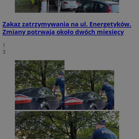
Zakaz zatrzymywania na ul. Energetyków.
Zmiany potrwają około dwóch miesięcy
1
3