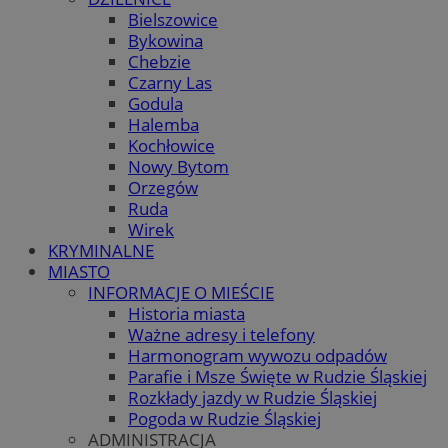
Bielszowice
Bykowina
Chebzie
Czarny Las
Godula
Halemba
Kochłowice
Nowy Bytom
Orzegów
Ruda
Wirek
KRYMINALNE
MIASTO
INFORMACJE O MIEŚCIE
Historia miasta
Ważne adresy i telefony
Harmonogram wywozu odpadów
Parafie i Msze Święte w Rudzie Śląskiej
Rozkłady jazdy w Rudzie Śląskiej
Pogoda w Rudzie Śląskiej
ADMINISTRACJA