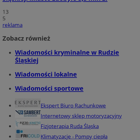
13
5
reklama
Zobacz również
Wiadomości kryminalne w Rudzie
Śląskiej
Wiadomości lokalne
Wiadomości sportowe
Ekspert Biuro Rachunkowe
Internetowy sklep motoryzacyjny
Fizjoterapia Ruda Śląska
Klimatyzacje - Pompy ciepła