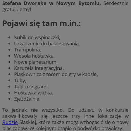
Stefana Dworaka w Nowym Bytomiu.
Serdecznie
gratulujemy!
Pojawi się tam m.in.:
Kubik do wspinaczki,
Urządzenie do balansowania,
Trampolina,
Wesoła huśtawka,
Nowe planetarium,
Karuzela integracyjna,
Piaskownica z torem do gry w kapsle,
Tuby,
Tablice z grami,
Huśtawka ważka,
Zjeżdżalnia.
To jednak nie wszystko. Do udziału w konkursie
zakwalifikowały się jeszcze trzy inne lokalizacje w
Rudzie
Śląskiej, które także mogą wzbogacić się o nowy
plac zabaw. W kolejnym etapie o podwórko powalczy: