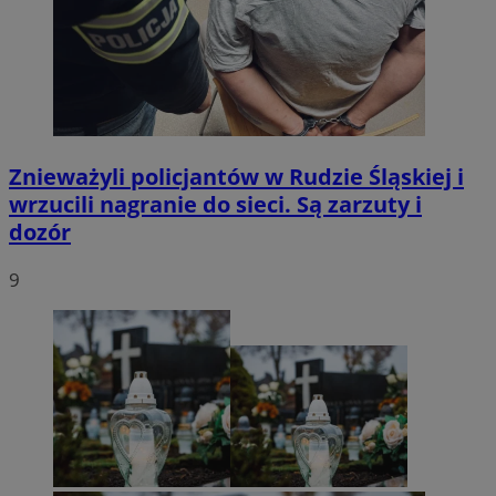
Znieważyli policjantów w Rudzie Śląskiej i
wrzucili nagranie do sieci. Są zarzuty i
dozór
9