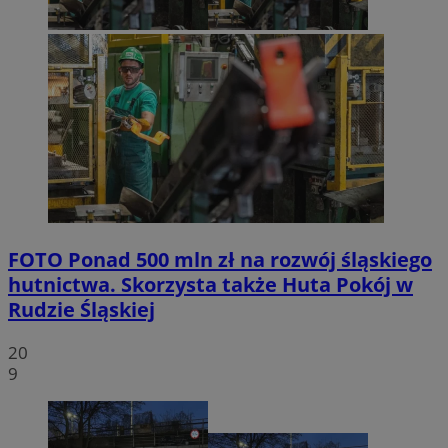
FOTO
Ponad 500 mln zł na rozwój śląskiego
hutnictwa. Skorzysta także Huta Pokój w
Rudzie Śląskiej
20
9