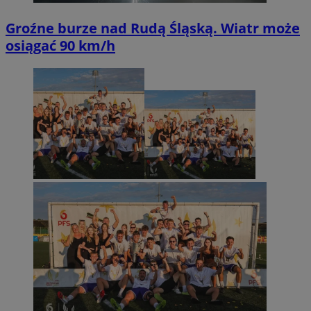
Groźne burze nad Rudą Śląską. Wiatr może
osiągać 90 km/h