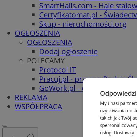
SmartHalls.com - Hale stalo
Certyfikatomat.pl - Świadec
Skup - nieruchomości.org
OGŁOSZENIA
OGŁOSZENIA
Dodaj ogłoszenie
POLECAMY
Protocol IT
Pracuj.pl - praca w Rudzie Ślą
GoWork.pl - oferty pracy
Odpowiedzia
REKLAMA
My i nasi partne
WSPÓŁPRACA
uzyskiwania dost
takich jak Twój a
spersonalizowanyc
usług.
Dostawcy s