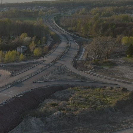
tyfikator sesji.
tyfikator sesji.
tyfikator sesji.
 celów
a, zapewniając, że
i, a ich dane są
przez witrynę
sług.
iania ludzi i botów.
ernetowej, ponieważ
aportów na temat
towej.
iania ludzi i botów.
ernetowej, ponieważ
aportów na temat
towej.
o przechowywania
watności dla ich
dane dotyczące
olityki i
ając, że ich
e w przyszłych
zez usługę Cookie-