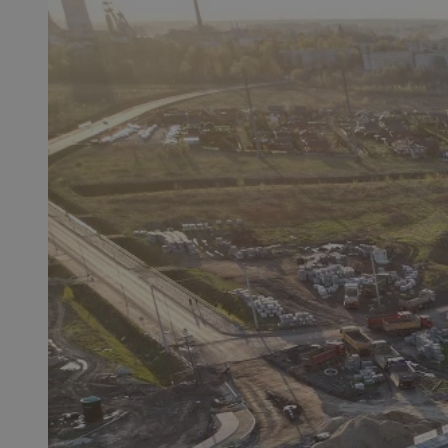
SessID
QeSessID
MvSessID
msToken
__cf_bm
__cf_bm
VISITOR_PRIVACY_
CookieScriptConse