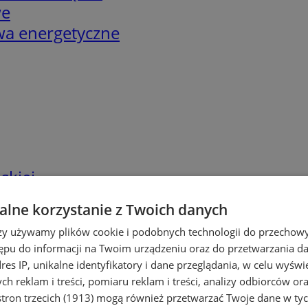
we
twa energetyczne
skiej
lne korzystanie z Twoich danych
rzy używamy plików cookie i podobnych technologii do przechow
ępu do informacji na Twoim urządzeniu oraz do przetwarzania 
dres IP, unikalne identyfikatory i dane przeglądania, w celu wyświ
h reklam i treści, pomiaru reklam i treści, analizy odbiorców or
tron trzecich (1913)
mogą również przetwarzać Twoje dane w tych