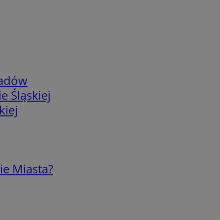
adów
e Śląskiej
kiej
ie Miasta?