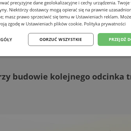
wać precyzyjne dane geolokalizacyjne i cechy urządzenia. Twoje
tryny. Niektórzy dostawcy mogą opierać się na prawnie uzasadnio
ie; masz prawo sprzeciwić się temu w
Ustawieniach reklam
. Może
woją zgodę w
Ustawieniach plików cookie
.
Polityka prywatności
EGÓŁY
ODRZUĆ WSZYSTKIE
PRZEJDŹ 
budowie kolejnego odcinka trasy N-S
Wydajność
Targetowanie
Funkcjonalność
Ni
rzy budowie kolejnego odcinka t
ezbędne
Wydajność
Targetowanie
Funkcjonalność
Niesklasyfikow
ie umożliwiają korzystanie z podstawowych funkcji strony internetowej, takich jak log
Bez niezbędnych plików cookie nie można prawidłowo korzystać ze strony internetowe
Provider
/
Okres
Opis
Domena
przechowywania