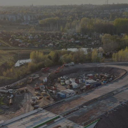
rudaslaska.com.pl
1 rok
Ten plik cookie przechowuje iden
rudaslaska.com.pl
1 rok
Ten plik cookie przechowuje iden
rudaslaska.com.pl
1 rok
Ten plik cookie przechowuje iden
.tiktok.com
1 tydzień 3 dni
Ten plik cookie jest używany do
uwierzytelniania i bezpieczeństw
użytkownicy pozostają zalogowan
zabezpieczone, jak poruszać się 
internetową lub interakcji z jej u
30 minut
Ten plik cookie służy do rozróżn
Cloudflare Inc.
Jest to korzystne dla strony int
.x.com
umożliwia tworzenie ważnych r
korzystania z jej witryny interne
29 minut 59
Ten plik cookie służy do rozróżn
Cloudflare Inc.
sekund
Jest to korzystne dla strony int
.twitter.com
umożliwia tworzenie ważnych r
korzystania z jej witryny interne
Polityce prywatności Google
METADATA
5 miesięcy 4
Ten plik cookie jest używany d
YouTube
tygodnie
zgody użytkownika i wyboru pry
.youtube.com
interakcji z witryną. Rejestruje 
zgody odwiedzającego na różne p
ustawienia prywatności, zapewni
preferencje zostaną uhonorowan
sesjach.
nt
4 tygodnie 2 dni
Ten plik cookie jest używany pr
CookieScript