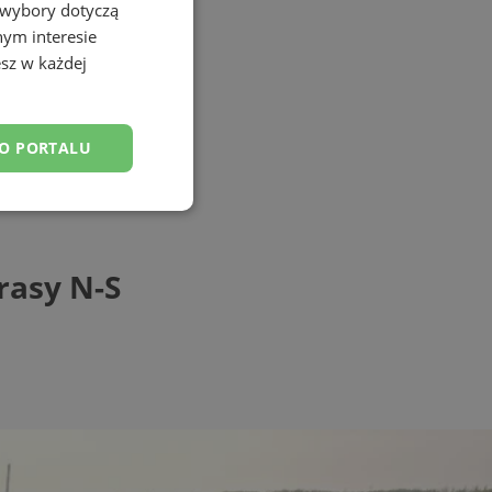
 wybory dotyczą
nym interesie
sz w każdej
DO PORTALU
esklasyfikowane
rasy N-S
ane
owanie użytkownika i
j.