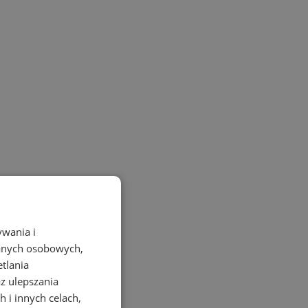
ywania i
danych osobowych,
etlania
az ulepszania
 i innych celach,