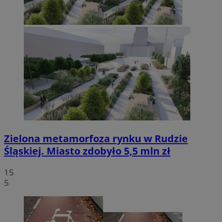
Zielona metamorfoza rynku w Rudzie
Śląskiej. Miasto zdobyło 5,5 mln zł
15
5