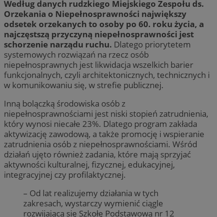
Według danych rudzkiego Miejskiego Zespołu ds.
Orzekania o Niepełnosprawności największy
odsetek orzekanych to osoby po 60. roku życia, a
najczęstszą przyczyną niepełnosprawności jest
schorzenie narządu ruchu.
Dlatego priorytetem
systemowych rozwiązań na rzecz osób
niepełnosprawnych jest likwidacja wszelkich barier
funkcjonalnych, czyli architektonicznych, technicznych i
w komunikowaniu się, w strefie publicznej.
Inną bolączką środowiska osób z
niepełnosprawnościami jest niski stopień zatrudnienia,
który wynosi niecałe 23%. Dlatego program zakłada
aktywizację zawodową, a także promocję i wspieranie
zatrudnienia osób z niepełnosprawnościami. Wśród
działań ujęto również zadania, które mają sprzyjać
aktywności kulturalnej, fizycznej, edukacyjnej,
integracyjnej czy profilaktycznej.
– Od lat realizujemy działania w tych
zakresach, wystarczy wymienić ciągle
rozwijającą się Szkołę Podstawową nr 12