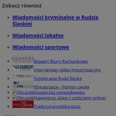
Zobacz również
Wiadomości kryminalne w Rudzie
Śląskiej
Wiadomości lokalne
Wiadomości sportowe
Ekspert Biuro Rachunkowe
Internetowy sklep motoryzacyjny
Fizjoterapia Ruda Śląska
Klimatyzacje - Pompy ciepła
Książeczka sanepidowska
Największy sklep z częściami online!
Tradycyjna polska pizza