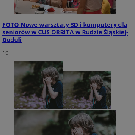
FOTO
Nowe warsztaty 3D i komputery dla
seniorów w CUS ORBITA w Rudzie Śląskiej-
Goduli
10