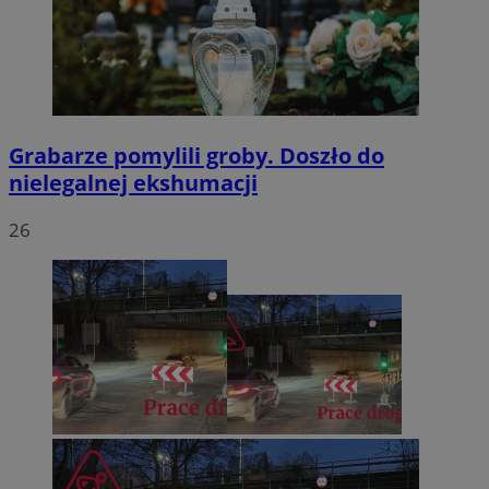
Grabarze pomylili groby. Doszło do
nielegalnej ekshumacji
26