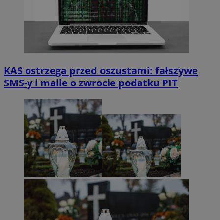
KAS ostrzega przed oszustami: fałszywe
SMS-y i maile o zwrocie podatku PIT