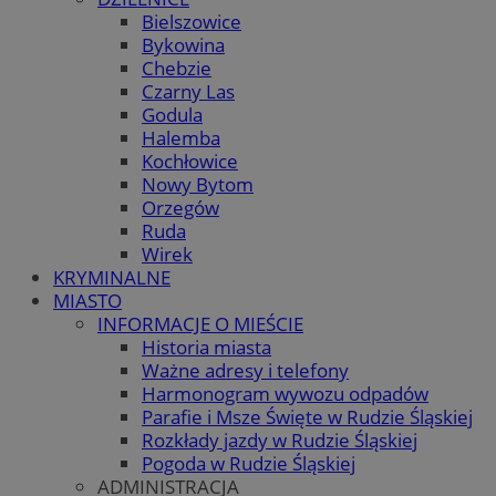
Bielszowice
Bykowina
Chebzie
Czarny Las
Godula
Halemba
Kochłowice
Nowy Bytom
Orzegów
Ruda
Wirek
KRYMINALNE
MIASTO
INFORMACJE O MIEŚCIE
Historia miasta
Ważne adresy i telefony
Harmonogram wywozu odpadów
Parafie i Msze Święte w Rudzie Śląskiej
Rozkłady jazdy w Rudzie Śląskiej
Pogoda w Rudzie Śląskiej
ADMINISTRACJA