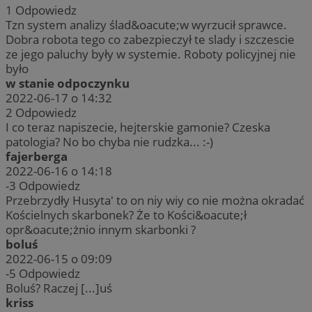
1
Odpowiedz
Tzn system analizy ślad&oacute;w wyrzucił sprawce.
Dobra robota tego co zabezpieczył te slady i szczescie
ze jego paluchy były w systemie. Roboty policyjnej nie
było
w stanie odpoczynku
2022-06-17 o 14:32
2
Odpowiedz
I co teraz napiszecie, hejterskie gamonie? Czeska
patologia? No bo chyba nie rudzka... :-)
fajerberga
2022-06-16 o 14:18
-3
Odpowiedz
Przebrzydły Husyta' to on niy wiy co nie można okradać
Kościelnych skarbonek? Że to Kości&oacute;ł
opr&oacute;żnio innym skarbonki ?
boluś
2022-06-15 o 09:09
-5
Odpowiedz
Boluś? Raczej [...]uś
kriss