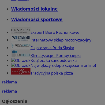
Wiadomości lokalne
Wiadomości sportowe
Ekspert Biuro Rachunkowe
Internetowy sklep motoryzacyjny
Fizjoterapia Ruda Śląska
Klimatyzacje - Pompy ciepła
Książeczka sanepidowska
Największy sklep z częściami online!
Tradycyjna polska pizza
reklama
reklama
Ogłoszenia