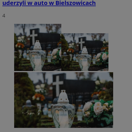
uderzyli w auto w Bielszowicach
4