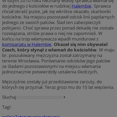
W lutym 2010 roku nieznany wtedy sprawca włamał się
do jednego z kościołów w rudzkiej
Halembie
. Sprawca
chciał okraść puste, jak się wkrótce okazało, skarbonki
kościelne. Na miejscu pozostawił odcisk linii papilarnych
jednego ze swoich palców. Ślad ten zabezpieczyli
policjanci. Choć sprawa przez ponad dekadę nie została
rozwiązana, stróże prawa o niej nie zapomnieli. W
końcu na trop włamywacza wpadli mundurowi z
komisariatu w Halembie
.
Okazał się nim obywatel
Czech, który słynął z włamań do kościołów
. W maju
br. poszukiwany mężczyzna został zatrzymany na
terenie Wrocławia. Porównanie odcisków jego palców
ze śladami pozostawionymi na miejscu włamania
jednoznacznie potwierdziły ustalenia śledczych.
Mężczyźnie zostały już przedstawione zarzuty, do
których się przyznał. Teraz grozi mu do 10 lat więzienia.
Słuchaj
⏵︎
Tagi:
policja
Zatrzymanie
włamanie