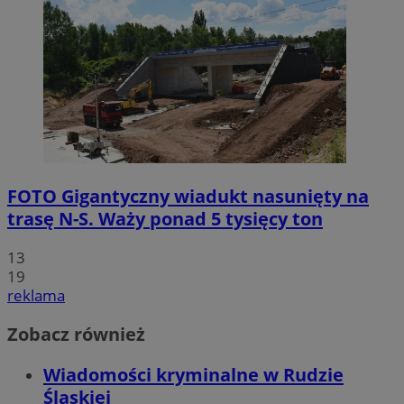
FOTO
Gigantyczny wiadukt nasunięty na
trasę N-S. Waży ponad 5 tysięcy ton
13
19
reklama
Zobacz również
Wiadomości kryminalne w Rudzie
Śląskiej