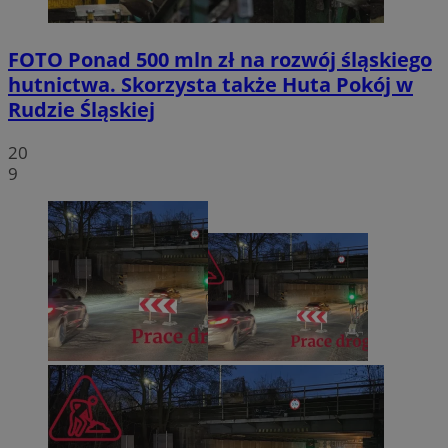
FOTO
Ponad 500 mln zł na rozwój śląskiego
hutnictwa. Skorzysta także Huta Pokój w
Rudzie Śląskiej
20
9