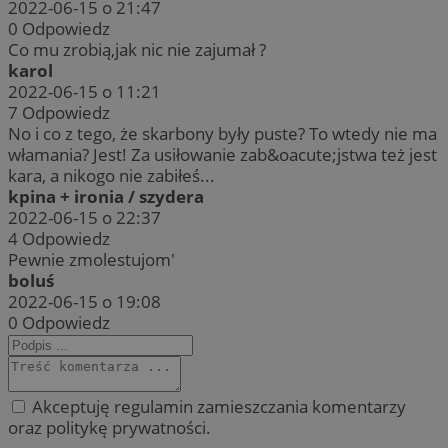
2022-06-15 o 21:47
0
Odpowiedz
Co mu zrobią,jak nic nie zajumał ?
karol
2022-06-15 o 11:21
7
Odpowiedz
No i co z tego, że skarbony były puste? To wtedy nie ma
włamania? Jest! Za usiłowanie zab&oacute;jstwa też jest
kara, a nikogo nie zabiłeś...
kpina + ironia / szydera
2022-06-15 o 22:37
4
Odpowiedz
Pewnie zmolestujom'
boluś
2022-06-15 o 19:08
0
Odpowiedz
Akceptuję regulamin zamieszczania komentarzy
oraz politykę prywatności.