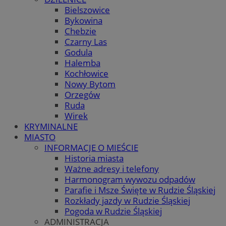
Bielszowice
Bykowina
Chebzie
Czarny Las
Godula
Halemba
Kochłowice
Nowy Bytom
Orzegów
Ruda
Wirek
KRYMINALNE
MIASTO
INFORMACJE O MIEŚCIE
Historia miasta
Ważne adresy i telefony
Harmonogram wywozu odpadów
Parafie i Msze Święte w Rudzie Śląskiej
Rozkłady jazdy w Rudzie Śląskiej
Pogoda w Rudzie Śląskiej
ADMINISTRACJA