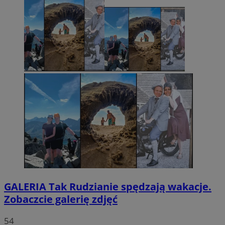
GALERIA
Tak Rudzianie spędzają wakacje.
Zobaczcie galerię zdjęć
54