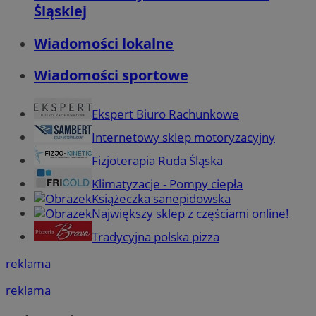
Śląskiej
Wiadomości lokalne
Wiadomości sportowe
Ekspert Biuro Rachunkowe
Internetowy sklep motoryzacyjny
Fizjoterapia Ruda Śląska
Klimatyzacje - Pompy ciepła
Książeczka sanepidowska
Największy sklep z częściami online!
Tradycyjna polska pizza
reklama
reklama