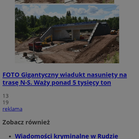
FOTO
Gigantyczny wiadukt nasunięty na
trasę N-S. Waży ponad 5 tysięcy ton
13
19
reklama
Zobacz również
Wiadomości kryminalne w Rudzie