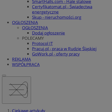
SmartHalls.com - Hale stalowe
Certyfikatomat.pl - Świadectwa
energetyczne
Skup - nieruchomości.org
OGŁOSZENIA
OGŁOSZENIA
Dodaj ogłoszenie
POLECAMY
Protocol IT
Pracuj.pl - praca w Rudzie Śląskiej
GoWork.pl - oferty pracy
REKLAMA
WSPÓŁPRACA
Ciekawe artykuły