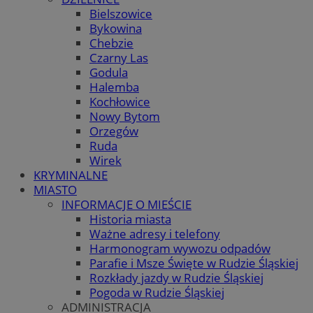
Bielszowice
Bykowina
Chebzie
Czarny Las
Godula
Halemba
Kochłowice
Nowy Bytom
Orzegów
Ruda
Wirek
KRYMINALNE
MIASTO
INFORMACJE O MIEŚCIE
Historia miasta
Ważne adresy i telefony
Harmonogram wywozu odpadów
Parafie i Msze Święte w Rudzie Śląskiej
Rozkłady jazdy w Rudzie Śląskiej
Pogoda w Rudzie Śląskiej
ADMINISTRACJA