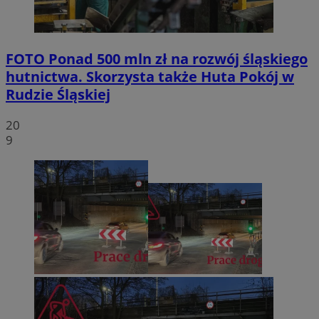
FOTO
Ponad 500 mln zł na rozwój śląskiego
hutnictwa. Skorzysta także Huta Pokój w
Rudzie Śląskiej
20
9