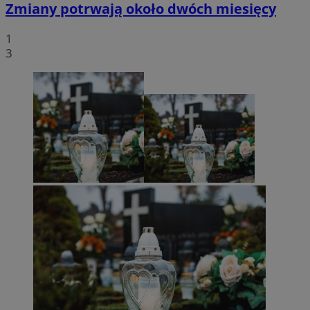
Zmiany potrwają około dwóch miesięcy
1
3