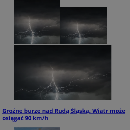
Groźne burze nad Rudą Śląską. Wiatr może
osiągać 90 km/h