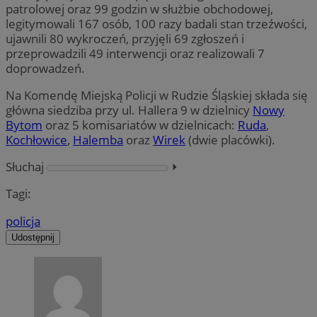
patrolowej oraz 99 godzin w służbie obchodowej,
legitymowali 167 osób, 100 razy badali stan trzeźwości,
ujawnili 80 wykroczeń, przyjęli 69 zgłoszeń i
przeprowadzili 49 interwencji oraz realizowali 7
doprowadzeń.
Na Komendę Miejską Policji w Rudzie Śląskiej składa się
główna siedziba przy ul. Hallera 9 w dzielnicy
Nowy
Bytom
oraz 5 komisariatów w dzielnicach:
Ruda
,
Kochłowice
,
Halemba
oraz
Wirek
(dwie placówki).
Słuchaj
⏵︎
Tagi:
policja
Udostępnij