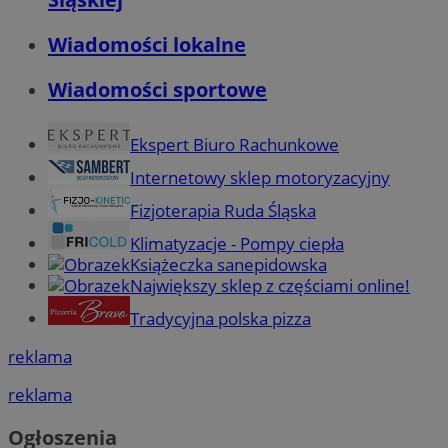
Wiadomości lokalne
Wiadomości sportowe
Ekspert Biuro Rachunkowe
Internetowy sklep motoryzacyjny
Fizjoterapia Ruda Śląska
Klimatyzacje - Pompy ciepła
Książeczka sanepidowska
Największy sklep z częściami online!
Tradycyjna polska pizza
reklama
reklama
Ogłoszenia