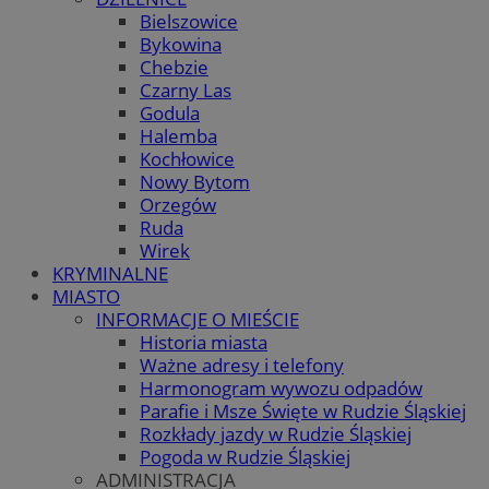
Bielszowice
Bykowina
Chebzie
Czarny Las
Godula
Halemba
Kochłowice
Nowy Bytom
Orzegów
Ruda
Wirek
KRYMINALNE
MIASTO
INFORMACJE O MIEŚCIE
Historia miasta
Ważne adresy i telefony
Harmonogram wywozu odpadów
Parafie i Msze Święte w Rudzie Śląskiej
Rozkłady jazdy w Rudzie Śląskiej
Pogoda w Rudzie Śląskiej
ADMINISTRACJA