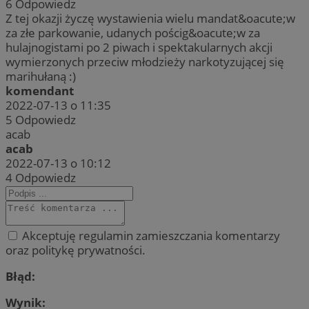
6
Odpowiedz
Z tej okazji życzę wystawienia wielu mandat&oacute;w
za złe parkowanie, udanych pościg&oacute;w za
hulajnogistami po 2 piwach i spektakularnych akcji
wymierzonych przeciw młodzieży narkotyzującej się
marihułaną :)
komendant
2022-07-13 o 11:35
5
Odpowiedz
acab
acab
2022-07-13 o 10:12
4
Odpowiedz
Akceptuję regulamin zamieszczania komentarzy
oraz politykę prywatności.
Błąd:
Wynik: