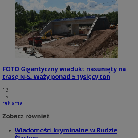
FOTO
Gigantyczny wiadukt nasunięty na
trasę N-S. Waży ponad 5 tysięcy ton
13
19
reklama
Zobacz również
Wiadomości kryminalne w Rudzie
Śląskiej