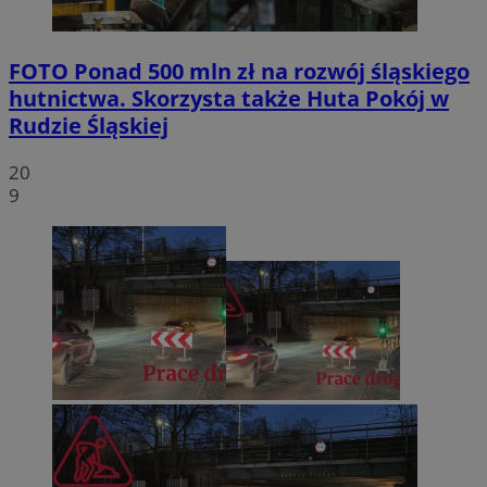
FOTO
Ponad 500 mln zł na rozwój śląskiego
hutnictwa. Skorzysta także Huta Pokój w
Rudzie Śląskiej
20
9