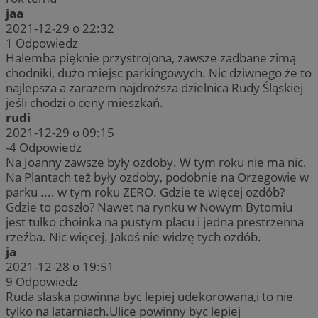
jaa
2021-12-29 o 22:32
1
Odpowiedz
Halemba pięknie przystrojona, zawsze zadbane zimą
chodniki, dużo miejsc parkingowych. Nic dziwnego że to
najlepsza a zarazem najdroższa dzielnica Rudy Śląskiej
jeśli chodzi o ceny mieszkań.
rudi
2021-12-29 o 09:15
-4
Odpowiedz
Na Joanny zawsze były ozdoby. W tym roku nie ma nic.
Na Plantach też były ozdoby, podobnie na Orzegowie w
parku .... w tym roku ZERO. Gdzie te więcej ozdób?
Gdzie to poszło? Nawet na rynku w Nowym Bytomiu
jest tulko choinka na pustym placu i jedna prestrzenna
rzeźba. Nic więcej. Jakoś nie widzę tych ozdób.
ja
2021-12-28 o 19:51
9
Odpowiedz
Ruda slaska powinna byc lepiej udekorowana,i to nie
tylko na latarniach.Ulice powinny byc lepiej