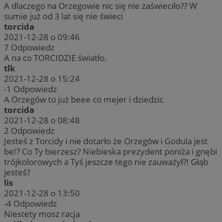
A dlaczego na Orzegowie nic się nie zaświeciło?? W
sumie już od 3 lat się nie świeci
torcida
2021-12-28 o 09:46
7
Odpowiedz
A na co TORCIDZIE światło.
tlk
2021-12-28 o 15:24
-1
Odpowiedz
A Orzegów to już beee co mejer i dziedzic
torcida
2021-12-28 o 08:48
2
Odpowiedz
Jesteś z Torcidy i nie dotarło że Orzegów i Godula jest
be!? Co Ty bierzesz? Niebieska prezydent poniża i gnębi
trójkolorowych a Tyś jeszcze tego nie zauważył?! Głąb
jesteś?
lis
2021-12-28 o 13:50
-4
Odpowiedz
Niestety mosz racja