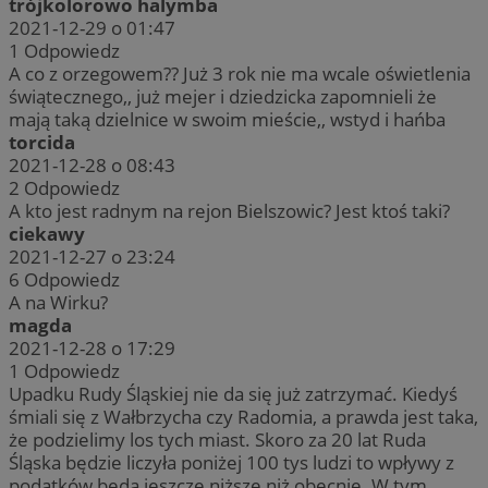
trójkolorowo halymba
2021-12-29 o 01:47
1
Odpowiedz
A co z orzegowem?? Już 3 rok nie ma wcale oświetlenia
świątecznego,, już mejer i dziedzicka zapomnieli że
mają taką dzielnice w swoim mieście,, wstyd i hańba
torcida
2021-12-28 o 08:43
2
Odpowiedz
A kto jest radnym na rejon Bielszowic? Jest ktoś taki?
ciekawy
2021-12-27 o 23:24
6
Odpowiedz
A na Wirku?
magda
2021-12-28 o 17:29
1
Odpowiedz
Upadku Rudy Śląskiej nie da się już zatrzymać. Kiedyś
śmiali się z Wałbrzycha czy Radomia, a prawda jest taka,
że podzielimy los tych miast. Skoro za 20 lat Ruda
Śląska będzie liczyła poniżej 100 tys ludzi to wpływy z
podatków będą jeszcze niższe niż obecnie. W tym