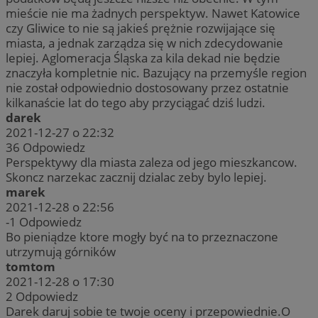
mieście nie ma żadnych perspektyw. Nawet Katowice
czy Gliwice to nie są jakieś prężnie rozwijające się
miasta, a jednak zarządza się w nich zdecydowanie
lepiej. Aglomeracja Śląska za kila dekad nie będzie
znaczyła kompletnie nic. Bazujący na przemyśle region
nie został odpowiednio dostosowany przez ostatnie
kilkanaście lat do tego aby przyciągać dziś ludzi.
darek
2021-12-27 o 22:32
36
Odpowiedz
Perspektywy dla miasta zaleza od jego mieszkancow.
Skoncz narzekac zacznij dzialac zeby bylo lepiej.
marek
2021-12-28 o 22:56
-1
Odpowiedz
Bo pieniądze ktore mogły być na to przeznaczone
utrzymują górników
tomtom
2021-12-28 o 17:30
2
Odpowiedz
Darek daruj sobie te twoje oceny i przepowiednie.O