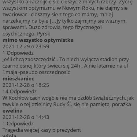
wszystko a zacznijcie sie cieszyc z malych rzeczy. Życzę
wszystkim optymizmu w Nowym Roku, nie dajmy sie
zwariowac i cieszmy sie z tego co mamy, mniej
narzekajmy na byle [...]y tylko zajmijmy sie waznymi
sprawami. Duzo zdrowia, tego fizycznego i
psychicznego. Pyrsk
mimo wszystko optymistka
2021-12-29 o 23:59
1
Odpowiedz
Jeśli chcą zaoszczędzić . To niech wyłącza stadion przy
czarnolesnej który świeci się 24h . A nie latarnie na ul
1maja -pseudo oszczednosic
mieszkaniec
2021-12-28 o 18:25
14
Odpowiedz
W Kochłowicach wogóle nie ma ozdób świątecznych, jak
zwykle o tej dzielnicy Rudy Śl. się nie pamięta, porażka
ewelina
2021-12-28 o 14:43
1
Odpowiedz
Tragedia więcej kasy p prezydent
wiola