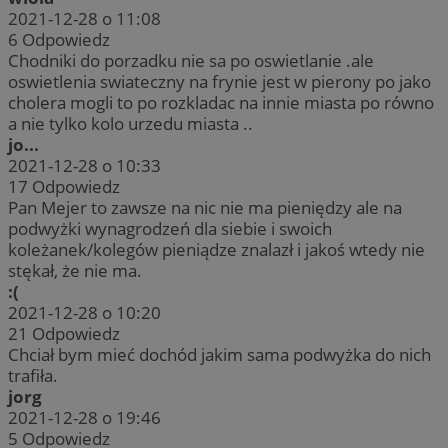
2021-12-28 o 11:08
6
Odpowiedz
Chodniki do porzadku nie sa po oswietlanie .ale
oswietlenia swiateczny na frynie jest w pierony po jako
cholera mogli to po rozkladac na innie miasta po równo
a nie tylko kolo urzedu miasta ..
jo...
2021-12-28 o 10:33
17
Odpowiedz
Pan Mejer to zawsze na nic nie ma pieniędzy ale na
podwyżki wynagrodzeń dla siebie i swoich
koleżanek/kolegów pieniądze znalazł i jakoś wtedy nie
stękał, że nie ma.
:(
2021-12-28 o 10:20
21
Odpowiedz
Chciał bym mieć dochód jakim sama podwyżka do nich
trafiła.
jorg
2021-12-28 o 19:46
5
Odpowiedz