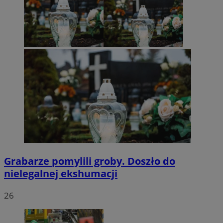
Grabarze pomylili groby. Doszło do
nielegalnej ekshumacji
26