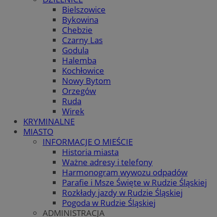
Bielszowice
Bykowina
Chebzie
Czarny Las
Godula
Halemba
Kochłowice
Nowy Bytom
Orzegów
Ruda
Wirek
KRYMINALNE
MIASTO
INFORMACJE O MIEŚCIE
Historia miasta
Ważne adresy i telefony
Harmonogram wywozu odpadów
Parafie i Msze Święte w Rudzie Śląskiej
Rozkłady jazdy w Rudzie Śląskiej
Pogoda w Rudzie Śląskiej
ADMINISTRACJA