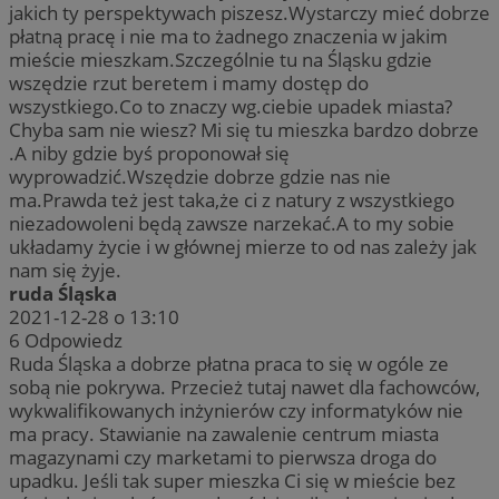
jakich ty perspektywach piszesz.Wystarczy mieć dobrze
płatną pracę i nie ma to żadnego znaczenia w jakim
mieście mieszkam.Szczególnie tu na Śląsku gdzie
wszędzie rzut beretem i mamy dostęp do
wszystkiego.Co to znaczy wg.ciebie upadek miasta?
Chyba sam nie wiesz? Mi się tu mieszka bardzo dobrze
.A niby gdzie byś proponował się
wyprowadzić.Wszędzie dobrze gdzie nas nie
ma.Prawda też jest taka,że ci z natury z wszystkiego
niezadowoleni będą zawsze narzekać.A to my sobie
układamy życie i w głównej mierze to od nas zależy jak
nam się żyje.
ruda Śląska
2021-12-28 o 13:10
6
Odpowiedz
Ruda Śląska a dobrze płatna praca to się w ogóle ze
sobą nie pokrywa. Przecież tutaj nawet dla fachowców,
wykwalifikowanych inżynierów czy informatyków nie
ma pracy. Stawianie na zawalenie centrum miasta
magazynami czy marketami to pierwsza droga do
upadku. Jeśli tak super mieszka Ci się w mieście bez