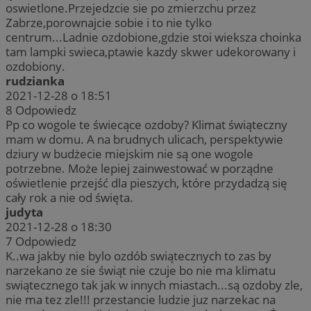
oswietlone.Przejedzcie sie po zmierzchu przez
Zabrze,porownajcie sobie i to nie tylko
centrum...Ladnie ozdobione,gdzie stoi wieksza choinka
tam lampki swieca,ptawie kazdy skwer udekorowany i
ozdobiony.
rudzianka
2021-12-28 o 18:51
8
Odpowiedz
Pp co wogole te świecące ozdoby? Klimat świąteczny
mam w domu. A na brudnych ulicach, perspektywie
dziury w budżecie miejskim nie są one wogole
potrzebne. Może lepiej zainwestować w porządne
oświetlenie przejść dla pieszych, które przydadzą się
cały rok a nie od święta.
judyta
2021-12-28 o 18:30
7
Odpowiedz
K..wa jakby nie bylo ozdób swiątecznych to zas by
narzekano ze sie świąt nie czuje bo nie ma klimatu
swiątecznego tak jak w innych miastach...są ozdoby zle,
nie ma tez zle!!! przestancie ludzie juz narzekac na