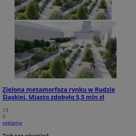
Zielona metamorfoza rynku w Rudzie
Śląskiej. Miasto zdobyło 5,5 mln zł
13
5
reklama
Zobacz również