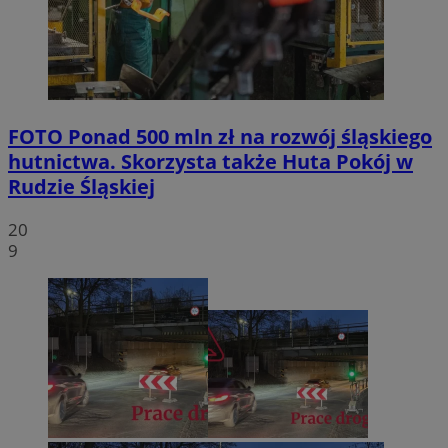
FOTO
Ponad 500 mln zł na rozwój śląskiego
hutnictwa. Skorzysta także Huta Pokój w
Rudzie Śląskiej
20
9