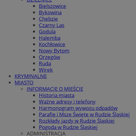
Bielszowice
Bykowina
Chebzie
Czarny Las
Godula
Halemba
Kochłowice
Nowy Bytom
Orzegów
Ruda
Wirek
KRYMINALNE
MIASTO
INFORMACJE O MIEŚCIE
Historia miasta
Ważne adresy i telefony
Harmonogram wywozu odpadów
Parafie i Msze Święte w Rudzie Śląskiej
Rozkłady jazdy w Rudzie Śląskiej
Pogoda w Rudzie Śląskiej
ADMINISTRACJA