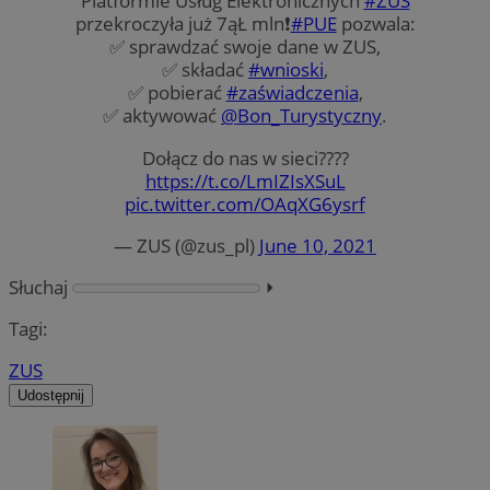
Platformie Usług Elektronicznych
#ZUS
przekroczyła już 7ąŁ mln❗️
#PUE
pozwala:
✅ sprawdzać swoje dane w ZUS,
✅ składać
#wnioski
,
✅ pobierać
#zaświadczenia
,
✅ aktywować
@Bon_Turystyczny
.
Dołącz do nas w sieci????
https://t.co/LmIZIsXSuL
pic.twitter.com/OAqXG6ysrf
— ZUS (@zus_pl)
June 10, 2021
Słuchaj
⏵︎
Tagi:
ZUS
Udostępnij