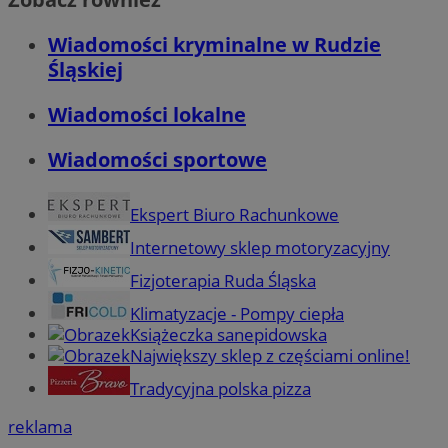
Wiadomości kryminalne w Rudzie
Śląskiej
Wiadomości lokalne
Wiadomości sportowe
Ekspert Biuro Rachunkowe
Internetowy sklep motoryzacyjny
Fizjoterapia Ruda Śląska
Klimatyzacje - Pompy ciepła
Książeczka sanepidowska
Największy sklep z częściami online!
Tradycyjna polska pizza
reklama