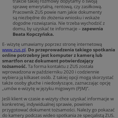
trakcie takiej rozmowy dopytamy o swoją
sprawę emerytalną, rentową, czy zasiłkową.
Pracownik ZUS powie nam jakie dokumenty
są niezbędne do złożenia wniosku i wskaże
dogodne rozwiązania. Nie trzeba wychodzić z
domu, by uzyskać te informacje –
zapewnia
Beata Kopczyńska.
E- wizytę umawiamy poprzez stronę internetową
www.zus.pl
.
Do przeprowadzenia takiego spotkania
online potrzebny jest komputer z kamerą lub
smartfon oraz dokument potwierdzający
tożsamość.
Ta forma kontaktu z ZUS została
wprowadzona w październiku 2020 i codziennie
wybiera ją kilkaset osób. Z takiej opcji mogą skorzystać
także osoby głuche i niedosłyszące, zaznaczając opcję
„umów e-wizytę w języku migowym (PJM)”.
Jeśli klient w czasie e-wizyty chce uzyskać informacje w
konkretnej, indywidualnej sprawie, powinien
przygotować dokument tożsamości. Należy go pokazać
do kamery podczas wideo spotkania ze specjalistą ZUS.