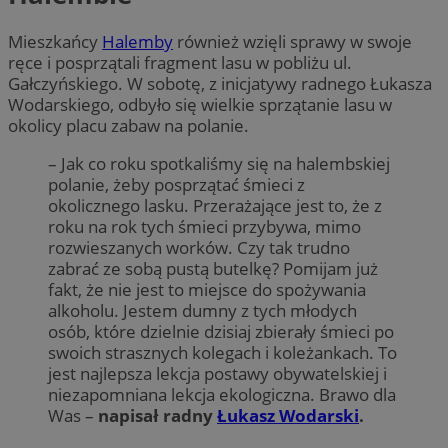
Mieszkańcy
Halemby
również wzięli sprawy w swoje
ręce i posprzątali fragment lasu w pobliżu ul.
Gałczyńskiego. W sobotę, z inicjatywy radnego Łukasza
Wodarskiego, odbyło się wielkie sprzątanie lasu w
okolicy placu zabaw na polanie.
– Jak co roku spotkaliśmy się na halembskiej
polanie, żeby posprzątać śmieci z
okolicznego lasku. Przerażające jest to, że z
roku na rok tych śmieci przybywa, mimo
rozwieszanych worków. Czy tak trudno
zabrać ze sobą pustą butelkę? Pomijam już
fakt, że nie jest to miejsce do spożywania
alkoholu. Jestem dumny z tych młodych
osób, które dzielnie dzisiaj zbierały śmieci po
swoich strasznych kolegach i koleżankach. To
jest najlepsza lekcja postawy obywatelskiej i
niezapomniana lekcja ekologiczna. Brawo dla
Was –
napisał radny
Łukasz Wodarski
.