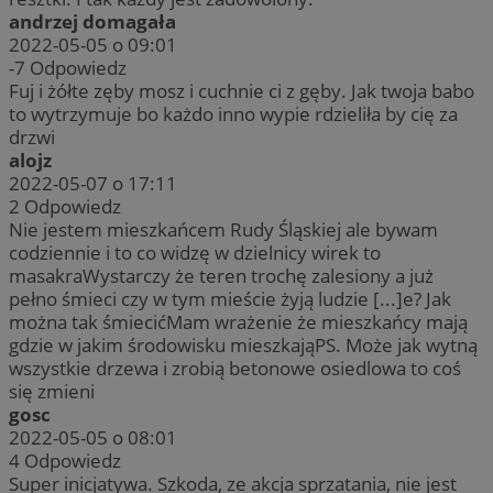
andrzej domagała
2022-05-05 o 09:01
-7
Odpowiedz
Fuj i żółte zęby mosz i cuchnie ci z gęby. Jak twoja babo
to wytrzymuje bo każdo inno wypie rdzieliła by cię za
drzwi
alojz
2022-05-07 o 17:11
2
Odpowiedz
Nie jestem mieszkańcem Rudy Śląskiej ale bywam
codziennie i to co widzę w dzielnicy wirek to
masakraWystarczy że teren trochę zalesiony a już
pełno śmieci czy w tym mieście żyją ludzie [...]e? Jak
można tak śmiecićMam wrażenie że mieszkańcy mają
gdzie w jakim środowisku mieszkająPS. Może jak wytną
wszystkie drzewa i zrobią betonowe osiedlowa to coś
się zmieni
gosc
2022-05-05 o 08:01
4
Odpowiedz
Super inicjatywa. Szkoda, ze akcja sprzatania, nie jest