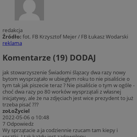
redakcja
Źródło:
fot. FB Krzysztof Mejer / FB Łukasz Wodarski
reklama
Komentarze (19)
DODAJ
jak stowarzyszenie Świadomi ślązacy dwa razy nowy
bytom wysprzątało w ubiegłym roku to nie pisaliście o
tym tak jak piszecie teraz ? Nie pisaliście o tym w ogóle -
choć dwa razy po 80 worków wysprzątali z własnej
inicjatywy, ale że na zdjęciach jest wice prezydent to już
trzeba pisać ???
zoŁoŻyciel
2022-05-06 o 10:48
7
Odpowiedz
Wy sprzątacie a ja codziennie rzucam tam kiepy i
resztki. I tak każdy jest zadowolony.