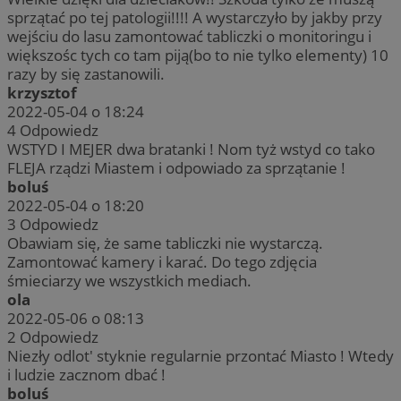
sprzątać po tej patologii!!!! A wystarczyło by jakby przy
wejściu do lasu zamontować tabliczki o monitoringu i
większośc tych co tam piją(bo to nie tylko elementy) 10
razy by się zastanowili.
krzysztof
2022-05-04 o 18:24
4
Odpowiedz
WSTYD I MEJER dwa bratanki ! Nom tyż wstyd co tako
FLEJA rządzi Miastem i odpowiado za sprzątanie !
boluś
2022-05-04 o 18:20
3
Odpowiedz
Obawiam się, że same tabliczki nie wystarczą.
Zamontować kamery i karać. Do tego zdjęcia
śmieciarzy we wszystkich mediach.
ola
2022-05-06 o 08:13
2
Odpowiedz
Niezły odlot' styknie regularnie przontać Miasto ! Wtedy
i ludzie zacznom dbać !
boluś