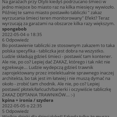
Na garażach przy Otylii kiedyś podrzucano śmieci w
jedno miejsce bo miasto raz na kilka miesięcy wywiozło.
Później te samo miasto postawiło tabliczki " zakaz
wyrzucania śmieci teren monitorowany" Efekt? Teraz
wyrzucają za garażami na obszarze kilka razy większym.
spongebob
2022-05-04 o 18:35
6
Odpowiedz
Bo postawienie tabliczki ze stosownym zakazem to taka
polska specyfika - tabliczka jest dobra na wszystko.
Ludzie składują gdzieś śmieci - postawić tam kontener.
Ale nie, po co? Lepiej dać ZAKAZ, którego i tak nikt nie
egzekwuje... Ludzie wydepczą gdzieś trawnik
zaprojektowany przez intelektualnie sprawnego inaczej
architekta, bo tak jest im łatwiej i nie muszą dymać na
około - zrobić tam chodnik. Ale nie, po co? Lepiej
postawić płotek/łańcuch/barierki i oczywiście tabliczkę
ZAKAZ DEPTANIA TRAWNIKÓW... :-)
kpina + ironia / szydera
2022-05-05 o 22:35
5
Odpowiedz
Wielkie dzięki dla dzieciaków!! Szkoda tylko że muszą