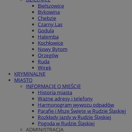
Bielszowice
Bykowina
Chebzie
Czarny Las
Godula
Halemba
Kochłowice
Nowy Bytom
Orzegów
Ruda
Wirek
KRYMINALNE
MIASTO
INFORMACJE O MIEŚCIE
Historia miasta
Ważne adresy i telefony
Harmonogram wywozu odpadów
Parafie i Msze Święte w Rudzie Śląskiej
Rozkłady jazdy w Rudzie Śląskiej
Pogoda w Rudzie Śląskiej
ADMINISTRACJA