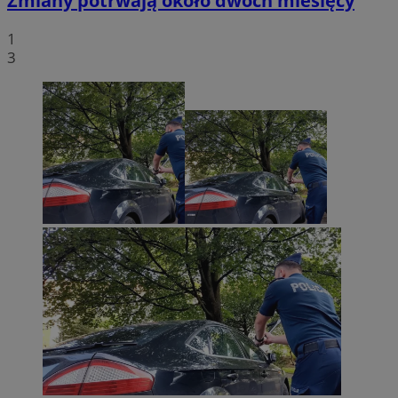
Zmiany potrwają około dwóch miesięcy
1
3