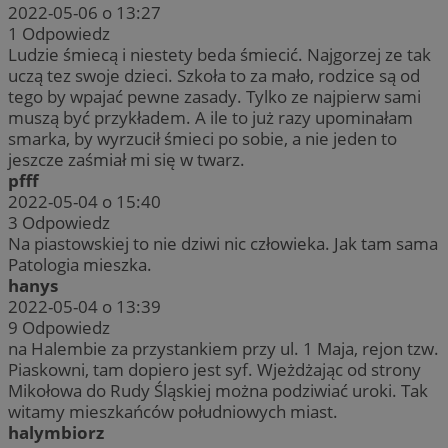
2022-05-06 o 13:27
1
Odpowiedz
Ludzie śmiecą i niestety beda śmiecić. Najgorzej ze tak
uczą tez swoje dzieci. Szkoła to za mało, rodzice są od
tego by wpajać pewne zasady. Tylko ze najpierw sami
muszą być przykładem. A ile to już razy upominałam
smarka, by wyrzucił śmieci po sobie, a nie jeden to
jeszcze zaśmiał mi się w twarz.
pfff
2022-05-04 o 15:40
3
Odpowiedz
Na piastowskiej to nie dziwi nic człowieka. Jak tam sama
Patologia mieszka.
hanys
2022-05-04 o 13:39
9
Odpowiedz
na Halembie za przystankiem przy ul. 1 Maja, rejon tzw.
Piaskowni, tam dopiero jest syf. Wjeżdżając od strony
Mikołowa do Rudy Śląskiej można podziwiać uroki. Tak
witamy mieszkańców południowych miast.
halymbiorz