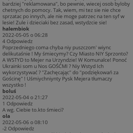
bardziej "reklamowana", bo pewnie, wiecej osob byloby
chetnych do pomocy. Tak, wiem, mi tez sie nie chce
sprzatac po innych, ale nie moge patrzec na ten syf w
lesie! Zule i dzieciaki bez zasad, wstydzcie sie!
halembiok
2022-05-05 o 06:28
4
Odpowiedz
Poprzedniego coma chyba niy puszczom' wiync
delikutaśnie ! My śmiecymy? Czy Miasto NIY Sprzonto?
A WSTYD to Mejer na Urzyndzie! W Komunalce! Ponoć
Ukrainki som u Nos GOŚĆMI ? Niy Wstyd Ich
wykorzystywać ? "Zachęcając" do "podziękowań za
Gościnę" ! Uśmiychniynty Pysk Mejera tłumaczy
wszystko !
boluś
2022-05-04 o 21:27
1
Odpowiedz
A wg. Ciebie to.kto śmieci?
ola
2022-05-06 o 08:10
-2
Odpowiedz