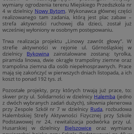
wymiany ogrodzenia terenu Miejskiego Przedszkola nr
4 w dzielnicy
Nowy Bytom
. Wykonawca głównej części
realizowanego tam zadania, którą jest plac zabaw –
strefa aktywności ruchowej dla dzieci, został już
wcześniej wyłoniony w osobnym postępowaniu.
Trwa realizacja projektu „Linowy zawrót głowy”. W
strefie aktywności w rejonie ul. Górnośląskiej w
dzielnicy
Bykowina
zainstalowane zostaną: tyrolka,
piramida linowa, dwie okrągłe trampoliny ziemne oraz
trampolina ziemna dla osób niepełnosprawnych. Prace
mają się zakończyć w pierwszych dniach listopada, a ich
koszt to ponad 192 tys. zł.
Pozostałe projekty, przy których trwają już prace, to:
skwer przy ul. Solidarności w dzielnicy
Halemba
(jedno
z dwóch wybranych zadań dużych), siłownia plenerowa
przy Zespole Szkół nr 7 w dzielnicy
Ruda
, rozbudowa
Halembskiej Strefy Aktywności Fizycznej przy Szkole
Podstawowej nr 24, rewitalizacja podwórka przy ul.
Husarskiej w dzielnicy
Bielszowice
oraz wymiana