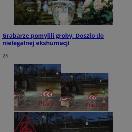
Grabarze pomylili groby. Doszło do
nielegalnej ekshumacji
26