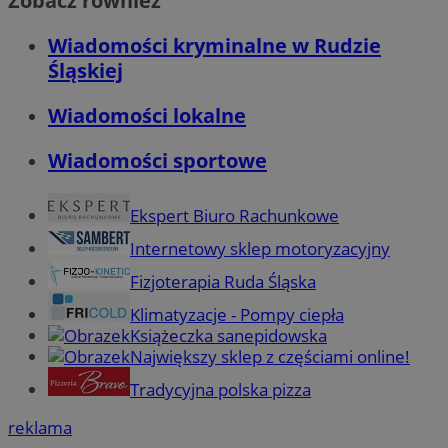
Zobacz również
Wiadomości kryminalne w Rudzie
Śląskiej
Wiadomości lokalne
Wiadomości sportowe
Ekspert Biuro Rachunkowe
Internetowy sklep motoryzacyjny
Fizjoterapia Ruda Śląska
Klimatyzacje - Pompy ciepła
Książeczka sanepidowska
Największy sklep z częściami online!
Tradycyjna polska pizza
reklama