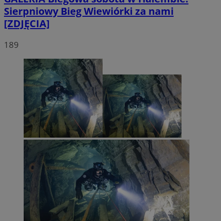
Sierpniowy Bieg Wiewiórki za nami
[ZDJĘCIA]
189