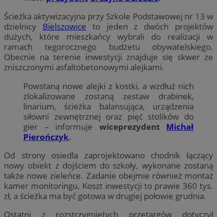
Ścieżka aktywizacyjna przy Szkole Podstawowej nr 13 w
dzielnicy
Bielszowice
to jeden z dwóch projektów
dużych, które mieszkańcy wybrali do realizacji w
ramach tegorocznego budżetu obywatelskiego.
Obecnie na terenie inwestycji znajduje się skwer ze
zniszczonymi asfaltobetonowymi alejkami.
Powstaną nowe alejki z kostki, a wzdłuż nich
zlokalizowane zostaną zestaw drabinek,
linarium, ścieżka balansująca, urządzenia
siłowni zewnętrznej oraz pięć stolików do
gier – informuje
wiceprezydent
Michał
Pierończyk
.
Od strony osiedla zaprojektowano chodnik łączący
nowy obiekt z dojściem do szkoły, wykonane zostaną
także nowe zieleńce. Zadanie obejmie również montaż
kamer monitoringu. Koszt inwestycji to prawie 360 tys.
zł, a ścieżka ma być gotowa w drugiej połowie grudnia.
Ostatni z rozstrzygniętych przetargów dotyczył