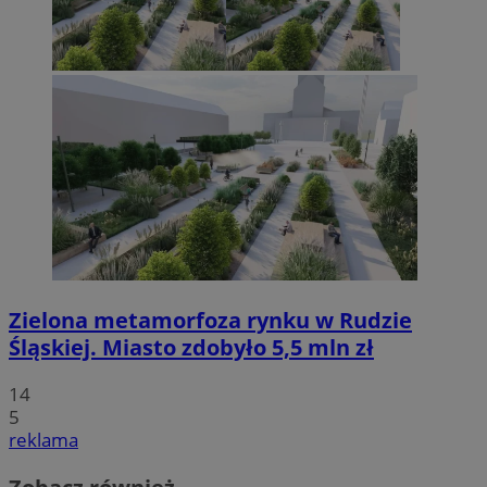
Zielona metamorfoza rynku w Rudzie
Śląskiej. Miasto zdobyło 5,5 mln zł
14
5
reklama