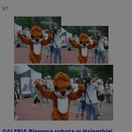
87
GALERIA
Biegowa sobota w Halembie!