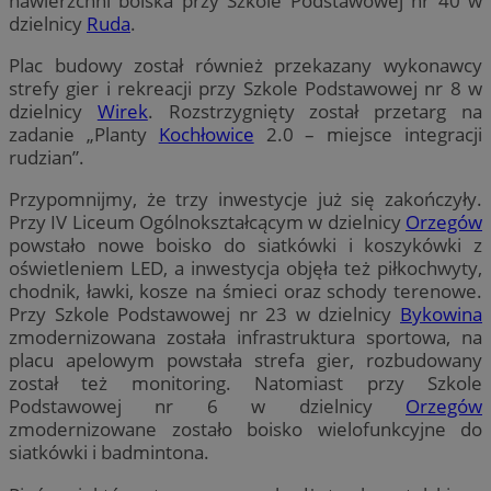
nawierzchni boiska przy Szkole Podstawowej nr 40 w
dzielnicy
Ruda
.
Plac budowy został również przekazany wykonawcy
strefy gier i rekreacji przy Szkole Podstawowej nr 8 w
dzielnicy
Wirek
. Rozstrzygnięty został przetarg na
zadanie „Planty
Kochłowice
2.0 – miejsce integracji
rudzian”.
Przypomnijmy, że trzy inwestycje już się zakończyły.
Przy IV Liceum Ogólnokształcącym w dzielnicy
Orzegów
powstało nowe boisko do siatkówki i koszykówki z
oświetleniem LED, a inwestycja objęła też piłkochwyty,
chodnik, ławki, kosze na śmieci oraz schody terenowe.
Przy Szkole Podstawowej nr 23 w dzielnicy
Bykowina
zmodernizowana została infrastruktura sportowa, na
placu apelowym powstała strefa gier, rozbudowany
został też monitoring. Natomiast przy Szkole
Podstawowej nr 6 w dzielnicy
Orzegów
zmodernizowane zostało boisko wielofunkcyjne do
siatkówki i badmintona.