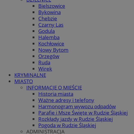
Bielszowice
Bykowina
Chebzie
Czarny Las
Godula
Halemba
Kochłowice
Nowy Bytom
Orzegów
Ruda
Wirek
KRYMINALNE
MIASTO
INFORMACJE O MIEŚCIE
Historia miasta
Ważne adresy i telefony
Harmonogram wywozu odpadów
Parafie i Msze Święte w Rudzie Śląskiej
Rozkłady jazdy w Rudzie Śląskiej
Pogoda w Rudzie Śląskiej
ADMINISTRACJA