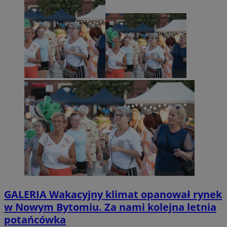
GALERIA
Wakacyjny klimat opanował rynek
w Nowym Bytomiu. Za nami kolejna letnia
potańcówka