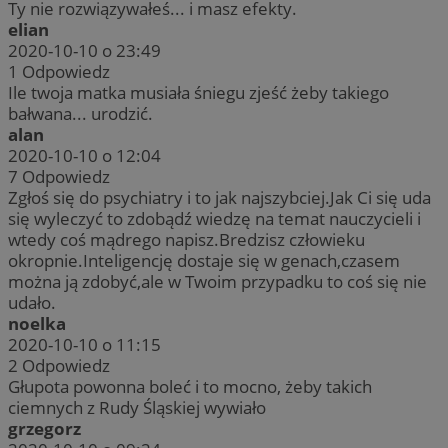
Ty nie rozwiązywałeś... i masz efekty.
elian
2020-10-10 o 23:49
1
Odpowiedz
Ile twoja matka musiała śniegu zjeść żeby takiego
bałwana... urodzić.
alan
2020-10-10 o 12:04
7
Odpowiedz
Zgłoś się do psychiatry i to jak najszybciej.Jak Ci się uda
się wyleczyć to zdobądź wiedzę na temat nauczycieli i
wtedy coś mądrego napisz.Bredzisz człowieku
okropnie.Inteligencję dostaje się w genach,czasem
można ją zdobyć,ale w Twoim przypadku to coś się nie
udało.
noelka
2020-10-10 o 11:15
2
Odpowiedz
Głupota powonna boleć i to mocno, żeby takich
ciemnych z Rudy Śląskiej wywiało
grzegorz