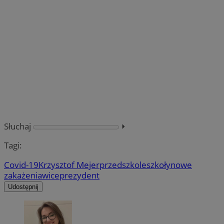
Słuchaj
⏵︎
Tagi:
Covid-19
Krzysztof Mejer
przedszkole
szkoły
nowe
zakażenia
wiceprezydent
Udostępnij