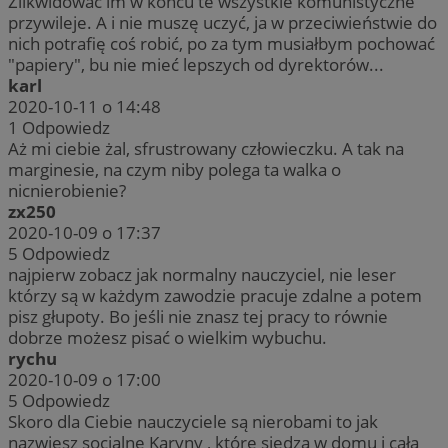
Zlikwidować im w końcu te wszystkie komunistyczne
przywileje. A i nie muszę uczyć, ja w przeciwieństwie do
nich potrafię coś robić, po za tym musiałbym pochować
"papiery", bu nie mieć lepszych od dyrektorów...
karl
2020-10-11 o 14:48
1
Odpowiedz
Aż mi ciebie żal, sfrustrowany człowieczku. A tak na
marginesie, na czym niby polega ta walka o
nicnierobienie?
zx250
2020-10-09 o 17:37
5
Odpowiedz
najpierw zobacz jak normalny nauczyciel, nie leser
którzy są w każdym zawodzie pracuje zdalne a potem
pisz głupoty. Bo jeśli nie znasz tej pracy to równie
dobrze możesz pisać o wielkim wybuchu.
rychu
2020-10-09 o 17:00
5
Odpowiedz
Skoro dla Ciebie nauczyciele są nierobami to jak
nazwiesz socjalne Karyny , które siedzą w domu i cała