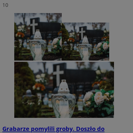
10
Grabarze pomylili groby. Doszło do