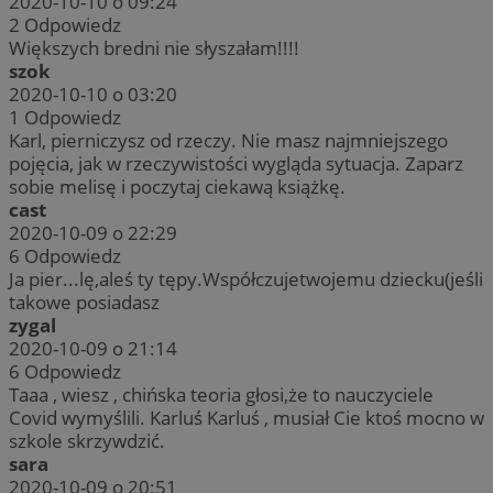
2020-10-10 o 09:24
2
Odpowiedz
Większych bredni nie słyszałam!!!!
szok
2020-10-10 o 03:20
1
Odpowiedz
Karl, pierniczysz od rzeczy. Nie masz najmniejszego
pojęcia, jak w rzeczywistości wygląda sytuacja. Zaparz
sobie melisę i poczytaj ciekawą książkę.
cast
2020-10-09 o 22:29
6
Odpowiedz
Ja pier...lę,aleś ty tępy.Współczujetwojemu dziecku(jeśli
takowe posiadasz
zygal
2020-10-09 o 21:14
6
Odpowiedz
Taaa , wiesz , chińska teoria głosi,że to nauczyciele
Covid wymyślili. Karluś Karluś , musiał Cie ktoś mocno w
szkole skrzywdzić.
sara
2020-10-09 o 20:51