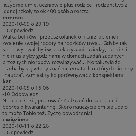
liczyć nie umie, uczniowie plus rodzice i rodzeństwo z
jednej szkoły to ok 400 osób a reszta
mmmm
2020-10-09 o 20:19
1
Odpowiedz
Walka belfrów i przedszkolanek o nicnierobienie i
zwalenie swojej roboty na rodziców trwa... Gdyby tak
samo wytrwali byli w przekazywaniu wiedzy, to dzieci
nie musiałyby godzinami w domach zadań zadanych
przez tych nierobów rozwiązywać... No tak, tyle że
trzeba by się wtedy znać na tematach o których się niby
"naucza", zamiast tylko porównywać z konspektami.
karl
2020-10-09 o 16:06
-10
Odpowiedz
Nie chce Ci się pracować? Zadzwoń do sanepidu i
poproś o kwarantannę. Skoro nauczycielom się udało,
to może Tobie też. Życzę powodzenia!
uwięziona
2020-10-11 o 22:26
0
Odpowiedz