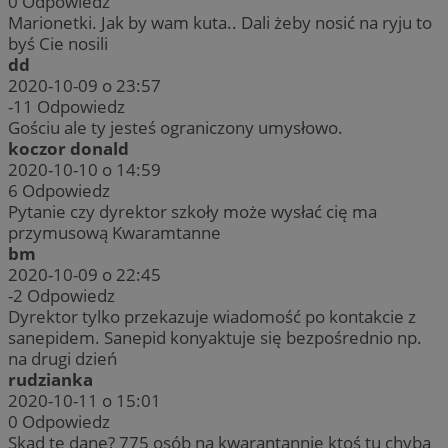
0
Odpowiedz
Marionetki. Jak by wam kuta.. Dali żeby nosić na ryju to
byś Cie nosili
dd
2020-10-09 o 23:57
-11
Odpowiedz
Gościu ale ty jesteś ograniczony umysłowo.
koczor donald
2020-10-10 o 14:59
6
Odpowiedz
Pytanie czy dyrektor szkoły może wysłać cię ma
przymusową Kwaramtanne
bm
2020-10-09 o 22:45
-2
Odpowiedz
Dyrektor tylko przekazuje wiadomość po kontakcie z
sanepidem. Sanepid konyaktuje się bezpośrednio np.
na drugi dzień
rudzianka
2020-10-11 o 15:01
0
Odpowiedz
Skąd te dane? 775 osób na kwarantannie ktoś tu chyba