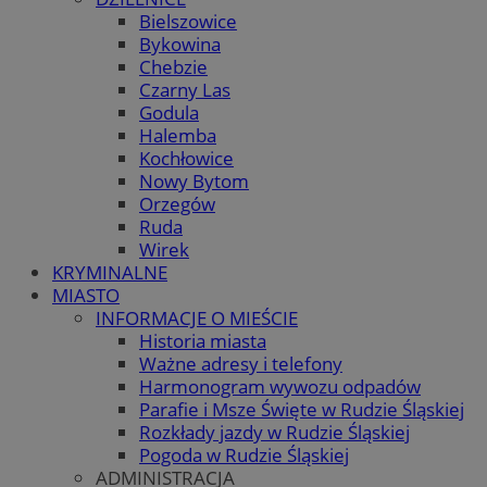
Bielszowice
Bykowina
Chebzie
Czarny Las
Godula
Halemba
Kochłowice
Nowy Bytom
Orzegów
Ruda
Wirek
KRYMINALNE
MIASTO
INFORMACJE O MIEŚCIE
Historia miasta
Ważne adresy i telefony
Harmonogram wywozu odpadów
Parafie i Msze Święte w Rudzie Śląskiej
Rozkłady jazdy w Rudzie Śląskiej
Pogoda w Rudzie Śląskiej
ADMINISTRACJA