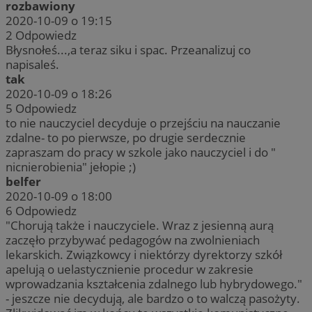
rozbawiony
2020-10-09 o 19:15
2
Odpowiedz
Błysnołeś...,a teraz siku i spac. Przeanalizuj co
napisaleś.
tak
2020-10-09 o 18:26
5
Odpowiedz
to nie nauczyciel decyduje o przejściu na nauczanie
zdalne- to po pierwsze, po drugie serdecznie
zapraszam do pracy w szkole jako nauczyciel i do "
nicnierobienia" jełopie ;)
belfer
2020-10-09 o 18:00
6
Odpowiedz
"Chorują także i nauczyciele. Wraz z jesienną aurą
zaczęło przybywać pedagogów na zwolnieniach
lekarskich. Związkowcy i niektórzy dyrektorzy szkół
apelują o uelastycznienie procedur w zakresie
wprowadzania kształcenia zdalnego lub hybrydowego."
- jeszcze nie decydują, ale bardzo o to walczą pasożyty.