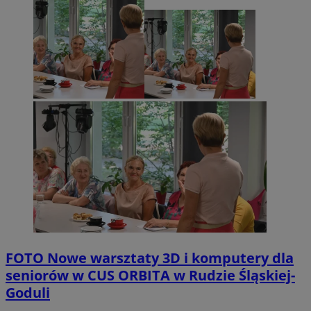
FOTO
Nowe warsztaty 3D i komputery dla
seniorów w CUS ORBITA w Rudzie Śląskiej-
Goduli