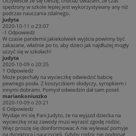
Oczywiście że się cieszę, chociaż uważam, że czas
spędzony w szkole lepiej jest wykorzystywany any niż
podczas nauczania zdalnego.
judyta
2020-10-11 o 23:07
-1
Odpowiedz
W czasie pandemii jakiekolwiek wyjścia powinny być
zakazane, właśnie po to, aby dzieci jak najdłużej mogły
uczyć się w szkołach!
judyta
2020-10-09 o 20:25
1
Odpowiedz
Może pojechały na wycieczkę odwiedzić babcię
pewnego posła. Z koszyczkiem słodyczy, syropkiem i
innymi dobrami. Pomysł odwiedzin dał sam poseł.
mariankoniuszko
2020-10-09 o 20:21
6
Odpowiedz
Wydaje mi się Pani Judyto, że na wyjazd dziecka na
wycieczkę oraz zawody musi wyrazić zgodę rodzic.
Więc proszę się doinformowac A nie wylewać pomyje
na dyrektora i nauczycieli. Gdyby rodzic nie podpisał