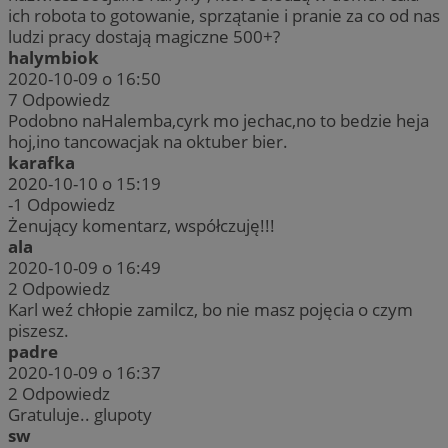
ich robota to gotowanie, sprzątanie i pranie za co od nas
ludzi pracy dostają magiczne 500+?
halymbiok
2020-10-09 o 16:50
7
Odpowiedz
Podobno naHalemba,cyrk mo jechac,no to bedzie heja
hoj,ino tancowacjak na oktuber bier.
karafka
2020-10-10 o 15:19
-1
Odpowiedz
Żenujący komentarz, współczuję!!!
ala
2020-10-09 o 16:49
2
Odpowiedz
Karl weź chłopie zamilcz, bo nie masz pojęcia o czym
piszesz.
padre
2020-10-09 o 16:37
2
Odpowiedz
Gratuluje.. glupoty
sw